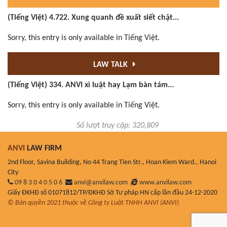
(Tiếng Việt) 4.722. Xung quanh đề xuất siết chặt...
Sorry, this entry is only available in Tiếng Việt.
LAW TALK
(Tiếng Việt) 334. ANVI xì luật hay Lạm bàn tám...
Sorry, this entry is only available in Tiếng Việt.
Số lượt truy cập: 320,809
ANVI
LAW FIRM
2nd Floor, Savina Building, No 44 Trang Tien Str., Hoan Kiem Ward., Hanoi
City
09 8 3 0 4 0 5 0 6
anvi@anvilaw.com
www.anvilaw.com
Giấy ĐKHĐ số 01071812/TP/ĐKHĐ Sở Tư pháp HN cấp lần đầu 24-12-2020
© Bản quyền 2021 thuộc về Công ty Luật TNHH ANVI (ANVI)