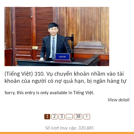
(Tiếng Việt) 310. Vụ chuyển khoản nhầm vào tài
khoản của người có nợ quá hạn, bị ngân hàng tự
động trích nợ: Luật sư nói gì?
Sorry, this entry is only available in Tiếng Việt.
View detail
Posts
1
2
3
…
38
pagination
Số lượt truy cập: 320,885