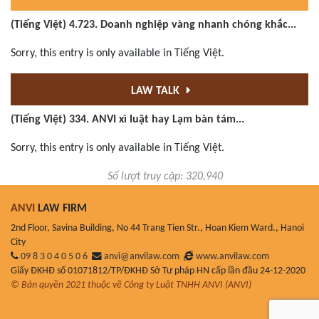
(Tiếng Việt) 4.723. Doanh nghiệp vàng nhanh chóng khắc...
Sorry, this entry is only available in Tiếng Việt.
LAW TALK
(Tiếng Việt) 334. ANVI xì luật hay Lạm bàn tám...
Sorry, this entry is only available in Tiếng Việt.
Số lượt truy cập: 320,940
ANVI
LAW FIRM
2nd Floor, Savina Building, No 44 Trang Tien Str., Hoan Kiem Ward., Hanoi
City
09 8 3 0 4 0 5 0 6
anvi@anvilaw.com
www.anvilaw.com
Giấy ĐKHĐ số 01071812/TP/ĐKHĐ Sở Tư pháp HN cấp lần đầu 24-12-2020
© Bản quyền 2021 thuộc về Công ty Luật TNHH ANVI (ANVI)