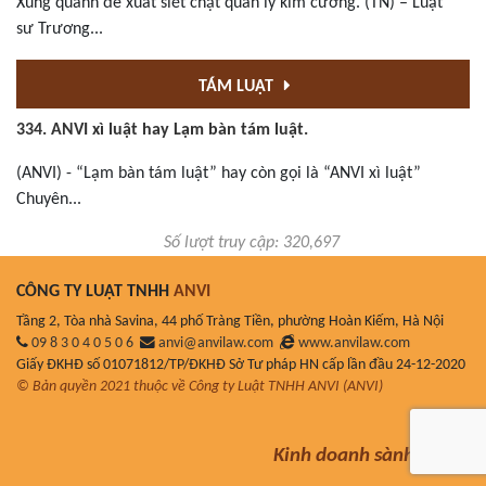
Xung quanh đề xuất siết chặt quản lý kim cương. (TN) – Luật
sư Trương...
TÁM LUẬT
334. ANVI xì luật hay Lạm bàn tám luật.
(ANVI) - “Lạm bàn tám luật” hay còn gọi là “ANVI xì luật”
Chuyên...
Số lượt truy cập: 320,697
CÔNG TY LUẬT TNHH
ANVI
Tầng 2, Tòa nhà Savina, 44 phố Tràng Tiền, phường Hoàn Kiếm, Hà Nội
09 8 3 0 4 0 5 0 6
anvi@anvilaw.com
www.anvilaw.com
Giấy ĐKHĐ số 01071812/TP/ĐKHĐ Sở Tư pháp HN cấp lần đầu 24-12-2020
© Bản quyền 2021 thuộc về Công ty Luật TNHH ANVI (ANVI)
Kinh doanh sành luật!