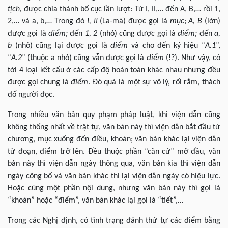
tịch,
được chia thành bố cục lần lượt: Từ I, II,… đến A, B,… rồi 1,
2,… và a, b,… Trong đó
I, II
(La-mã) được gọi là
mục
;
A, B
(lớn)
được gọi là
điểm;
đến
1, 2
(nhỏ) cũng được gọi là
điểm;
đến
a,
b
(nhỏ) cũng lại được gọi là
điểm
và cho đến ký hiệu “
A.1
”,
“
A.2
” (thuộc a nhỏ) cũng vẫn được gọi là
điểm
(!?). Như vậy, có
tới 4 loại kết cấu ở các cấp độ hoàn toàn khác nhau nhưng đều
được gọi chung là
điểm
. Đó quả là một sự vô lý, rối rắm, thách
đố người đọc.
Trong nhiều văn bản quy phạm pháp luật, khi viện dẫn cũng
không thống nhất về trật tự, văn bản này thì viện dẫn bắt đầu từ
chương, mục xuống đến điều, khoản; văn bản khác lại viện dẫn
từ đoạn, điểm trở lên. Đều thuộc phần “căn cứ” mở đầu, văn
bản này thì viện dẫn ngày thông qua, văn bản kia thì viện dẫn
ngày công bố và văn bản khác thì lại viện dẫn ngày có hiệu lực.
Hoặc cùng một phần nội dung, nhưng văn bản này thì gọi là
“khoản” hoặc “điểm”, văn bản khác lại gọi là “tiết”,…
Trong các Nghị định, có tình trạng đánh thứ tự các điểm bằng