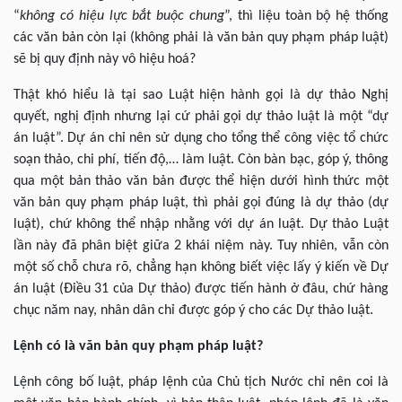
“
không có hiệu lực bắt buộc chung
”, thì liệu toàn bộ hệ thống
các văn bản còn lại (không phải là văn bản quy phạm pháp luật)
sẽ bị quy định này vô hiệu hoá?
Thật khó hiểu là tại sao Luật hiện hành gọi là dự thảo Nghị
quyết, nghị định nhưng lại cứ phải gọi dự thảo luật là một “dự
án luật”. Dự án chỉ nên sử dụng cho tổng thể công việc tổ chức
soạn thảo, chi phí, tiến độ,… làm luật. Còn bàn bạc, góp ý, thông
qua một bản thảo văn bản được thể hiện dưới hình thức một
văn bản quy phạm pháp luật, thì phải gọi đúng là dự thảo (dự
luật), chứ không thể nhập nhằng với dự án luật. Dự thảo Luật
lần này đã phân biệt giữa 2 khái niệm này. Tuy nhiên, vẫn còn
một số chỗ chưa rõ, chẳng hạn không biết việc lấy ý kiến về Dự
án luật (Điều 31 của Dự thảo) được tiến hành ở đâu, chứ hàng
chục năm nay, nhân dân chỉ được góp ý cho các Dự thảo luật.
Lệnh có là văn bản quy phạm pháp luật?
Lệnh công bố luật, pháp lệnh của Chủ tịch Nước chỉ nên coi là