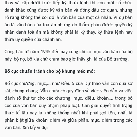
thay và cấp dưới trực tiếp ký thừa lệnh thì còn một số chức
danh khác cũng được ký văn bản và đóng dấu cơ quan, nhưng
rõ ràng không thể coi đó là văn bản của một cá nhân. Ví dụ bản
án là văn bản của toà án nhưng do thẩm phán được quyền ký
nhân danh toà án mà không phải là ký thay, ký thừa lệnh hay
thừa uỷ quyền của chánh án.
Công báo từ năm 1945 đến nay cũng chỉ có mục văn bản của bộ
này, bộ nọ, bộ kia chứ chưa bao giờ thấy ghi là của Bộ trưởng.
Bố cục chuẩn tránh cho bộ khung méo mó:
Bố cục chương, mục,… như Điều 5 của Dự thảo vẫn còn quá sơ
sài, chung chung. Vẫn chưa có quy định về việc viện dẫn và việc
đánh số thứ tự cho các chương, mục, điều, khoản,… trong bố
cục của văn bản quy phạm pháp luật. Cần giải quyết tình trạng
thực tế lâu nay là không thống nhất khi phải gọi tên, nhất là
phân biệt giữa khoản, điểm và giữa phần, mục, điểm trong các
văn bản. Xin lấy ví dụ: