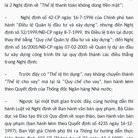
là 2 Nghị định về “
Thể lệ
thanh toán không dùng tiền mặt”;
– Nghị định số 42-CP ngày 16-7-1996 của Chính phủ ban
hành “
Điều lệ
Quản lý đầu tư và xây dựng”, nhưng đến Nghị
định số 52/1999/NĐ-CP ngày 8-7-1999, thì Điều lệ trên lại được
thay thế bằng “
Quy chế
Quản lý đầu tư và xây dựng”; đến Nghị
định số 16/2005/NĐ-CP ngày 07-02-2005 về Quản lý dự án đầu
tư xây dựng công trình thì lại quy định thành các điều thẳng
trong Nghị định;
– Trước đây có “
Thể lệ
tín dụng”, nay không chuyển thành
“
Thể lệ
cho vay” mà lại là “
Quy chế
cho vay”, ban hành kèm
theo Quyết định của Thống đốc Ngân hàng Nhà nước;
– Ngược lại một thời gian trước đây, cùng hướng dẫn thi
hành Luật và Nghị định về Ban hành văn bản quy phạm, Bộ Giáo
dục và Đào tạo thì có
Quy định
về soạn thảo, ban hành văn bản
quy phạm (ban hành kèm theo Quyết định số 4235 ngày 16-12-
1997); Ban Vật giá Chính phủ thì ra
Thông tư
hướng dẫn thực