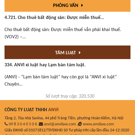
PHỎNG VẤN
4.721. Cho thuê bất động sản: Được miễn thuế...
Cho thuê bất động sản: Được miễn thuế vẫn phải khai thuế.
(VOV2) –...
TÁM LUẬT
334. ANVI xì luật hay Lạm bàn tám luật.
(ANVI) - “Lạm bàn tám luật” hay còn gọi là “ANVI xì luật”
Chuyên...
Số lượt truy cập: 320,530
CÔNG TY LUẬT TNHH
ANVI
Tầng 2, Tòa nhà Savina, 44 phố Tràng Tiền, phường Hoàn Kiếm, Hà Nội
09 8 3 0 4 0 5 0 6
anvi@anvilaw.com
www.anvilaw.com
Giấy ĐKHĐ số 01071812/TP/ĐKHĐ Sở Tư pháp HN cấp lần đầu 24-12-2020