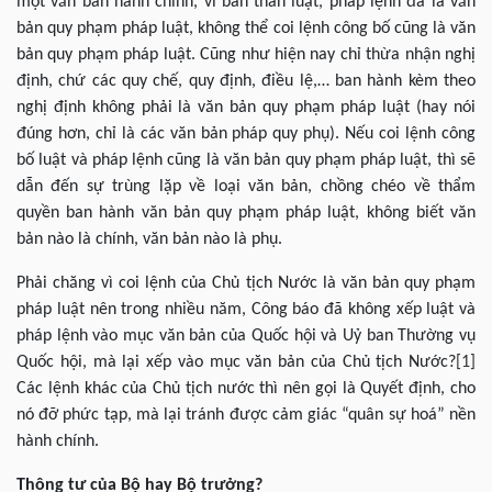
một văn bản hành chính, vì bản thân luật, pháp lệnh đã là văn
bản quy phạm pháp luật, không thể coi lệnh công bố cũng là văn
bản quy phạm pháp luật. Cũng như hiện nay chỉ thừa nhận nghị
định, chứ các quy chế, quy định, điều lệ,… ban hành kèm theo
nghị định không phải là văn bản quy phạm pháp luật (hay nói
đúng hơn, chỉ là các văn bản pháp quy phụ). Nếu coi lệnh công
bố luật và pháp lệnh cũng là văn bản quy phạm pháp luật, thì sẽ
dẫn đến sự trùng lặp về loại văn bản, chồng chéo về thẩm
quyền ban hành văn bản quy phạm pháp luật, không biết văn
bản nào là chính, văn bản nào là phụ.
Phải chăng vì coi lệnh của Chủ tịch Nước là văn bản quy phạm
pháp luật nên trong nhiều năm, Công báo đã không xếp luật và
pháp lệnh vào mục văn bản của Quốc hội và Uỷ ban Thường vụ
Quốc hội, mà lại xếp vào mục văn bản của Chủ tịch Nước?
[1]
Các lệnh khác của Chủ tịch nước thì nên gọi là Quyết định, cho
nó đỡ phức tạp, mà lại tránh được cảm giác “quân sự hoá” nền
hành chính.
Thông tư của Bộ hay Bộ trưởng?