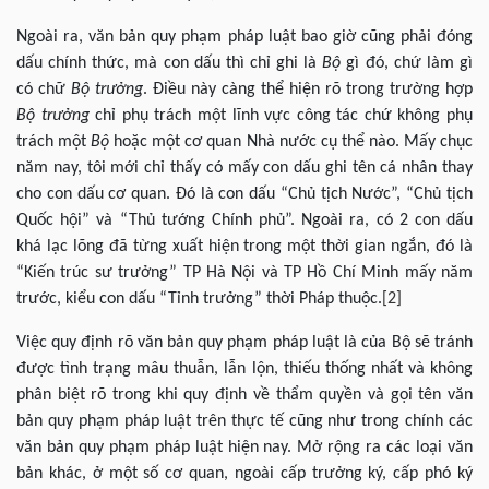
Ngoài ra, văn bản quy phạm pháp luật bao giờ cũng phải đóng
dấu chính thức, mà con dấu thì chỉ ghi là
Bộ
gì đó, chứ làm gì
có chữ
Bộ trưởng
. Điều này càng thể hiện rõ trong trường hợp
Bộ trưởng
chỉ phụ trách một lĩnh vực công tác chứ không phụ
trách một
Bộ
hoặc một cơ quan Nhà nước cụ thể nào. Mấy chục
năm nay, tôi mới chỉ thấy có mấy con dấu ghi tên cá nhân thay
cho con dấu cơ quan. Đó là con dấu “Chủ tịch Nước”, “Chủ tịch
Quốc hội” và “Thủ tướng Chính phủ”. Ngoài ra, có 2 con dấu
khá lạc lõng đã từng xuất hiện trong một thời gian ngắn, đó là
“Kiến trúc sư trưởng” TP Hà Nội và TP Hồ Chí Minh mấy năm
trước, kiểu con dấu “Tỉnh trưởng” thời Pháp thuộc.
[2]
Việc quy định rõ văn bản quy phạm pháp luật là của Bộ sẽ tránh
được tình trạng mâu thuẫn, lẫn lộn, thiếu thống nhất và không
phân biệt rõ trong khi quy định về thẩm quyền và gọi tên văn
bản quy phạm pháp luật trên thực tế cũng như trong chính các
văn bản quy phạm pháp luật hiện nay. Mở rộng ra các loại văn
bản khác, ở một số cơ quan, ngoài cấp trưởng ký, cấp phó ký