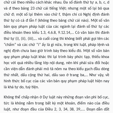
chữ cái theo nhiều cách khác nhau. Đa số đánh thứ tự a, b, c, d
và đ theo bảng 23 chữ cái tiếng Việt; nhưng một số lại bỏ qua
chữ đ; một số lại thêm vào chữ f, thậm chí có Nghị định đánh
thứ tự có cả đ lẫn f (không theo bảng chữ cái nào). Một số văn
bản quy phạm pháp luật của các ngành lại đánh số thứ tự các
điều khoản theo kiểu 1.3, 4.6.8, 9.12.14,… Có văn bản thì đánh
thứ tự (i), (ii), (iii),… và cuối cùng thì không biết phải gọi tên các
“chấm” và các chữ “i” ấy là gì nữa, trong khi luật, pháp lệnh và
nghị định chưa bao giờ trình bày theo kiểu đó. Một số văn bản
quy phạm pháp luật khác thì lại trình bày phức tạp, thiếu khoa
học với quá nhiều tầng lớp nội dung, nên khi phải sửa đổi hoặc
cần viện dẫn đành phải mô tả nôm na theo kiểu gạch đầu dòng
thứ nhất, dấu cộng thứ hai, dấu sao ở trang ba,… Như vậy, về
hình thức bố cục của các văn bản quy phạm pháp luật hiện nay
là khá tự do, tuỳ tiện.
Không thể chấp nhận ở Dự luật này những đoạn văn phi bố cục,
tức là không nằm trong bất kỳ một khoản, điểm nào của điều
luật, như đoạn đầu của Điều 2, 3, 34, 38, 39,…. Đoạn dẫn dắt