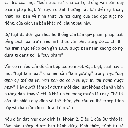
vai trò của một “kiến trúc sư” cho cả hệ thống văn bản quy
phạm pháp luật. Vì vậy, nó ảnh hưởng rất lớn đến sự thống
nhất, bài bản về hình thức và nội dung của các đạo luật nói
riêng, của các văn bản khác nói chung sau này.
Dự luật đã đơn giản hoá hệ thống văn bản quy phạm pháp luật,
bằng cách loại trừ nhiều hình thức văn bản, trong đó có Chỉ thị,
mà trên thực tế có đến gần 100% được ban hành không có nội
dung gì đáng gọi là “quy phạm”.
Vẫn còn nhiều vấn đề cần tiếp tục xem xét. Đặc biệt, Luật này là
một “luật làm luật” cho nên cần “làm gương” trong việc “
quy
định cụ thể để khi văn bản đó có hiệu lực thì thi hành được
ngay
”. Hãy quyết tâm xây dựng một đạo luật không cần văn bản
hướng dẫn, thay vì chỉ là khẩu hiệu mong muốn lâu nay. Thế thì
còn rất nhiều quy định về thể thức, yêu cầu cụ thể trong trình
bày văn bản cần được đưa thêm vào.
Nếu diễn đạt như quy định tại khoản 2, Điều 1 của Dự thảo là:
Văn bản không được ban hành đúng hình thức, trình tự sẽ