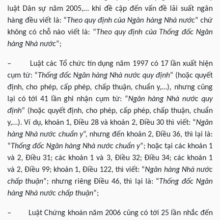
luật Dân sự năm 2005,… khi đề cập đến vấn đề lãi suất ngân
hàng đều viết là: “
Theo quy định của Ngân hàng Nhà nước
” chứ
không có chỗ nào viết là: “
Theo quy định của Thống đốc Ngân
hàng Nhà nước
”;
– Luật các Tổ chức tín dụng năm 1997 có 17 lần xuất hiện
cụm từ: “
Thống đốc Ngân hàng Nhà nước quy định
” (hoặc quyết
định, cho phép, cấp phép, chấp thuận, chuẩn y,…), nhưng cũng
lại có tới 41 lần ghi nhận cụm từ: “
Ngân hàng Nhà nước quy
định
” (hoặc quyết định, cho phép, cấp phép, chấp thuận, chuẩn
y,…). Ví dụ, khoản 1, Điều 28 và khoản 2, Điều 30 thì viết: “
Ngân
hàng Nhà nước chuẩn y
”, nhưng đến khoản 2, Điều 36, thì lại là:
“
Thống đốc
Ngân hàng Nhà nước chuẩn y
”; hoặc tại các khoản 1
và 2, Điều 31; các khoản 1 và 3, Điều 32; Điều 34; các khoản 1
và 2, Điều 99; khoản 1, Điều 122, thì viết: “
Ngân hàng Nhà nước
chấp thuận
”; nhưng riêng Điều 46, thì lại là: “
Thống đốc
Ngân
hàng Nhà nước chấp thuận
”;
– Luật Chứng khoán năm 2006 cũng có tới 25 lần nhắc đến