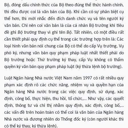
Bộ, đóng dấu chính thức của Bộ theo đúng thể thức hành chính,
thì đều được coi là văn bản của Bộ. Khi cần có sự phân biệt cụ
thể hơn, thì mới nhắc đến đích danh chức vụ và tên người ký
văn bản. Chỉ nên coi văn bản là của cá nhân Bộ trưởng khi tiêu
đề ghi
Bộ trưởng
thay vì ghi tên
Bộ
. Tất nhiên, có một điều rất
cần thiết phải quy định cụ thể trong các trường hợp trên là: Các
loại hình văn bản nói chung của Bộ có thể do cấp Vụ trưởng, Vụ
phó ký, nhưng văn bản quy phạm pháp luật nhất thiết phải do
Bộ trưởng hoặc Thứ trưởng ký thay, cấp Vụ không có thẩm
quyền ký văn bản quy phạm pháp luật (ký thừa lệnh bộ trưởng).
Luật Ngân hàng Nhà nước Việt Nam năm 1997 có rất nhiều quy
phạm xác định rõ các chức năng, nhiệm vụ và quyền hạn của
Ngân hàng Nhà nước trong các việc quy định, sử dụng, xác
định, công bố, thực hiện, thu hồi, tổ chức,… Như vậy, các quyết
định, thông tư và chỉ thị nhằm quy định, xác định, công bố,…
các vấn đề trên hoàn toàn có thể coi là văn bản của Ngân hàng
Nhà nước và đương nhiên do Thống đốc ký (còn người khác thì
có thể ký thay, ký thừa lệnh).