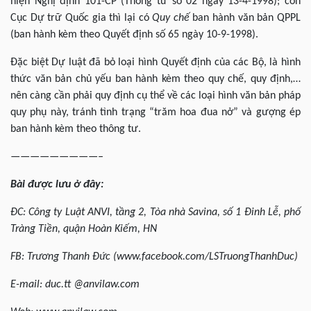
hiện Nghị định 101-CP (Thông tư số 02 ngày 13-4-1998); còn
Cục Dự trữ Quốc gia thì lại có
Quy chế
ban hành văn bản QPPL
(ban hành kèm theo Quyết định số 65 ngày 10-9-1998).
Đặc biệt Dự luật đã bỏ loại hình Quyết định của các Bộ, là hình
thức văn bản chủ yếu ban hành kèm theo quy chế, quy định,…
nên càng cần phải quy định cụ thể về các loại hình văn bản pháp
quy phụ này, tránh tình trạng “trăm hoa đua nở” và gượng ép
ban hành kèm theo thông tư.
—————————–
Bài được lưu ở đây:
ĐC:
Công ty Luật
ANVI, tầng 2, Tòa nhà Savina, số 1 Đinh Lễ, phố
Tràng Tiền, quận Hoàn Kiếm,
HN
FB: Trương Thanh Đức (www.facebook.com/LSTruongThanhDuc)
E-mail: duc.tt @anvilaw.com