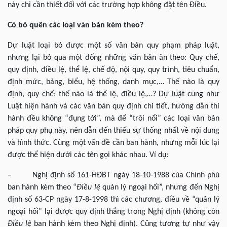
này chỉ cần thiết đối với các trường hợp không đặt tên Điều.
Có bỏ quên các loại văn bản kèm theo?
Dự luật loại bỏ được một số văn bản quy phạm pháp luật,
nhưng lại bỏ qua một đống những văn bản ăn theo: Quy chế,
quy định, điều lệ, thể lệ, chế độ, nội quy, quy trình, tiêu chuẩn,
định mức, bảng, biểu, hệ thống, danh mục,… Thế nào là quy
định, quy chế; thế nào là thể lệ, điều lệ,…? Dự luật cũng như
Luật hiện hành và các văn bản quy định chi tiết, hướng dẫn thi
hành đều không “đụng tới”, mà để “trôi nổi” các loại văn bản
pháp quy phụ này, nên dẫn đến thiếu sự thống nhất về nội dung
và hình thức. Cùng một vấn đề cần ban hành, nhưng mỗi lúc lại
được thể hiện dưới các tên gọi khác nhau. Ví dụ:
– Nghị định số 161-HĐBT ngày 18-10-1988 của Chính phủ
ban hành kèm theo “
Điều lệ
quản lý ngoại hối”, nhưng đến Nghị
định số 63-CP ngày 17-8-1998 thì các chương, điều về “quản lý
ngoại hối” lại được quy định thẳng trong Nghị định (không còn
Điều lệ
ban hành kèm theo Nghị định). Cũng tương tự như vậy