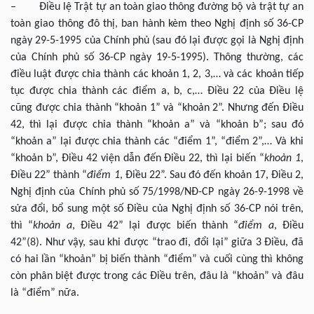
– Điều lệ Trật tự an toàn giao thông đường bộ và trật tự an
toàn giao thông đô thị, ban hành kèm theo Nghị định số 36-CP
ngày 29-5-1995 của Chính phủ (sau đó lại được gọi là Nghị định
của Chính phủ số 36-CP ngày 19-5-1995). Thông thường, các
điều luật được chia thành các khoản 1, 2, 3,… và các khoản tiếp
tục được chia thành các điểm a, b, c,… Điều 22 của Điều lệ
cũng được chia thành “khoản 1” và “khoản 2”. Nhưng đến Điều
42, thì lại được chia thành “khoản a” và “khoản b”; sau đó
“khoản a” lại được chia thành các “điểm 1”, “điểm 2”,… Và khi
“khoản b”, Điều 42 viện dẫn đến Điều 22, thì lại biến “
khoản
1
,
Điều 22” thành “
điểm 1
, Điều 22”. Sau đó đến khoản 17, Điều 2,
Nghị định của Chính phủ số 75/1998/NĐ-CP ngày 26-9-1998 về
sửa đổi, bổ sung một số Điều của Nghị định số 36-CP nói trên,
thì “
khoản
a
, Điều 42” lại được biến thành “
điểm
a
, Điều
42”
(8)
. Như vậy, sau khi được “trao đi, đổi lại” giữa 3 Điều, đã
có hai lần “khoản” bị biến thành “điểm” và cuối cùng thì không
còn phân biệt được trong các Điều trên, đâu là “khoản” và đâu
là “điểm” nữa.