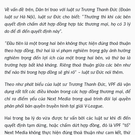
Về vấn đề trên, Dân trí trao với luật sư Trương Thanh Đức (Đoàn
luật sư Hà Nội), luật sư Đức cho biết: “Thường thì khi các bên
quyết định chấm dứt hợp đồng hợp tác thương mại, họ có 3 lý
do để đi đến quyết định này”.
“Đầu tiên là một trong hai bên không thực hiện đúng thoả thuận
theo hợp đồng, thứ hai là vi phạm nghiêm trọng gây ảnh hưởng
nghiêm trọng đến lợi ích của một trong hai bên, và thứ ba là
trường hợp bất khả kháng. Riêng thoả thuận giữa các bên như
thế nào thì trong hợp đồng sẽ ghi rõ” – luật sư Đức nói thêm.
Theo như phát biểu của luật sư Trương Thanh Đức, VPF đã vận
dụng rất tốt các điều khoản trong các hợp đồng thương mại, để
chỉ ra điểm yếu của Next Media trong quá trình đòi lại quyền
phân phối bản quyền truyền hình tại giải V-League.
Hai trong ba lý do vừa được tư vấn bởi các luật sư khi đi đến
quyết định tạm dừng, hoặc chấm dứt hợp đồng, đó là VPF “tố”
Next Media không thực hiện đúng thoả thuận như cam kết, thứ