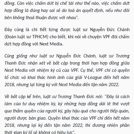
đồng. Còn việc chấm dứt bị chế tài như thế nào, việc chấm dứt
hợp đồng là đúng hay sai sẽ do toà án quyết định, nếu như đôi
bên không thoả thuận được với nhau”.
Đây cũng là chi tiết từng được luật sư Nguyễn Đức Chánh
(Đoàn luật sư TPHCM) cho biết, khi nói về chuyện VPF đòi chấm
dứt hợp đồng với Next Media.
Cũng giống như luật sư Nguyễn Đức Chánh, luật sư Trương
Thanh Đức nhận xét về bất cập trong thời hạn hợp đồng giữa
Next Media với nhiệm kỳ cũ của VPF. Cụ thể, VPF chỉ có quyền
tổ chức và khai thác hình ảnh của giải V-League đến hết năm
2018, nhưng lại từng ký với Next Media đến tận năm 2022.
Về bất cập kể trên, luật sư Trương Thanh Đức nói: “Đây là cách
làm của tư duy nhiệm kỳ, ký những hợp đồng dài lê thê vượt
qua thẩm quyền của người ký, gây hậu quả cho người tiếp quản,
người được bàn giao. Quyền khai thác của VPF chỉ đến hết năm
2018, nhưng lại ký đến tận năm 2022, thì đương nhiên phần
thời gian ký lố sẽ không có hiệu lực”.