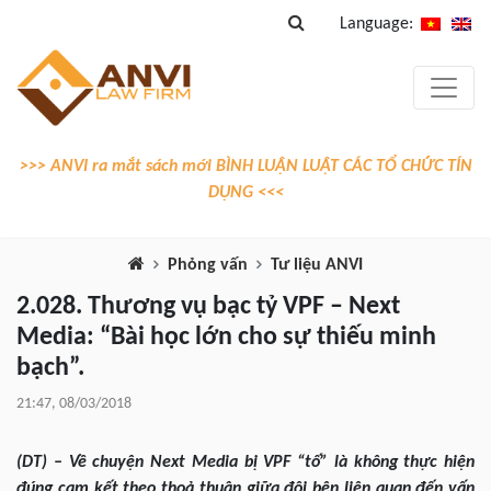
Language:
>>> ANVI ra mắt sách mới BÌNH LUẬN LUẬT CÁC TỔ CHỨC TÍN
DỤNG <<<
Phỏng vấn
Tư liệu ANVI
2.028. Thương vụ bạc tỷ VPF – Next
Media: “Bài học lớn cho sự thiếu minh
bạch”.
21:47, 08/03/2018
(DT) –
Về chuyện Next Media bị VPF “tố” là không thực hiện
đúng cam kết theo thoả thuận giữa đôi bên liên quan đến vấn