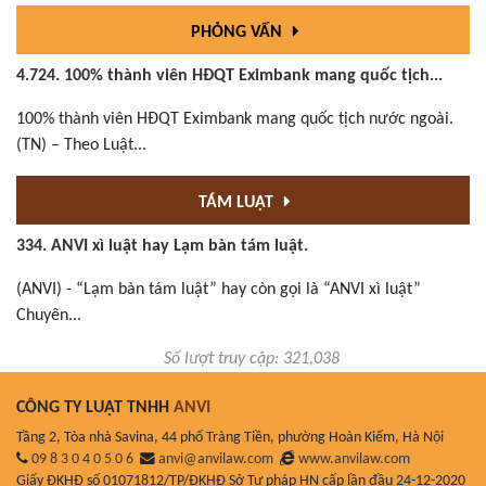
PHỎNG VẤN
4.724. 100% thành viên HĐQT Eximbank mang quốc tịch...
100% thành viên HĐQT Eximbank mang quốc tịch nước ngoài.
(TN) – Theo Luật...
TÁM LUẬT
334. ANVI xì luật hay Lạm bàn tám luật.
(ANVI) - “Lạm bàn tám luật” hay còn gọi là “ANVI xì luật”
Chuyên...
Số lượt truy cập: 321,038
CÔNG TY LUẬT TNHH
ANVI
Tầng 2, Tòa nhà Savina, 44 phố Tràng Tiền, phường Hoàn Kiếm, Hà Nội
09 8 3 0 4 0 5 0 6
anvi@anvilaw.com
www.anvilaw.com
Giấy ĐKHĐ số 01071812/TP/ĐKHĐ Sở Tư pháp HN cấp lần đầu 24-12-2020