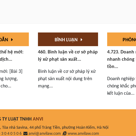
 DẪN
BÌNH LUẬN
PHỎN
 thế hệ mới:
460. Bình luận về cơ sở pháp
4.723. Doanh
dịch...
lý xử phạt sản xuất...
nhanh chóng 
tồn...
mới: [Bài 3]
Bình luận về cơ sở pháp lý xử
ng lượng,
phạt sản xuất nội dung trên
Doanh nghiệp
cho...
mạng...
chóng khắc phụ
kết luận của...
 TY LUẬT TNHH
ANVI
, Tòa nhà Savina, 44 phố Tràng Tiền, phường Hoàn Kiếm, Hà Nội
 3 0 4 0 5 0 6
anvi@anvilaw.com
www.anvilaw.com