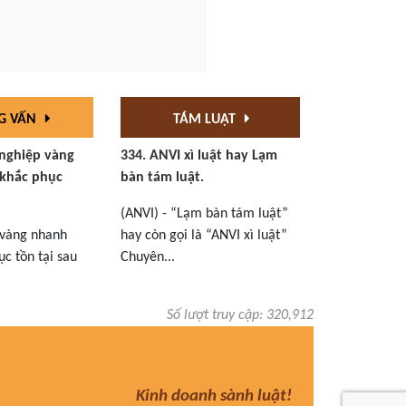
G VẤN
TÁM LUẬT
 nghiệp vàng
334. ANVI xì luật hay Lạm
khắc phục
bàn tám luật.
(ANVI) - “Lạm bàn tám luật”
 vàng nhanh
hay còn gọi là “ANVI xì luật”
c tồn tại sau
Chuyên...
Số lượt truy cập: 320,912
Kinh doanh sành luật!