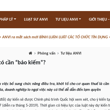
PHÁP LÝ
LUẬT SƯ ANVI
TƯ LIỆU ANVI
GIỚI THIỆU –
> ANVI ra mắt sách mới BÌNH LUẬN LUẬT CÁC TỔ CHỨC TÍN DỤNG 
Phỏng vấn
Tư liệu ANVI
có cần “bảo kiếm”?
h việc bổ sung chức năng điều tra, khởi tố cho cơ quan thuế là cầ
gia, doanh nghiệp lo ngại việc này có thể dễ dẫn đến lạm quyền
ổi) dự kiến sẽ được Chính phủ trình Quốc hội xem xét, cho ý kiến tạ
7 (diễn ra tháng 5-2019). Thời gian có hiệu lực của luật này dự kiến