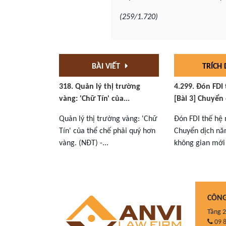
(259/1.720)
BÀI VIẾT
TRÍCH
318. Quản lý thị trường
4.299. Đón FDI
vàng: 'Chữ Tín' của...
[Bài 3] Chuyển 
Quản lý thị trường vàng: 'Chữ
Đón FDI thế hệ 
Tín' của thể chế phải quý hơn
Chuyển dịch nă
vàng. (NĐT) -...
không gian mới 
CÔNG
Tầng 2
09 8