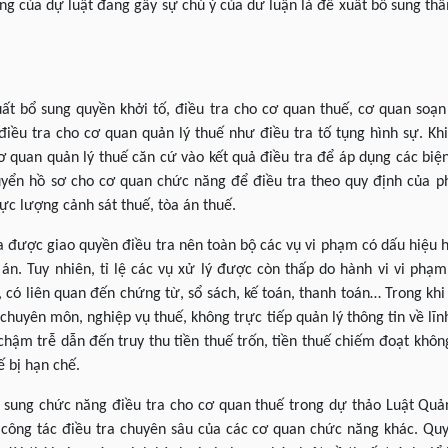
g của dự luật đang gây sự chú ý của dư luận là đề xuất bổ sung thẩ
uất bổ sung quyền khởi tố, điều tra cho cơ quan thuế, cơ quan soạn 
iều tra cho cơ quan quản lý thuế như điều tra tố tụng hình sự. K
ơ quan quản lý thuế căn cứ vào kết quả điều tra để áp dụng các biện
huyển hồ sơ cho cơ quan chức năng để điều tra theo quy định của ph
c lượng cảnh sát thuế, tòa án thuế.
a được giao quyền điều tra nên toàn bộ các vụ vi phạm có dấu hiệu 
 án. Tuy nhiên, tỉ lệ các vụ xử lý được còn thấp do hành vi vi phạ
, có liên quan đến chứng từ, sổ sách, kế toán, thanh toán… Trong kh
huyên môn, nghiệp vụ thuế, không trực tiếp quản lý thông tin về lĩn
hậm trễ dẫn đến truy thu tiền thuế trốn, tiền thuế chiếm đoạt không
ế bị hạn chế.
 sung chức năng điều tra cho cơ quan thuế trong dự thảo Luật Quản
công tác điều tra chuyên sâu của các cơ quan chức năng khác. Quy