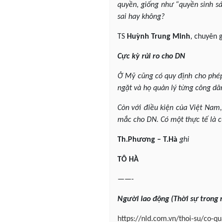
quyền, giống như “quyền sinh sá
sai hay không?
TS
Huỳnh Trung Minh
, chuyên g
Cực kỳ rủi ro cho DN
Ở Mỹ cũng có quy định cho phép
ngặt và họ quản lý từng công dâ
Còn với điều kiện của Việt Nam,
mắc cho DN. Có một thực tế là 
Th.Phương – T.Hà
ghi
TÔ HÀ
——-
Người lao động (Thời sự trong 
https://nld.com.vn/thoi-su/co