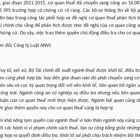
nh, giai đoạn 2011-2015, cơ quan thuế đã chuyển sang công an 16.0
 tố 395 trường hợp có chứng cứ rõ ràng. Các hồ sơ thông tin về tội
 tin báo trong công tác phối hợp và đề nghị cơ quan thuế phân tích 
ài chính cho rằng để phân tích được như đề nghị của cơ quan công a
chứng cứ. Do vậy, việc trao thêm quyền chủ động điều tra cho cơ quan
ám đốc Công ty Luật ANVI:
truy tố, xét xử, Bộ Tài chính đề xuất ngành thuế được khởi tố, điều tra
 tra cũng phải hợp tác hay đến giai đoạn nào đó phải chuyển sang c
ên sâu và cực kỳ quan trọng đối với nền kinh tế, liên quan tới ngân
ông trái. Ngành công an có nghiệp vụ điều tra nhưng nếu liên quan
 luận của cơ quan thuế mới thực hiện được. Ngành hải quan cũng l
 thì giao thêm quyền này cho cơ quan thuế cũng là hợp lý.
n khả năng lạm quyền của ngành thuế vì bản thân ngành này cũng có
ới các hành vi vi phạm chính sách thuế, tạo sự công bằng giữa những
 hợp ra quyết định điều tra, khởi tố sai phải chịu trách nhiệm bồi t