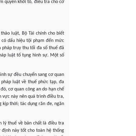
m quyền khởi tố, điều tra cho cơ
thảo luật, Bộ Tài chính cho biết
hi có dấu hiệu tội phạm đến mức
 pháp truy thu tối đa số thuế đã
áp luật tố tụng hình sự. Một số
hình sự đều chuyển sang cơ quan
m pháp luật về thuế phức tạp, đa
i đó, cơ quan công an do hạn chế
h vực này nên quá trình điều tra,
 kịp thời; tác dụng răn đe, ngăn
 lý thuế về bản chất là điều tra
 định này tốt cho toàn hệ thống