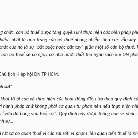
ng chức, cán bộ thuế được tăng quyền khi thực hiện các biện pháp 
 hiểu, nhất là tình trạng cán bộ thuế nhũng nhiễu, tiêu cực vẫn xảy 
ất của nó là sự “bắt buộc hoặc bắt tay” giữa một số cán bộ thuế, 
cán bộ thuế sẽ có nguy cơ nhà nước thất thu ngân sách khi DN phải
 Chủ tịch Hiệp hội DN TP HCM:
h sát”
khởi tố bị can và thực hiện các hoạt động điều tra theo quy định c
vị hành pháp chứ không phải cơ quan tư pháp nên nếu thực hiện nh
o “vừa đá bóng vừa thổi còi”. Quy định này được thông qua sẽ phải sử
ình sự…
rất sợ cơ quan thuế vì các sai sót, vi phạm liên quan đến thuế là n