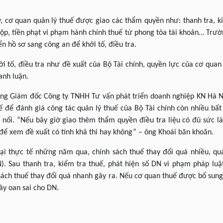
, cơ quan quản lý thuế được giao các thẩm quyền như: thanh tra, k
ộp, tiền phạt vi phạm hành chính thuế từ phong tỏa tài khoản… Trư
n hồ sơ sang công an để khởi tố, điều tra.
i tố, điều tra như đề xuất của Bộ Tài chính, quyền lực của cơ quan
anh luận.
g Giám đốc Công ty TNHH Tư vấn phát triển doanh nghiệp KN Hà Nộ
ế để đánh giá công tác quản lý thuế của Bộ Tài chính còn nhiều bất
nổi. “Nếu bây giờ giao thêm thẩm quyền điều tra liệu có đủ sức 
 để xem đề xuất có tính khả thi hay không” – ông Khoái băn khoăn.
ngại thực tế những năm qua, chính sách thuế thay đổi quá nhiều, qu
. Sau thanh tra, kiểm tra thuế, phát hiện số DN vi phạm pháp lu
 sách thuế thay đổi quá nhanh gây ra. Nếu cơ quan thuế được bổ sung
ây oan sai cho DN.