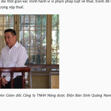
dài thời gian xác minh hành vi vi phạm pháp luật về thuế, tránh để 
tượng nộp thuế.
ên Giám đốc Công ty TNHH Nông dược Điện Bàn (tỉnh Quảng Nam), 