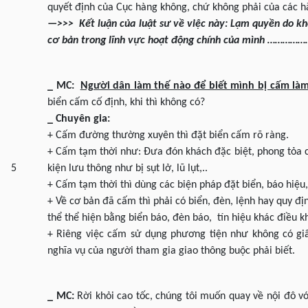
quyết định của Cục hàng không, chứ không phải của các 
—>>> Kết luận của luật sư về việc này: Lạm quyền do k
cơ bản trong lĩnh vực hoạt động chính của mình ……………
_ MC:
Người dân làm thế nào để biết mình bị cấm làm
biển cấm cố định, khi thì không có?
_ Chuyên gia:
+ Cấm đường thường xuyên thì đặt biển cấm rõ ràng.
+ Cấm tạm thời như: Đưa đón khách đặc biệt, phong tỏa
5
kiện lưu thông như bị sụt lở, lũ lụt,..
+ Cấm tạm thời thì dùng các biện pháp đặt biển, báo hiệu
+ Về cơ bản đã cấm thì phải có biển, đèn, lệnh hay quy đị
thể thể hiện bằng biển báo, đèn báo, tín hiệu khác điều k
+ Riêng việc cấm sử dụng phương tiện như không có giấy
nghĩa vụ của người tham gia giao thông buộc phải biết.
_ MC:
Rời khỏi cao tốc, chúng tôi muốn quay về nội đô v