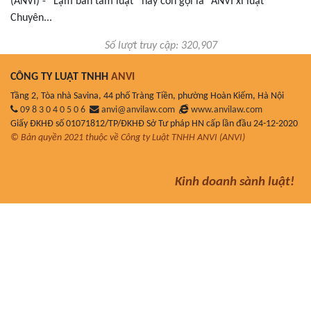
(ANVI) - “Lạm bàn tám luật” hay còn gọi là “ANVI xì luật”
Chuyên...
Số lượt truy cập: 320,907
CÔNG TY LUẬT TNHH
ANVI
Tầng 2, Tòa nhà Savina, 44 phố Tràng Tiền, phường Hoàn Kiếm, Hà Nội
09 8 3 0 4 0 5 0 6
anvi@anvilaw.com
www.anvilaw.com
Giấy ĐKHĐ số 01071812/TP/ĐKHĐ Sở Tư pháp HN cấp lần đầu 24-12-2020
© Bản quyền 2021 thuộc về Công ty Luật TNHH ANVI (ANVI)
Kinh doanh sành luật!