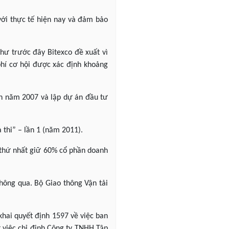
với thực tế hiện nay và đảm bảo
hư trước đây Bitexco đề xuất vì
phí cơ hội được xác định khoảng
án năm 2007 và lập dự án đầu tư
 thi” – lần 1 (năm 2011).
 thứ nhất giữ 60% cổ phần doanh
hông qua. Bộ Giao thông Vận tải
khai quyết định 1597 về việc ban
t việc chỉ định Công ty TNHH Tập