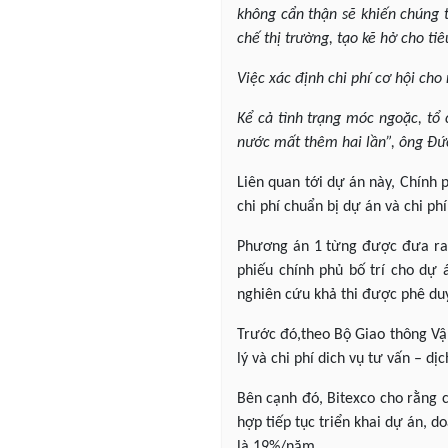
không cẩn thận sẽ khiến chúng t
chế thị trường, tạo kẽ hở cho ti
Việc xác định chi phí cơ hội cho 
Kể cả tình trạng móc ngoặc, tổ
nước mất thêm hai lần”, ông Đức
Liên quan tới dự án này, Chính 
chi phí chuẩn bị dự án và chi p
Phương án 1 từng được đưa ra t
phiếu chính phủ bố trí cho dự 
nghiên cứu khả thi được phê du
Trước đó,theo Bộ Giao thông Vận
lý và chi phí dich vụ tư vấn – dịc
Bên cạnh đó, Bitexco cho rằng c
hợp tiếp tục triển khai dự án, 
là 19%/năm.