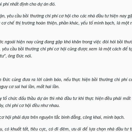
i phí nhất định cho dự án đó.
n, yêu cầu bồi thường chi phí cơ hội cho các nhà đầu tư hiện nay gặ
cơ chế thị trường hoàn thiện, phần khác, yếu tố minh bạch, là một 
c ngoài hiện nay cũng đang gặp khó khăn trong việc đòi hỏi bồi thư
 yêu cầu bồi thường chi phí cơ hội cũng được xem là một cách để tạ
tư”, ông Đức nói.
 Đức cũng đưa ra lời cảnh báo, nếu thực hiện bồi thường chi phí 
guy cơ sai hai lần, mất hai lần.
y tổ chức đấu thầu dự án thì nhà đầu tư khi thực hiện đều phải mất t
y, chi phí cơ hội đều như nhau.
í cơ hội phải dựa trên nguyên tắc bình đẳng, công khai, minh bạch.
, có khuất tất, tiêu cực, có đi đêm, ưu ái để lựa chọn nhà đầu tư th