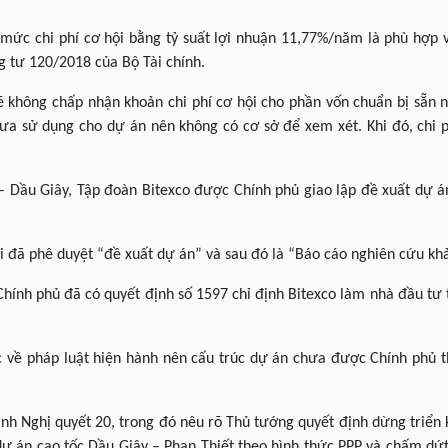
 mức chi phí cơ hội bằng tỷ suất lợi nhuận 11,77%/năm là phù hợp 
g tư 120/2018 của Bộ Tài chính.
 không chấp nhận khoản chi phí cơ hội cho phần vốn chuẩn bị sẵn n
hưa sử dụng cho dự án nên không có cơ sở để xem xét. Khi đó, chi 
– Dầu Giây, Tập đoàn Bitexco được Chính phủ giao lập đề xuất dự 
 đã phê duyệt “đề xuất dự án” và sau đó là “Báo cáo nghiên cứu khả
hính phủ đã có quyết định số 1597 chỉ định Bitexco làm nhà đầu tư
về pháp luật hiện hành nên cấu trúc dự án chưa được Chính phủ t
h Nghị quyết 20, trong đó nêu rõ Thủ tướng quyết định dừng triển 
dự án cao tốc Dầu Giây – Phan Thiết theo hình thức PPP và chấm dứ