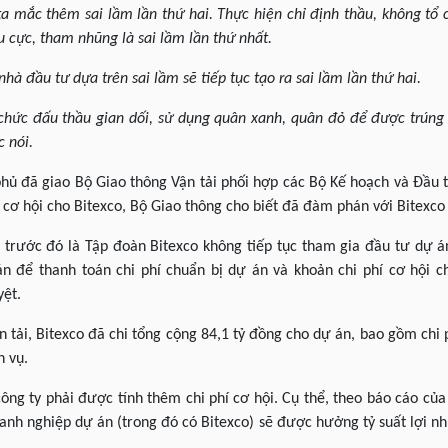
a mắc thêm sai lầm lần thứ hai. Thực hiện chỉ định thầu, không tổ
êu cực, tham nhũng là sai lầm lần thứ nhất.
nhà đầu tư dựa trên sai lầm sẽ tiếp tục tạo ra sai lầm lần thứ hai.
 chức đấu thầu gian dối, sử dụng quân xanh, quân đỏ để được trúng
 nói.
phủ đã giao Bộ Giao thông Vận tải phối hợp các Bộ Kế hoạch và Đầu t
hí cơ hội cho Bitexco, Bộ Giao thông cho biết đã đàm phán với Bitexc
rước đó là Tập đoàn Bitexco không tiếp tục tham gia đầu tư dự á
án để thanh toán chi phí chuẩn bị dự án và khoản chi phí cơ hội c
yệt.
 tải, Bitexco đã chi tổng cộng 84,1 tỷ đồng cho dự án, bao gồm chi p
h vụ.
ông ty phải được tính thêm chi phí cơ hội. Cụ thể, theo báo cáo củ
doanh nghiệp dự án (trong đó có Bitexco) sẽ được hưởng tỷ suất lợi n