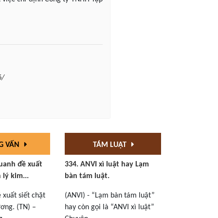
6/
G VẤN
TÁM LUẬT
uanh đề xuất
334. ANVI xì luật hay Lạm
 lý kim...
bàn tám luật.
xuất siết chặt
(ANVI) - “Lạm bàn tám luật”
ơng. (TN) –
hay còn gọi là “ANVI xì luật”