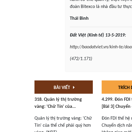
đoàn Bitexco là nhà đầu tư thực
Thái Bình
Đất Việt (Kinh tế) 13-5-2019:
http://baodatviet.vn/kinh-te/do
(472/1.171)
BÀI VIẾT
TRÍCH
318. Quản lý thị trường
4.299. Đón FDI
vàng: 'Chữ Tín' của...
[Bài 3] Chuyển 
Quản lý thị trường vàng: 'Chữ
Đón FDI thế hệ 
Tín' của thể chế phải quý hơn
Chuyển dịch nă