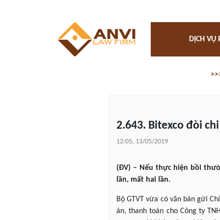
DỊCH VỤ 
>>
2.643. Bitexco đòi ch
12:05, 13/05/2019
(ĐV) – Nếu thực hiện bồi thườ
lần, mất hai lần.
Bộ GTVT vừa có văn bản gửi Chín
án, thanh toán cho Công ty TNH