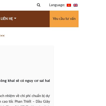
Language:
 LIÊN HỆ
Yêu cầu tư vấn
<<<
ông khai sẽ có nguy cơ sai hai
ách nhiệm về chi phí chuẩn bị dự
n cao tốc Phan Thiết – Dầu Giây