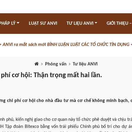
PHÁP LÝ
LUẬT SƯ ANVI
TƯ LIỆU ANVI
GIỚI THIỆU –
> ANVI ra mắt sách mới BÌNH LUẬN LUẬT CÁC TỔ CHỨC TÍN DỤNG 
Phỏng vấn
Tư liệu ANVI
i phí cơ hội: Thận trọng mất hai lần.
ng chi phí cơ hội cho nhà đầu tư mà cơ chế không minh bạch, c
h phủ, kiến nghị giao cho cơ quan này tổ chức phê duyệt và chịu tr
H Tập đoàn Bitexco bằng vốn trái phiếu Chính phủ bố trí cho dự á