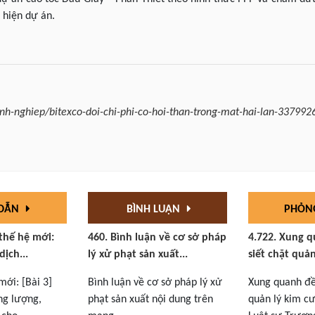
 hiện dự án.
anh-nghiep/bitexco-doi-chi-phi-co-hoi-than-trong-mat-hai-lan-337992
 DẪN
BÌNH LUẬN
PHỎN
 thế hệ mới:
460. Bình luận về cơ sở pháp
4.722. Xung q
dịch...
lý xử phạt sản xuất...
siết chặt quản
mới: [Bài 3]
Bình luận về cơ sở pháp lý xử
Xung quanh đề 
ng lượng,
phạt sản xuất nội dung trên
quản lý kim cư