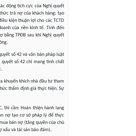
ác động tích cực của Nghị quyết
thức trả nợ của khách hàng; tạo
 điều kiện thuận lợi cho các TCTD
doanh của nền kinh tế. Tính đến
nợ bằng TPĐB sau khi Nghị quyết
ồng.
uyết số 42 và văn bản pháp luật
ị quyết số 42 chỉ mang tính chất
c.
hưa khuyến khích nhà đầu tư tham
chức thẩm định giá thực hiện. Sự
, thì cần: Hoàn thiện hành lang
ản nợ tạo cơ sở pháp lý để thực
g mua bán nợ (tăng quyền của chủ
ợ xấu và tài sản bảo đảm).