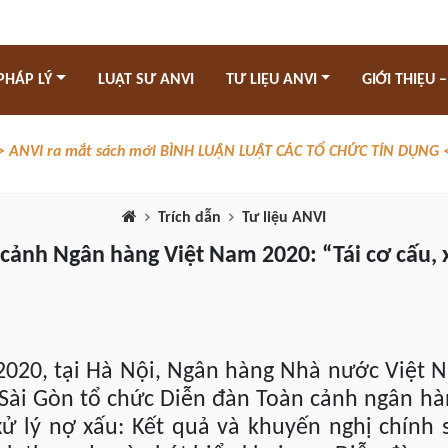
PHÁP LÝ
LUẬT SƯ ANVI
TƯ LIỆU ANVI
GIỚI THIỆU –
> ANVI ra mắt sách mới BÌNH LUẬN LUẬT CÁC TỔ CHỨC TÍN DỤNG 
Trích dẫn
Tư liệu ANVI
 cảnh Ngân hàng Việt Nam 2020: “Tái cơ cấu, 
2020, tại Hà Nội, Ngân hàng Nhà nước Việt
 Sài Gòn tổ chức Diễn đàn Toàn cảnh ngân h
xử lý nợ xấu: Kết quả và khuyến nghị chính