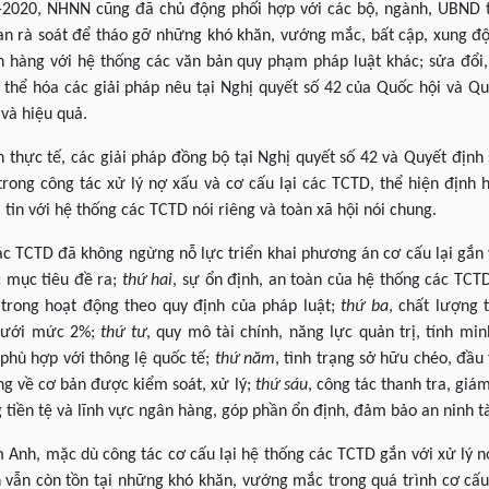
-2020, NHNN cũng đã chủ động phối hợp với các bộ, ngành, UBND t
an rà soát để tháo gỡ những khó khăn, vướng mắc, bất cập, xung độ
 hàng với hệ thống các văn bản quy phạm pháp luật khác; sửa đổi,
 thể hóa các giải pháp nêu tại Nghị quyết số 42 của Quốc hội và Q
 và hiệu quả.
ên thực tế, các giải pháp đồng bộ tại Nghị quyết số 42 và Quyết địn
 trong công tác xử lý nợ xấu và cơ cấu lại các TCTD, thể hiện định
tin với hệ thống các TCTD nói riêng và toàn xã hội nói chung.
ác TCTD đã không ngừng nỗ lực triển khai phương án cơ cấu lại gắn 
 mục tiêu đề ra;
thứ hai
, sự ổn định, an toàn của hệ thống các TC
n trong hoạt động theo quy định của pháp luật;
thứ ba
, chất lượng 
 dưới mức 2%;
thứ tư
, quy mô tài chính, năng lực quản trị, tính mi
hù hợp với thông lệ quốc tế;
thứ năm
, tình trạng sở hữu chéo, đầ
àng về cơ bản được kiểm soát, xử lý;
thứ sáu
, công tác thanh tra, gi
g tiền tệ và lĩnh vực ngân hàng, góp phần ổn định, đảm bảo an ninh tài
Anh, mặc dù công tác cơ cấu lại hệ thống các TCTD gắn với xử lý nợ
n vẫn còn tồn tại những khó khăn, vướng mắc trong quá trình cơ cấ