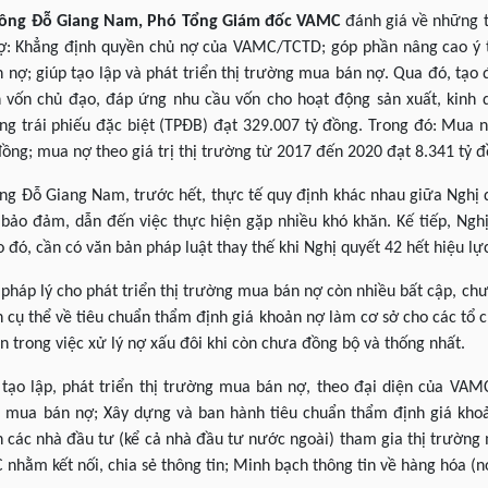
, ông Đỗ Giang Nam, Phó Tổng Giám đốc VAMC
đánh giá về những t
nợ: Khẳng định quyền chủ nợ của VAMC/TCTD; góp phần nâng cao ý 
ợ; giúp tạo lập và phát triển thị trường mua bán nợ. Qua đó, tạo
ẫn vốn chủ đạo, đáp ứng nhu cầu vốn cho hoạt động sản xuất, kinh 
ng trái phiếu đặc biệt (TPĐB) đạt 329.007 tỷ đồng. Trong đó: Mua 
đồng; mua nợ theo giá trị thị trường từ 2017 đến 2020 đạt 8.341 tỷ đ
ng Đỗ Giang Nam, trước hết, thực tế quy định khác nhau giữa Nghị q
 bảo đảm, dẫn đến việc thực hiện gặp nhiều khó khăn. Kế tiếp, Ngh
 đó, cần có văn bản pháp luật thay thế khi Nghị quyết 42 hết hiệu lự
pháp lý cho phát triển thị trường mua bán nợ còn nhiều bất cập, c
h cụ thể về tiêu chuẩn thẩm định giá khoản nợ làm cơ sở cho các tổ 
n trong việc xử lý nợ xấu đôi khi còn chưa đồng bộ và thống nhất.
tạo lập, phát triển thị trường mua bán nợ, theo đại diện của VAMC
ng mua bán nợ; Xây dựng và ban hành tiêu chuẩn thẩm định giá kho
h các nhà đầu tư (kể cả nhà đầu tư nước ngoài) tham gia thị trườn
 nhằm kết nối, chia sẻ thông tin; Minh bạch thông tin về hàng hóa (n