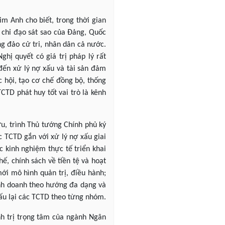
 Anh cho biết, trong thời gian
, chỉ đạo sát sao của Đảng, Quốc
ng đảo cử tri, nhân dân cả nước.
hị quyết có giá trị pháp lý rất
đến xử lý nợ xấu và tài sản đảm
 hội, tạo cơ chế đồng bộ, thống
CTD phát huy tốt vai trò là kênh
u, trình Thủ tướng Chính phủ ký
 TCTD gắn với xử lý nợ xấu giai
 kinh nghiệm thực tế triển khai
hế, chính sách về tiền tệ và hoạt
i mô hình quản trị, điều hành;
kinh doanh theo hướng đa dạng và
cấu lại các TCTD theo từng nhóm.
nh trị trọng tâm của ngành Ngân