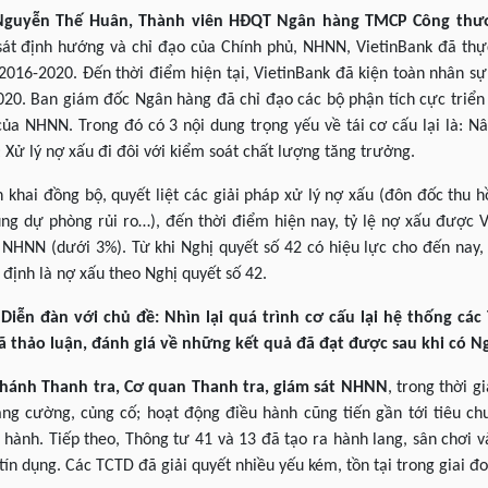
 Nguyễn Thế Huân, Thành viên HĐQT Ngân hàng TMCP Công thươ
sát định hướng và chỉ đạo của Chính phủ, NHNN, VietinBank đã thực
2016-2020. Đến thời điểm hiện tại, VietinBank đã kiện toàn nhân s
2020. Ban giám đốc Ngân hàng đã chỉ đạo các bộ phận tích cực triển
a NHNN. Trong đó có 3 nội dung trọng yếu về tái cơ cấu lại là: Nâ
 Xử lý nợ xấu đi đôi với kiểm soát chất lượng tăng trưởng.
n khai đồng bộ, quyết liệt các giải pháp xử lý nợ xấu (đôn đốc thu h
ụng dự phòng rủi ro…), đến thời điểm hiện nay, tỷ lệ nợ xấu được 
NHNN (dưới 3%). Từ khi Nghị quyết số 42 có hiệu lực cho đến nay, 
định là nợ xấu theo Nghị quyết số 42.
Diễn đàn với chủ đề: Nhìn lại quá trình cơ cấu lại hệ thống các
ã thảo luận, đánh giá về những kết quả đã đạt được sau khi có Ng
Chánh Thanh tra, Cơ quan Thanh tra, giám sát NHNN
, trong thời 
g cường, củng cố; hoạt động điều hành cũng tiến gần tới tiêu ch
 hành. Tiếp theo, Thông tư 41 và 13 đã tạo ra hành lang, sân chơi
tín dụng. Các TCTD đã giải quyết nhiều yếu kém, tồn tại trong giai đ