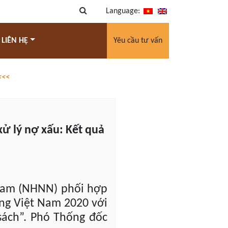
Language:
 LIÊN HỆ
Yêu cầu tư vấn
<<<
xử lý nợ xấu: Kết quả
 Nam (NHNN) phối hợp
àng Việt Nam 2020 với
 sách”. Phó Thống đốc