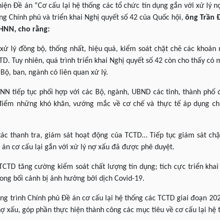
hiện Đề án “Cơ cấu lại hệ thống các tổ chức tín dụng gắn với xử lý 
g Chính phủ và triển khai Nghị quyết số 42 của Quốc hội,
ông Trần 
NHNN, cho rằng:
xử lý đồng bộ, thống nhất, hiệu quả, kiểm soát chặt chẽ các khoản
D. Tuy nhiên, quá trình triển khai Nghị quyết số 42 còn cho thấy có
Bộ, ban, ngành có liên quan xử lý.
NN tiếp tục phối hợp với các Bộ, ngành, UBND các tỉnh, thành phố
 điểm những khó khăn, vướng mắc về cơ chế và thực tế áp dụng chí
ác thanh tra, giám sát hoạt động của TCTD… Tiếp tục giám sát chặ
 án cơ cấu lại gắn với xử lý nợ xấu đã được phê duyệt.
TCTD tăng cường kiểm soát chất lượng tín dụng; tích cực triển khai
rong bối cảnh bị ảnh hưởng bởi dịch Covid-19.
ng trình Chính phủ Đề án cơ cấu lại hệ thống các TCTD giai đoạn 20
nợ xấu, góp phần thực hiện thành công các mục tiêu về cơ cấu lại hệ