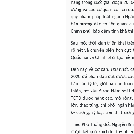
hàng trong suốt giai đoạn 2016
ương và các cơ quan có liên qu
quy phạm pháp luật ngành Ngân
bản hướng dẫn có liên quan; cụ
Chính phủ, bảo đảm tính khả thi
Sau một thời gian triển khai tr
rõ nét và chuyển biến tích cực
Quốc hội và Chính phủ, tạo niềm 
Đến nay, về cơ bản:
Thứ nhất
, c
2020 để phấn đấu đạt được các
bảo các tỷ lệ, giới hạn an toà
thiện, nợ xấu được kiểm soát
TCTD được nâng cao, mở rộng, p
lớn, thao túng, chi phối ngân h
kỷ cương, kỷ luật trên thị trườn
Theo Phó Thống đốc Nguyễn Kim 
được kết quả khích lệ, tuy nhiê