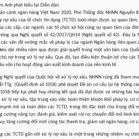
 Anh phát biểu tại Diễn đàn
oàn cảnh ngân hàng Việt Nam 2020, Phó Thống đốc NHNN Nguyễn Kim
 lý nợ xấu của tổ chức tín dụng (TCTD) luôn nhận được sự quan tâm
ủa các cấp, các ngành, các tổ chức xã hội cùng sự quan tâm của đô
ông qua Nghị quyết số 42/2017/QH14 (Nghị quyết số 42). Đây là Ng
, các vấn đề vướng mắc về pháp lý của ngành Ngân hàng liên quan 
éo dài nhiều năm qua được giải quyết trong một văn bản của Quốc
 nợ trong xử lý nợ xấu. Qua đó, tạo điều kiện thuận lợi cho các T
u vốn cho hoạt động sản xuất kinh doanh của nền kinh tế.
ng Nghị quyết của Quốc hội về xử lý nợ xấu, NHNN cũng đã tham mư
-TTg (Quyết định số 1058) phê duyệt Đề án cơ cấu lại hệ thống các
1058 tiếp tục phát huy những kết quả đã đạt được và những bài học
xử lý nợ xấu, tập trung vào việc hoàn thiện khuôn khổ pháp lý, cơ c
ạnh mẽ và toàn diện các TCTD, trong đó đặc biệt chú trọng đổi mớ
ng cường năng lực đánh giá, kiểm soát rủi ro; chuyển đổi mô hình 
vụ; tăng cường đổi mới công tác thanh tra, giám sát ngân hàng; cơ 
ống các TCTD gắn với xử lý nợ xấu là một trong những nhiệm vụ chí