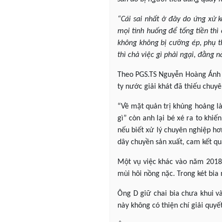
“Cái sai nhất ở đây do ứng xử 
mọi tình huống để tống tiền thì
không không bị cưỡng ép, phụ t
thì chả việc gì phải ngại, đằng n
Theo PGS.TS Nguyễn Hoàng Ánh (
ty nước giải khát đã thiếu chuy
“Về mặt quản trị khủng hoảng là
gì” còn anh lại bé xé ra to khi
nếu biết xử lý chuyên nghiệp hơ
dây chuyền sản xuất, cam kết qu
Một vụ việc khác vào năm 2018,
mùi hôi nồng nặc. Trong két bia 
Ông D giữ chai bia chưa khui v
này không có thiện chí giải quyết