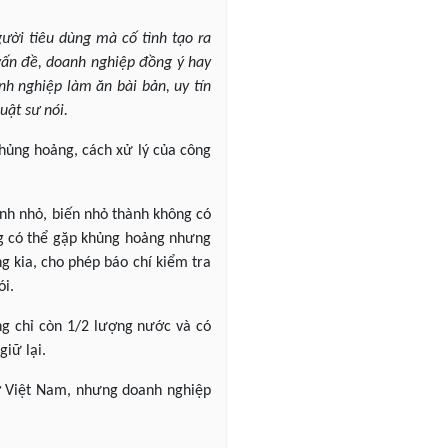
ười tiêu dùng mà cố tình tạo ra
 vấn đề, doanh nghiệp đồng ý hay
h nghiệp làm ăn bài bản, uy tín
uật sư nói.
hủng hoảng, cách xử lý của công
ành nhỏ, biến nhỏ thành không có
ũng có thể gặp khủng hoảng nhưng
g kia, cho phép báo chí kiểm tra
ói.
ng chỉ còn 1/2 lượng nước và có
iữ lại.
 ở Việt Nam, nhưng doanh nghiệp