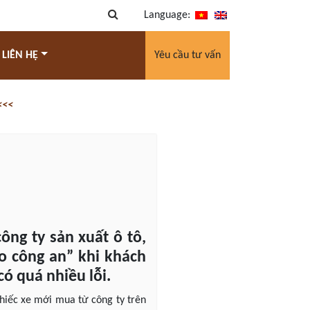
Language:
 LIÊN HỆ
Yêu cầu tư vấn
<<<
ng ty sản xuất ô tô,
o công an” khi khách
có quá nhiều lỗi.
chiếc xe mới mua từ công ty trên