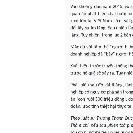
Vào khoảng đầu năm 2015, vụ án
quán ăn phát hiện chai nước u
khát lớn tại Việt Nam có dị vật
đối lấy sự im lặng. Sau nhiều l
lặng. Tuy nhiên, trong lúc 2 bên
Mặc dù với tâm thế “người bị h
doanh nghiệp đã “bẫy” người tiê
Xuất hiện trước truyền thông th
trước hệ quả sẽ xảy ra. Tuy nhi
Phát biểu sau đó vài tháng, lã
nghiệp có nguy cơ phá sản trong
án “con ruồi 500 triệu đồng”, d
đoàn, ước tính thiệt hại thực tế
Theo luật sư Trương Thanh Đức,
Thậm chí, nếu sau phiên toà phú
sản do bị người tiêu dùng quay l