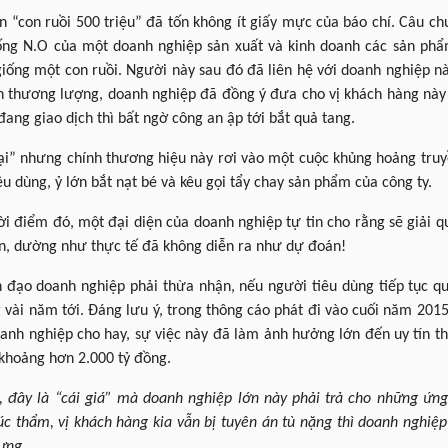
 “con ruồi 500 triệu” đã tốn không ít giấy mực của báo chí. Câu ch
ống N.O của một doanh nghiệp sản xuất và kinh doanh các sản phẩ
 giống một con ruồi. Người này sau đó đã liên hệ với doanh nghiệp n
ần thương lượng, doanh nghiệp đã đồng ý đưa cho vị khách hàng này
 đang giao dịch thì bất ngờ công an ập tới bắt quả tang.
ại” nhưng chính thương hiệu này rơi vào một cuộc khủng hoảng truy
u dùng, ỷ lớn bắt nạt bé và kêu gọi tẩy chay sản phẩm của công ty.
ời điểm đó, một đại diện của doanh nghiệp tự tin cho rằng sẽ giải 
ên, dường như thực tế đã không diễn ra như dự đoán!
nh đạo doanh nghiệp phải thừa nhận, nếu người tiêu dùng tiếp tục q
 vài năm tới. Đáng lưu ý, trong thông cáo phát đi vào cuối năm 2015
oanh nghiệp cho hay, sự việc này đã làm ảnh hưởng lớn đến uy tín 
 khoảng hơn 2.000 tỷ đồng.
 đây là “cái giá” mà doanh nghiệp lớn này phải trả cho những ứn
c thẩm, vị khách hàng kia vẫn bị tuyên án tù nặng thì doanh nghiệ
ưng.