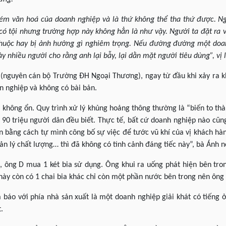
kém văn hoá của doanh nghiệp và là thứ không thể tha thứ được. Ng
 có tội nhưng trường hợp này không hẳn là như vậy. Người ta đặt ra
huộc hay bị ảnh hưởng gì nghiêm trọng. Nếu đường đường một doan
ày nhiều người cho rằng anh lại bẫy, lại dằn mặt người tiêu dùng”, vị l
nguyên cán bộ Trường ĐH Ngoại Thương), ngay từ đầu khi xảy ra k
ên nghiệp và không có bài bản.
 không ổn. Quy trình xử lý khủng hoảng thông thường là “biến to th
ến 90 triệu người dân đều biết. Thực tế, bất cứ doanh nghiệp nào c
n bằng cách tự mình công bố sự việc để tước vũ khí của vị khách hàn
ản lý chất lượng… thì đã không có tình cảnh đáng tiếc này”, bà Ánh n
 ông D mua 1 két bia sử dụng. Ông khui ra uống phát hiện bên tro
này còn có 1 chai bia khác chỉ còn một phần nước bên trong nên ông g
à báo với phía nhà sản xuất là một doanh nghiệp giải khát có tiếng
.