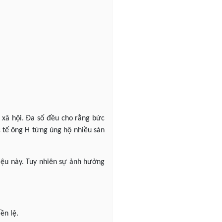
g xã hội. Đa số đều cho rằng bức
c tế ông H từng ủng hộ nhiều sản
ệu này. Tuy nhiên sự ảnh hưởng
ền lệ.