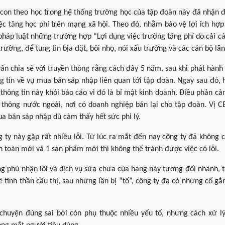
con theo học trong hệ thống trường học của tập đoàn này đã nhận đ
iệc tăng học phí trên mạng xã hội. Theo đó, nhằm bảo vệ lợi ích hợp
pháp luật những trường hợp “Lợi dụng việc trường tăng phí do cải c
rường, để tung tin bịa đặt, bôi nhọ, nói xấu trường và các cán bộ lã
n chia sẻ với truyền thông rằng cách đây 5 năm, sau khi phát hành
 tin về vụ mua bán sáp nhập liên quan tới tập đoàn. Ngay sau đó, h
thông tin này khỏi báo cáo vì đó là bí mật kinh doanh. Điều phản c
thông nước ngoài, nơi có doanh nghiệp bán lại cho tập đoàn. Vị CE
ua bán sáp nhập dù cảm thấy hết sức phi lý.
 ty này gặp rất nhiều lỗi. Từ lúc ra mắt đến nay công ty đã không c
n toàn mới và 1 sản phẩm mới thì không thể tránh được việc có lỗi.
ông phủ nhận lỗi và dịch vụ sửa chữa của hãng này tương đối nhanh, t
ề tinh thần cầu thị, sau những lần bị “tố”, công ty đã có những cố gắ
 chuyện đúng sai bởi còn phụ thuộc nhiều yếu tố, nhưng cách xử l