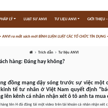
PHÁP LÝ
LUẬT SƯ ANVI
TƯ LIỆU ANVI
GIỚI THIỆU –
> ANVI ra mắt sách mới BÌNH LUẬN LUẬT CÁC TỔ CHỨC TÍN DỤNG 
Trích dẫn
Tư liệu ANVI
hách hàng: Đáng hay không?
ộng đồng mạng dậy sóng trước sự việc một cô
 kinh tế tư nhân ở Việt Nam quyết định “bá
g lên kênh cá nhân nhận xét ô tô anh ta mua 
 hàng tên H đã đăng tải một video trên tài khoản cá nhân nhận xét 