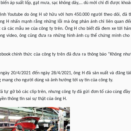
 biến áp suất lốp, gạt mưa, sạc không dây,… dù mới chỉ đi được kho
ênh Youtube do ông H sở hữu với hơn 450.000 người theo dõi, đã t
 ông H nhấn mạnh rằng những lỗi mà ông phản ánh chỉ liên quan đ
 cả các mẫu xe của công ty trên. Ông H cho biết đã đem xe tới hã
rong video, ông cũng đưa ra những hình ảnh cụ thể chứng minh cho
ebook chính thức của công ty trên đã đưa ra thông báo “Không nh
ừ ngày 20/4/2021 đến ngày 28/4/2021, ông H đã sản xuất và đăng tải
g mang cho người dùng và ảnh hưởng tới uy tín của công ty.
ã tự gỡ bỏ các clip trên, nhưng công ty đã gửi đơn tố cáo cùng đầ
yền thông tin sai sự thật của ông H.