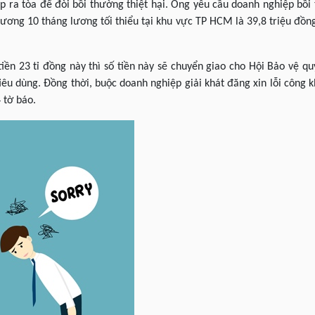
 ra tòa để đòi bồi thường thiệt hại. Ông yêu cầu doanh nghiệp bồi t
ương 10 tháng lương tối thiểu tại khu vực TP HCM là 39,8 triệu đồng
iền 23 tỉ đồng này thì số tiền này sẽ chuyển giao cho Hội Bảo vệ 
iêu dùng. Đồng thời, buộc doanh nghiệp giải khát đăng xin lỗi công k
 tờ báo.