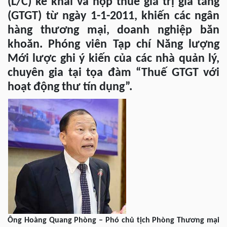
(L/C) kê khai và nộp thuế giá trị gia tăng
(GTGT) từ ngày 1-1-2011, khiến các ngân
hàng thương mại, doanh nghiệp băn
khoăn. Phóng viên Tạp chí Năng lượng
Mới lược ghi ý kiến của các nhà quản lý,
chuyên gia tại tọa đàm “Thuế GTGT với
hoạt động thư tín dụng”.
Ông Hoàng Quang Phòng – Phó chủ tịch Phòng Thương mại