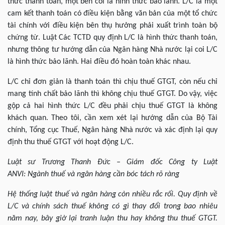
thức thanh toán, một bên coi là hình thức bảo lãnh. L/C là một
cam kết thanh toán có điều kiện bằng văn bản của một tổ chức
tài chính với điều kiện bên thụ hưởng phải xuất trình toàn bộ
chứng từ. Luật Các TCTD quy định L/C là hình thức thanh toán,
nhưng thông tư hướng dẫn của Ngân hàng Nhà nước lại coi L/C
là hình thức bảo lãnh. Hai điều đó hoàn toàn khác nhau.
L/C chỉ đơn giản là thanh toán thì chịu thuế GTGT, còn nếu chỉ
mang tính chất bảo lãnh thì không chịu thuế GTGT. Do vậy, việc
gộp cả hai hình thức L/C đều phải chịu thuế GTGT là không
khách quan. Theo tôi, cần xem xét lại hướng dẫn của Bộ Tài
chính, Tổng cục Thuế, Ngân hàng Nhà nước và xác định lại quy
định thu thuế GTGT với hoạt động L/C.
Luật sư Trương Thanh Đức – Giám đốc Công ty Luật
ANVI: Ngành thuế và ngân hàng cần bóc tách rõ ràng
Hệ thống luật thuế và ngân hàng còn nhiều rắc rối. Quy định về
L/C và chính sách thuế không có gì thay đổi trong bao nhiêu
năm nay, bây giờ lại tranh luận thu hay không thu thuế GTGT.