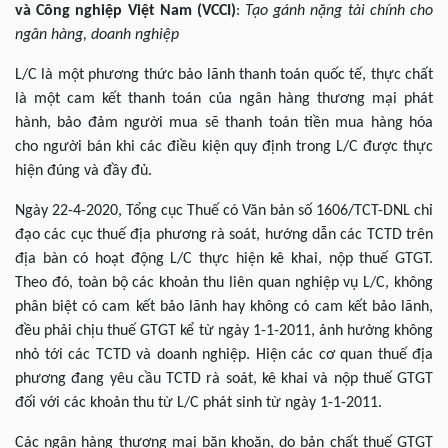
và Công nghiệp Việt Nam (VCCI)
:
Tạo gánh nặng tài chính cho
ngân hàng, doanh nghiệp
L/C là một phương thức bảo lãnh thanh toán quốc tế, thực chất
là một cam kết thanh toán của ngân hàng thương mại phát
hành, bảo đảm người mua sẽ thanh toán tiền mua hàng hóa
cho người bán khi các điều kiện quy định trong L/C được thực
hiện đúng và đầy đủ.
Ngày 22-4-2020, Tổng cục Thuế có Văn bản số 1606/TCT-DNL chỉ
đạo các cục thuế địa phương rà soát, hướng dẫn các TCTD trên
địa bàn có hoạt động L/C thực hiện kê khai, nộp thuế GTGT.
Theo đó, toàn bộ các khoản thu liên quan nghiệp vụ L/C, không
phân biệt có cam kết bảo lãnh hay không có cam kết bảo lãnh,
đều phải chịu thuế GTGT kể từ ngày 1-1-2011, ảnh hưởng không
nhỏ tới các TCTD và doanh nghiệp. Hiện các cơ quan thuế địa
phương đang yêu cầu TCTD rà soát, kê khai và nộp thuế GTGT
đối với các khoản thu từ L/C phát sinh từ ngày 1-1-2011.
Các ngân hàng thương mại băn khoăn, do bản chất thuế GTGT