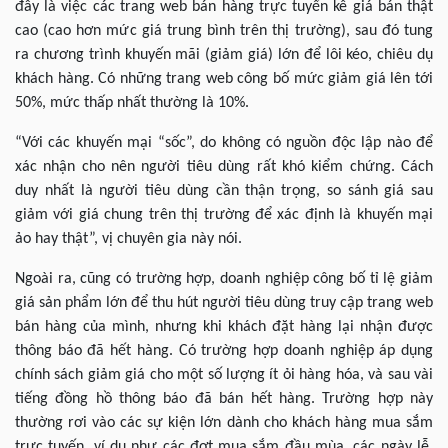
đây là việc các trang web bán hàng trực tuyến kê giá bán thật
cao (cao hơn mức giá trung bình trên thị trường), sau đó tung
ra chương trình khuyến mãi (giảm giá) lớn để lôi kéo, chiêu dụ
khách hàng. Có những trang web công bố mức giảm giá lên tới
50%, mức thấp nhất thường là 10%.
“Với các khuyến mại “sốc”, do không có nguồn độc lập nào để
xác nhận cho nên người tiêu dùng rất khó kiểm chứng. Cách
duy nhất là người tiêu dùng cần thận trọng, so sánh giá sau
giảm với giá chung trên thị trường để xác định là khuyến mại
ảo hay thật”, vị chuyên gia này nói.
Ngoài ra, cũng có trường hợp, doanh nghiệp công bố tỉ lệ giảm
giá sản phẩm lớn để thu hút người tiêu dùng truy cập trang web
bán hàng của mình, nhưng khi khách đặt hàng lại nhận được
thông báo đã hết hàng. Có trường hợp doanh nghiệp áp dụng
chính sách giảm giá cho một số lượng ít ỏi hàng hóa, và sau vài
tiếng đồng hồ thông báo đã bán hết hàng. Trường hợp này
thường rơi vào các sự kiện lớn dành cho khách hàng mua sắm
trực tuyến, ví dụ như các đợt mua sắm đầu mùa, các ngày lễ,