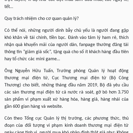
tết…
Quy trách nhiệm cho cơ quan quản lý?
Có thể nói, những người dính bẫy chủ yếu là người đang gặp
khó khăn về tài chính, tiền bạc. Đánh vào tâm lý ham rẻ, thích
nhận quà khuyến mãi của người dân, fanpage thường đăng tải
thông tin “giảm giá sốc”, tặng quà cho số ít khách hàng đầu tiên
hay tổ chức các mini game…
Ông Nguyễn Hữu Tuấn, Trưởng phòng Quản lý hoạt động
thương mại điện tử, Cục Thương mại điện tử (Bộ Công
Thương) cho biết, những tháng đầu năm 2019, Bộ đã yêu cầu
các sàn thương mại điện tử cả nước rà soát, gỡ bỏ hơn 3.750
sản phẩm vi phạm xuất xứ hàng hóa, hàng giả, hàng nhái của
gần 600 gian hàng và website.
Còn theo Tổng cục Quản lý thị trường, các phương thức, thủ
đoạn của đối tượng vi phạm kinh doanh thương mại điện tử
ngày càng tinh vi, người mua khó phân định thật giả như: Không