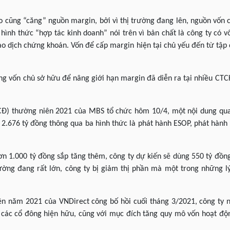
 cũng “căng” nguồn margin, bởi vì thị trường đang lên, nguồn vốn c
ình thức “hợp tác kinh doanh” nói trên vì bản chất là công ty có 
ao dịch chứng khoán. Vốn để cấp margin hiện tại chủ yếu đến từ tậ
g vốn chủ sở hữu để nâng giới hạn margin đã diễn ra tại nhiều CTCK,
CĐ) thường niên 2021 của MBS tổ chức hôm 10/4, một nội dung qua
n 2.676 tỷ đồng thông qua ba hình thức là phát hành ESOP, phát hành
ơn 1.000 tỷ đồng sắp tăng thêm, công ty dự kiến sẽ dùng 550 tỷ đồn
trường đang rất lớn, công ty bị giảm thị phần mà một trong những
ên năm 2021 của VNDirect công bố hồi cuối tháng 3/2021, công ty 
 các cổ đông hiện hữu, cũng với mục đích tăng quy mô vốn hoạt đ