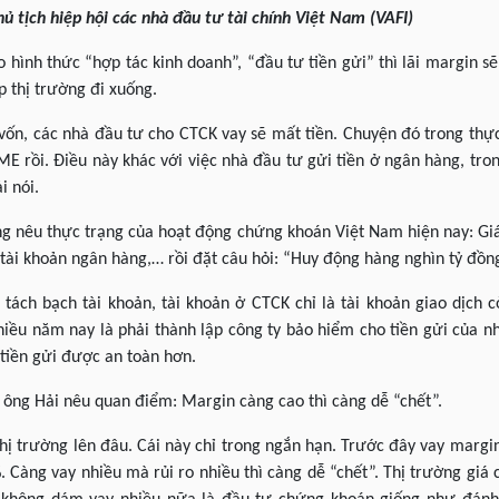
 tịch hiệp hội các nhà đầu tư tài chính Việt Nam (VAFI)
 hình thức “hợp tác kinh doanh”, “đầu tư tiền gửi” thì lãi margin sẽ
 thị trường đi xuống.
ốn, các nhà đầu tư cho CTCK vay sẽ mất tiền. Chuyện đó trong thực
 rồi. Điều này khác với việc nhà đầu tư gửi tiền ở ngân hàng, tro
i nói.
ng nêu thực trạng của hoạt động chứng khoán Việt Nam hiện nay: Gi
tài khoản ngân hàng,… rồi đặt câu hỏi: “Huy động hàng nghìn tỷ đồn
 tách bạch tài khoản, tài khoản ở CTCK chỉ là tài khoản giao dịch c
hiều năm nay là phải thành lập công ty bảo hiểm cho tiền gửi của 
 tiền gửi được an toàn hơn.
 ông Hải nêu quan điểm: Margin càng cao thì càng dễ “chết”.
hị trường lên đâu. Cái này chỉ trong ngắn hạn. Trước đây vay marg
 Càng vay nhiều mà rủi ro nhiều thì càng dễ “chết”. Thị trường giá ca