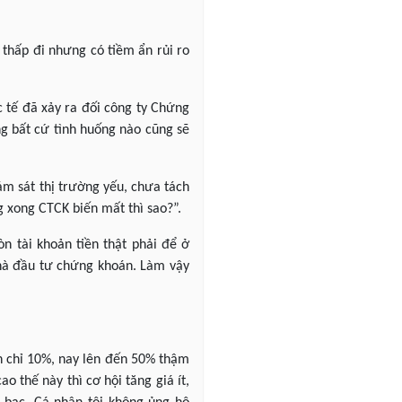
 thấp đi nhưng có tiềm ẩn rủi ro
 tế đã xảy ra đối công ty Chứng
ng bất cứ tình huống nào cũng sẽ
ám sát thị trường yếu, chưa tách
g xong CTCK biến mất thì sao?”.
òn tài khoản tiền thật phải để ở
nhà đầu tư chứng khoán. Làm vậy
in chỉ 10%, nay lên đến 50% thậm
o thế này thì cơ hội tăng giá ít,