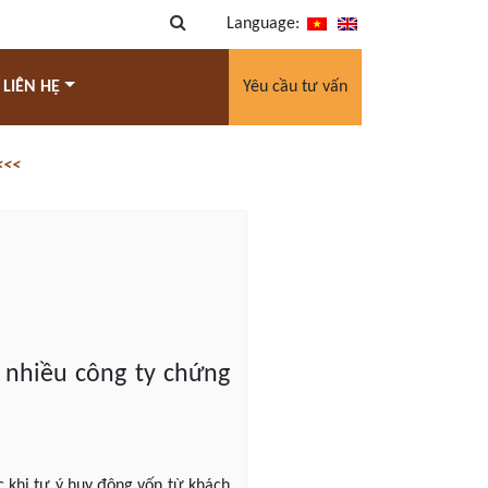
Language:
 LIÊN HỆ
Yêu cầu tư vấn
<<<
 nhiều công ty chứng
 khi tự ý huy động vốn từ khách