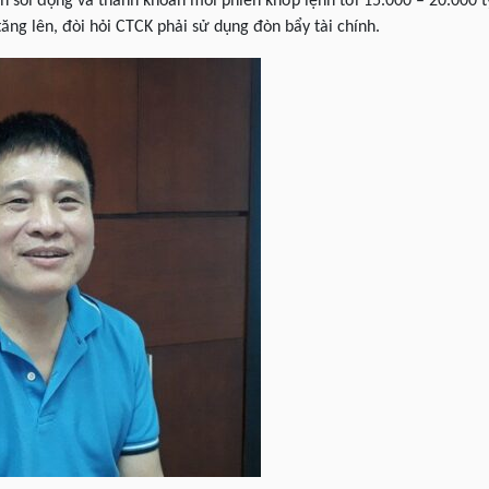
h sôi động và thanh khoản mỗi phiên khớp lệnh tới 15.000 – 20.000 
ăng lên, đòi hỏi CTCK phải sử dụng đòn bẩy tài chính.