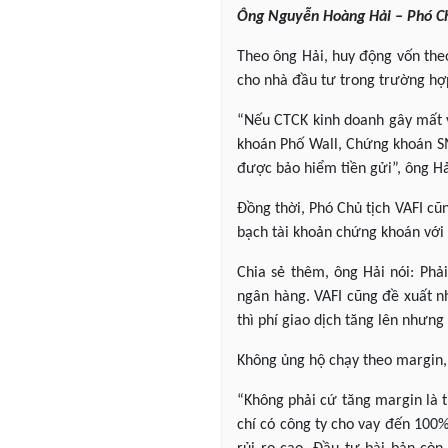
Ông Nguyễn Hoàng Hải – Phó Chủ
Theo ông Hải, huy động vốn theo
cho nhà đầu tư trong trường hợp
“Nếu CTCK kinh doanh gây mất v
khoán Phố Wall, Chứng khoán SME
được bảo hiểm tiền gửi”, ông Hả
Đồng thời, Phó Chủ tịch VAFI cũ
bạch tài khoản chứng khoán với 
Chia sẻ thêm, ông Hải nói: Phải
ngân hàng. VAFI cũng đề xuất n
thì phí giao dịch tăng lên nhưng
Không ủng hộ chạy theo margin,
“Không phải cứ tăng margin là t
chí có công ty cho vay đến 100%.