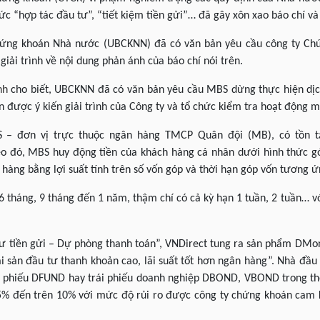
ức “hợp tác đầu tư”, “tiết kiệm tiền gửi”… đã gây xôn xao báo chí và
Chứng khoán Nhà nước (UBCKNN) đã có văn bản yêu cầu công ty Ch
iải trình về nội dung phản ánh của báo chí nói trên.
nh
cho biết, UBCKNN đã có văn bản yêu cầu MBS dừng thực hiện dịc
ận được ý kiến giải trình của Công ty và tổ chức kiểm tra hoạt động 
S – đơn vị trực thuộc ngân hàng TMCP Quân đội (MB), có tồn tạ
o đó, MBS huy động tiền của khách hàng cá nhân dưới hình thức gó
 hàng bằng lợi suất tính trên số vốn góp và thời hạn góp vốn tương ứ
 6 tháng, 9 tháng đến 1 năm, thậm chí có cả kỳ hạn 1 tuần, 2 tuần… 
ư tiền gửi – Dự phòng thanh toán”, VNDirect tung ra sản phẩm DMon
i sản đầu tư thanh khoản cao, lãi suất tốt hơn ngân hàng”. Nhà đầu 
i phiếu DFUND hay trái phiếu doanh nghiệp DBOND, VBOND trong th
5% đến trên 10% với mức độ rủi ro được công ty chứng khoán cam k