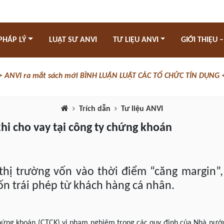
PHÁP LÝ
LUẬT SƯ ANVI
TƯ LIỆU ANVI
GIỚI THIỆU –
> ANVI ra mắt sách mới BÌNH LUẬN LUẬT CÁC TỔ CHỨC TÍN DỤNG 
Trích dẫn
Tư liệu ANVI
khi cho vay tại công ty chứng khoán
thị trường vốn vào thời điểm “căng margin”,
n trái phép từ khách hàng cá nhân.
chứng khoán (CTCK) vi phạm nghiêm trọng các quy định của Nhà nước