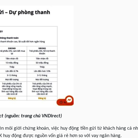
 (nguồn: trang chủ VNDirect)
ên môi giới chứng khoán, việc huy động tiền gửi từ khách hàng cá nh
K huy động được nguồn vốn giá rẻ hơn so với vay ngân hàng.