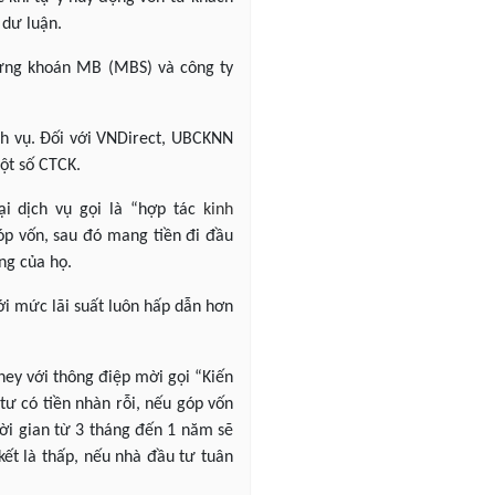
 dư luận.
ứng khoán MB (MBS) và công ty
h vụ. Đối với VNDirect, UBCKNN
một số CTCK.
i dịch vụ gọi là “hợp tác
kinh
p vốn, sau đó mang tiền đi đầu
ng của họ.
với mức lãi suất luôn hấp dẫn hơn
ey với thông điệp mời gọi “Kiến
tư có tiền nhàn rỗi, nếu góp vốn
ời gian từ 3 tháng đến 1 năm sẽ
ết là thấp, nếu nhà đầu tư tuân