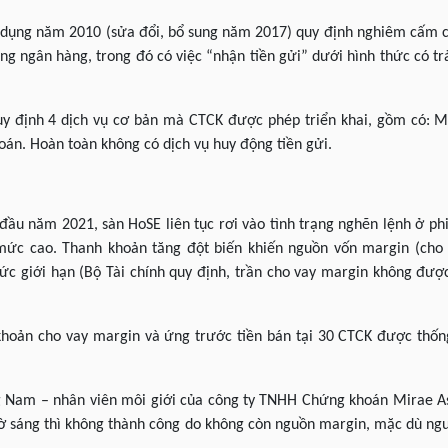
n dụng năm 2010 (sửa đổi, bổ sung năm 2017) quy định nghiêm cấm c
g ngân hàng, trong đó có việc “nhận tiền gửi” dưới hình thức có trả
 định 4 dịch vụ cơ bản mà CTCK được phép triển khai, gồm có: Mô
án. Hoàn toàn không có dịch vụ huy động tiền gửi.
ầu năm 2021, sàn HoSE liên tục rơi vào tình trạng nghẽn lệnh ở phi
mức cao. Thanh khoản tăng đột biến khiến nguồn vốn margin (cho v
 giới hạn (Bộ Tài chính quy định, trần cho vay margin không đượ
khoản cho vay margin và ứng trước tiền bán tại 30 CTCK được thốn
 Nam – nhân viên môi giới của công ty TNHH Chứng khoán Mirae Ass
iờ sáng thì không thành công do không còn nguồn margin, mặc dù ng