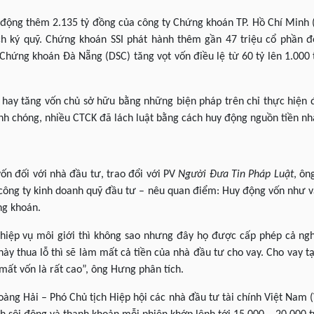
động thêm 2.135 tỷ đồng của công ty Chứng khoán TP. Hồ Chí Minh (
h ký quỹ. Chứng khoán SSI phát hành thêm gần 47 triệu cổ phần đ
, Chứng khoán Đà Nẵng (DSC) tăng vọt vốn điều lệ từ 60 tỷ lên 1.00
g hay tăng vốn chủ sở hữu bằng những biện pháp trên chỉ thực hiệ
nh chóng, nhiều CTCK đã lách luật bằng cách huy động nguồn tiền nh
ốn đối với nhà đầu tư, trao đổi với PV
Người Đưa Tin Pháp Luật
, ôn
công ty kinh doanh quỹ đầu tư – nêu quan điểm: Huy động vốn như vậ
ng khoán.
hiệp vụ môi giới thì không sao nhưng đây họ được cấp phép cả ng
 này thua lỗ thì sẽ làm mất cả tiền của nhà đầu tư cho vay. Cho vay 
mất vốn là rất cao”, ông Hưng phân tích.
g Hải – Phó Chủ tịch Hiệp hội các nhà đầu tư tài chính Việt Nam (V