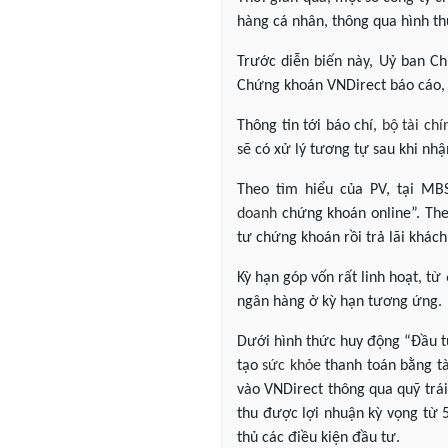
hàng cá nhân, thông qua hình th
Trước diễn biến này, Uỷ ban 
Chứng khoán VNDirect báo cáo, g
Thông tin tới báo chí,
bộ tài chí
sẽ có xử lý tương tự sau khi nh
Theo tìm hiểu của PV, tại MB
doanh
chứng khoán online”. The
tư chứng khoán rồi trả lãi khách
Kỳ hạn góp vốn rất linh hoạt, từ
ngân hàng ở kỳ hạn tương ứng.
Dưới hình thức huy động “Đầu t
tạo
sức khỏe
thanh toán bằng tà
vào VNDirect thông qua quỹ trá
thu được lợi nhuận kỳ vọng từ 
thủ các điều kiện đầu tư.