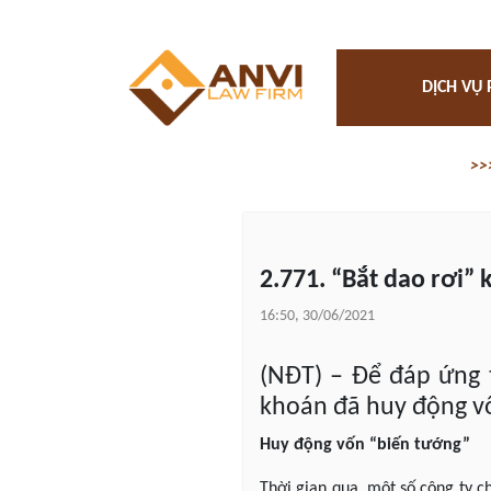
DỊCH VỤ 
>>
2.771. “Bắt dao rơi” 
16:50, 30/06/2021
(NĐT) – Để đáp ứng 
khoán đã huy động vố
Huy động vốn “biến tướng”
Thời gian qua, một số công ty 