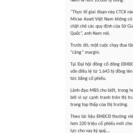
Nam là hơn 10.000 tỷ đồng.
“
Thực tế giai đoạn này CTCK nào
Mirae Asset Việt Nam không có h
chặt chẽ các quy định của Sở Gi
Quốc”, anh Nam nói.
Trước đó, một cuộc chạy đua tăn
“căng” margin.
Tại Đại hội đồng cổ đông (ĐHĐ
vốn điều lệ từ 1.643 tỷ đồng lê
tức bằng cổ phiếu.
Lãnh đạo MBS cho biết, trong h
bởi vì sự cạnh tranh trên thị 
trong top thấp của thị trường.
Theo tài liệu ĐHĐCĐ thường ni
hơn 220 triệu cổ phiếu mới cho
lực cho vay ký quỹ,…