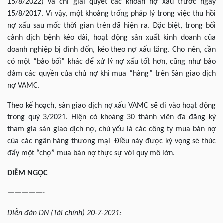
15/8/2022) và chỉ giải quyết các khoản nợ xấu trước ngày
15/8/2017. Vì vậy, một khoảng trống pháp lý trong việc thu hồi
nợ xấu sau mốc thời gian trên đã hiện ra. Đặc biệt, trong bối
cảnh dịch bệnh kéo dài, hoạt động sản xuất kinh doanh của
doanh nghiệp bị đình đốn, kéo theo nợ xấu tăng. Cho nên, cần
có một “bảo bối” khác để xử lý nợ xấu tốt hơn, cũng như bảo
đảm các quyền của chủ nợ khi mua “hàng” trên Sàn giao dịch
nợ VAMC.
Theo kế hoạch, sàn giao dịch nợ xấu VAMC sẽ đi vào hoạt động
trong quý 3/2021. Hiện có khoảng 30 thành viên đã đăng ký
tham gia sàn giao dịch nợ, chủ yếu là các công ty mua bán nợ
của các ngân hàng thương mại. Điều này được kỳ vọng sẽ thúc
đẩy một “chợ” mua bán nợ thực sự với quy mô lớn.
DIỄM NGỌC
—————-
Diễn đàn DN (Tài chính) 20-7-2021: