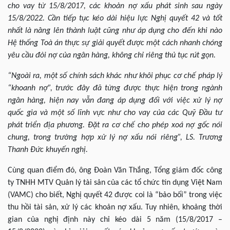
cho vay từ 15/8/2017, các khoản nợ xấu phát sinh sau ngày
15/8/2022. Cần tiếp tục kéo dài hiệu lực Nghị quyết 42 và tốt
nhất là nâng lên thành luật cũng như áp dụng cho đến khi nào
Hệ thống Toà án thực sự giải quyết được một cách nhanh chóng
yêu cầu đòi nợ của ngân hàng, không chỉ riêng thủ tục rút gọn.
“Ngoài ra, một số chính sách khác như khôi phục cơ chế pháp lý
“khoanh nợ”, trước đây đã từng được thực hiện trong ngành
ngân hàng, hiện nay vẫn đang áp dụng đối với việc xử lý nợ
quốc gia và một số lĩnh vực như cho vay của các Quỹ Đầu tư
phát triển địa phương. Đặt ra cơ chế cho phép xoá nợ gốc nói
chung, trong trường hợp xử lý nợ xấu nói riêng
”, LS. Trương
Thanh Đức khuyến nghị.
Cùng quan điểm đó, ông Đoàn Văn Thắng, Tổng giám đốc công
ty TNHH MTV Quản lý tài sản của các tổ chức tín dụng Việt Nam
(VAMC) cho biết, Nghị quyết 42 được coi là “bảo bối” trong việc
thu hồi tài sản, xử lý các khoản nợ xấu. Tuy nhiên, khoảng thời
gian của nghị định này chỉ kéo dài 5 năm (15/8/2017 –