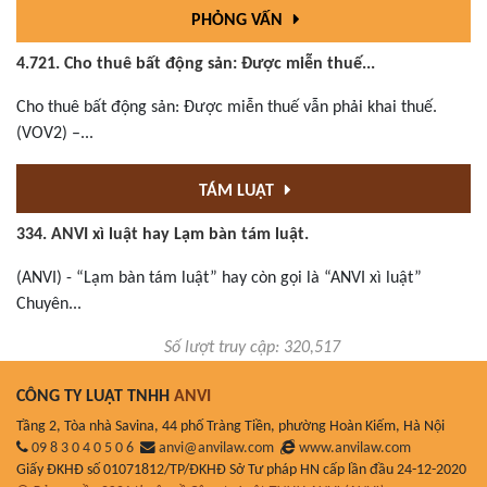
PHỎNG VẤN
4.721. Cho thuê bất động sản: Được miễn thuế...
Cho thuê bất động sản: Được miễn thuế vẫn phải khai thuế.
(VOV2) –...
TÁM LUẬT
334. ANVI xì luật hay Lạm bàn tám luật.
(ANVI) - “Lạm bàn tám luật” hay còn gọi là “ANVI xì luật”
Chuyên...
Số lượt truy cập: 320,517
CÔNG TY LUẬT TNHH
ANVI
Tầng 2, Tòa nhà Savina, 44 phố Tràng Tiền, phường Hoàn Kiếm, Hà Nội
09 8 3 0 4 0 5 0 6
anvi@anvilaw.com
www.anvilaw.com
Giấy ĐKHĐ số 01071812/TP/ĐKHĐ Sở Tư pháp HN cấp lần đầu 24-12-2020