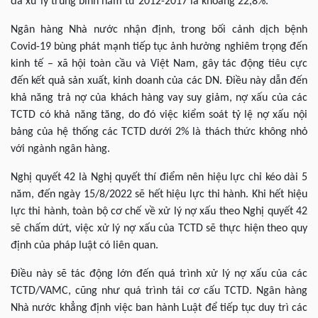
đã xử lý trung bình năm từ 2012-2017 là khoảng 22,8%.
Ngân hàng Nhà nước nhận định, trong bối cảnh dịch bệnh
Covid-19 bùng phát mạnh tiếp tục ảnh hưởng nghiêm trọng đến
kinh tế – xã hội toàn cầu và Việt Nam, gây tác động tiêu cực
đến kết quả sản xuất, kinh doanh của các DN. Điều này dẫn đến
khả năng trả nợ của khách hàng vay suy giảm, nợ xấu của các
TCTD có khả năng tăng, do đó việc kiểm soát tỷ lệ nợ xấu nội
bảng của hệ thống các TCTD dưới 2% là thách thức không nhỏ
với ngành ngân hàng.
Nghị quyết 42 là Nghị quyết thí điểm nên hiệu lực chỉ kéo dài 5
năm, đến ngày 15/8/2022 sẽ hết hiệu lực thi hành. Khi hết hiệu
lực thi hành, toàn bộ cơ chế về xử lý nợ xấu theo Nghị quyết 42
sẽ chấm dứt, việc xử lý nợ xấu của TCTD sẽ thực hiện theo quy
định của pháp luật có liên quan.
Điều này sẽ tác động lớn đến quá trình xử lý nợ xấu của các
TCTD/VAMC, cũng như quá trình tái cơ cấu TCTD. Ngân hàng
Nhà nước khẳng định việc ban hành Luật để tiếp tục duy trì các