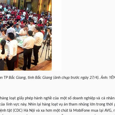
àn TP Bắc Giang, tỉnh Bắc Giang (ảnh chụp trước ngày 27/4). Ảnh: YÊ
 hàng loạt giấy phép hành nghề của một số doanh nghiệp và cá nhân
của lĩnh vực này. Nhìn lại hàng loạt vụ án tham nhũng lớn trong thời 
bệnh tật (CDC) Hà Nội và xa hơn một chút là MobiFone mua lại AVG, 