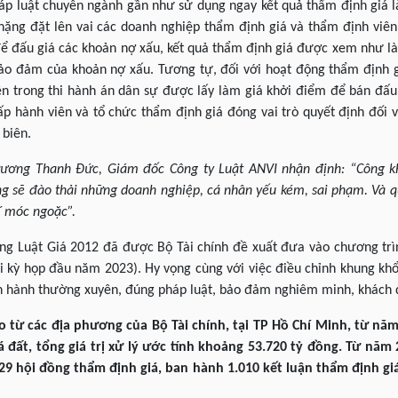
háp luật chuyên ngành gần như sử dụng ngay kết quả thẩm định giá 
nặng đặt lên vai các doanh nghiệp thẩm định giá và thẩm định viên
 đấu giá các khoản nợ xấu, kết quả thẩm định giá được xem như là g
bảo đảm của khoản nợ xấu. Tương tự, đối với hoạt động thẩm định gi
ên trong thi hành án dân sự được lấy làm giá khởi điểm để bán đấu
ấp hành viên và tổ chức thẩm định giá đóng vai trò quyết định đối 
 biên.
Trương Thanh Đức, Giám đốc Công ty Luật ANVI nhận định: “Công kh
ng sẽ đào thải những doanh nghiệp, cá nhân yếu kém, sai phạm. Và q
í móc ngoặc”.
ung Luật Giá 2012 đã được Bộ Tài chính đề xuất đưa vào chương tr
tại kỳ họp đầu năm 2023). Hy vọng cùng với việc điều chỉnh khung khổ
n hành thường xuyên, đúng pháp luật, bảo đảm nghiêm minh, khách 
 từ các địa phương của Bộ Tài chính, tại TP Hồ Chí Minh, từ n
á đất, tổng giá trị xử lý ước tính khoảng 53.720 tỷ đồng. Từ năm
829 hội đồng thẩm định giá, ban hành 1.010 kết luận thẩm định giá,