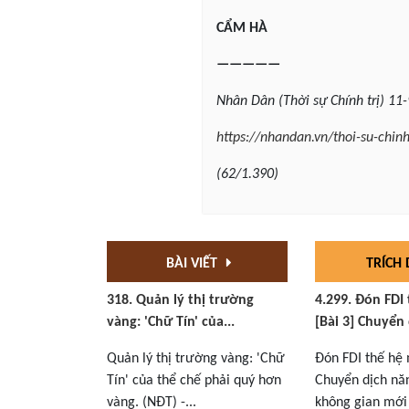
CẨM HÀ
—————
Nhân
Dân (Thời sự Chính trị) 11
https://nhandan.vn/thoi-su-chin
(62/1.390)
BÀI VIẾT
TRÍCH
318. Quản lý thị trường
4.299. Đón FDI
vàng: 'Chữ Tín' của...
[Bài 3] Chuyển 
Quản lý thị trường vàng: 'Chữ
Đón FDI thế hệ 
Tín' của thể chế phải quý hơn
Chuyển dịch nă
vàng. (NĐT) -...
không gian mới 