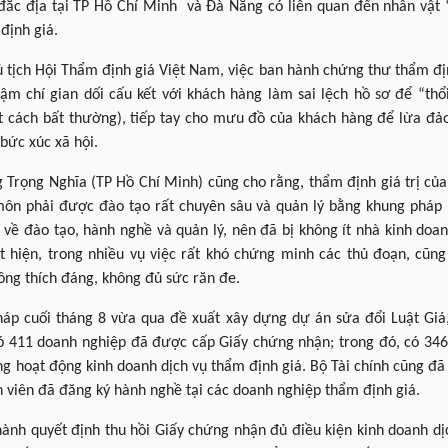
đắc địa tại TP Hồ Chí Minh và Đà Nẵng có liên quan đến nhân vật
định giá.
 tịch Hội Thẩm định giá Việt Nam, việc ban hành chứng thư thẩm địn
 chí gian dối cấu kết với khách hàng làm sai lệch hồ sơ để “thổi 
ột cách bất thường), tiếp tay cho mưu đồ của khách hàng để lừa đả
 bức xúc xã hội.
Trọng Nghĩa (TP Hồ Chí Minh) cũng cho rằng, thẩm định giá trị của
n phải được đào tạo rất chuyên sâu và quản lý bằng khung pháp lý
ề đào tạo, hành nghề và quản lý, nên đã bị không ít nhà kinh do
át hiện, trong nhiều vụ việc rất khó chứng minh các thủ đoạn, c
ông thích đáng, không đủ sức răn đe.
háp cuối tháng 8 vừa qua đề xuất xây dựng dự án sửa đổi Luật Giá, 
 411 doanh nghiệp đã được cấp Giấy chứng nhận; trong đó, có 346 
g hoạt động kinh doanh dịch vụ thẩm định giá. Bộ Tài chính cũng đã
h viên đã đăng ký hành nghề tại các doanh nghiệp thẩm định giá.
ành quyết định thu hồi Giấy chứng nhận đủ điều kiện kinh doanh dị