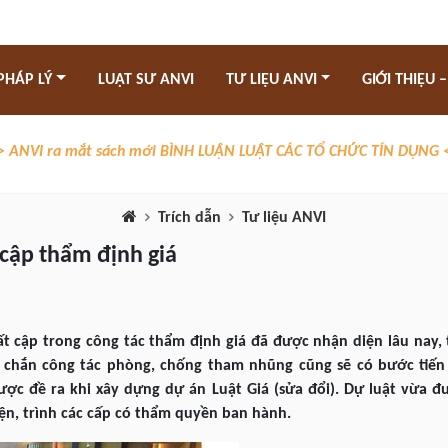
PHÁP LÝ
LUẬT SƯ ANVI
TƯ LIỆU ANVI
GIỚI THIỆU –
> ANVI ra mắt sách mới BÌNH LUẬN LUẬT CÁC TỔ CHỨC TÍN DỤNG 
Trích dẫn
Tư liệu ANVI
 cập thẩm định giá
 cập trong công tác thẩm định giá đã được nhận diện lâu nay, 
 chắn công tác phòng, chống tham nhũng cũng sẽ có bước tiến 
ợc đề ra khi xây dựng dự án Luật Giá (sửa đổi). Dự luật vừa 
ện, trình các cấp có thẩm quyền ban hành.