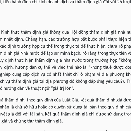
 tiến hành đình chỉ kinh doanh dịch vụ thẩm định giá đối với 26 lượ
i hình thức thẩm định giá thông qua Hội đồng thẩm định giá nhà n
m nhất định. Chẳng hạn, các trường hợp bắt buộc phải thực hiện 
xác định trường hợp cụ thể trong thực tế để thực hiện; chưa rõ ph
m định giá Nhà nước để tạo sự minh bạch, rõ ràng trong thực tiễn 
quy định thực hiện thẩm định giá nhà nước trong trường hợp “khô
uy định, hướng dẫn cụ thể về việc thế nào là “không thuê được do
nghiệp cung cấp dịch vụ có nhất thiết chỉ ở phạm vi địa phương kh
ch vụ thẩm định giá tại địa phương đó không đáp ứng yêu cầu?). T
ó hướng dẫn về thuật ngữ “giá trị lớn”.
quả thẩm định, theo quy định của Luật Giá, kết quả thẩm định giá 
nhân là chủ sở hữu hoặc có quyền sử dụng tài sản theo quy định củ
yệt giá đối với tài sản. Kết quả thẩm định giá chỉ được sử dụng tro
 giá và chứng thư thẩm định giá.