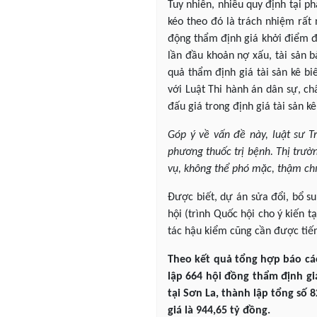
Tuy nhiên, nhiều quy định tại p
kéo theo đó là trách nhiệm rất 
động thẩm định giá khởi điểm để
lần đầu khoản nợ xấu, tài sản 
quả thẩm định giá tài sản kê bi
với Luật Thi hành án dân sự, ch
đấu giá trong định giá tài sản kê
Góp ý về vấn đề này, luật sư 
phương thuốc trị bệnh. Thị trườ
vụ, không thể phó mặc, thậm ch
Được biết, dự án sửa đổi, bổ s
hội (trình Quốc hội cho ý kiến 
tác hậu kiểm cũng cần được tiế
Theo kết quả tổng hợp báo cáo
lập 664 hội đồng thẩm định gi
tại Sơn La, thành lập tổng số 
giá là 944,65 tỷ đồng.