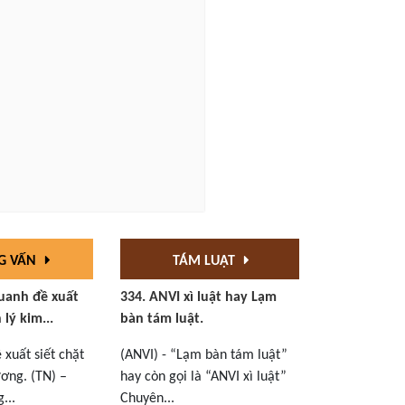
G VẤN
TÁM LUẬT
uanh đề xuất
334. ANVI xì luật hay Lạm
 lý kim...
bàn tám luật.
xuất siết chặt
(ANVI) - “Lạm bàn tám luật”
ơng. (TN) –
hay còn gọi là “ANVI xì luật”
...
Chuyên...