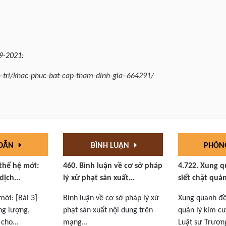
-9-2021:
h-tri/khac-phuc-bat-cap-tham-dinh-gia–664291/
 DẪN
BÌNH LUẬN
PHỎN
 thế hệ mới:
460. Bình luận về cơ sở pháp
4.722. Xung q
dịch...
lý xử phạt sản xuất...
siết chặt quản
mới: [Bài 3]
Bình luận về cơ sở pháp lý xử
Xung quanh đề 
ng lượng,
phạt sản xuất nội dung trên
quản lý kim cư
cho...
mạng...
Luật sư Trương