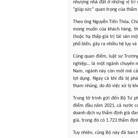
nhượng nhà đất ở những vị trí 
“giúp sức” quan trọng của thẩm 
Theo ông Nguyễn Tiến Thỏa, Chủ
mong muốn của khách hàng, thậm
(hoặc hạ thấp giá trị tài sản m
phổ biến, gây ra nhiều hệ lụy và
Cùng quan điểm, luật sư Trương 
nghiệp… là một ngành chuyên mô
Nam, ngành này còn mới mẻ cả v
lợi dụng. Ngay cả khi đã bị ph
tham nhũng, do đó việc xử lý kh
Trong tờ trình gửi đến Bộ Tư p
điểm đầu năm 2021, cả nước có
doanh dịch vụ thẩm định giá đan
giá, trong đó có 1.723 thẩm địn
Tuy nhiên, cũng Bộ này đã ban h