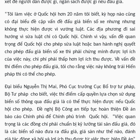
xét để người dân được gì, ngân sách được gì nếu đấu giá.
“Tôi làm việc ở Quốc hội hơn 20 năm tôi biết, kỳ họp nào cũng
có đại biểu đề cập vấn đề đấu giá biển số xe nhưng nhưng
không thực hiện được vì vướng luật. Các địa phương đi sai
hướng vì sửa luật chỉ có Quốc hội. Chính vì vậy, vấn đề quan
trọng để Quốc hội cho phép sửa luật hoặc ban hành nghị quyết
cho phép đấu giá biển số xe thì phải chứng minh được lợi ích
của việc này, chi phí phải thấp hơn lợi ích thu được. Về vấn đề
thí điểm cho phép đấu giá, tôi cho rằng việc này không trái Hiến
pháp thì có thể cho phép.
Đại biểu Nguyễn Thị Mai, Phó Cục trưởng Cục Bổ trợ tư pháp,
Bộ Tư pháp
cho biết, việc thí điểm cấp quyền lựa chọn sử dụng
biển số thông qua đấu giá là có thể thực hiện được nếu Quốc
hội cho phép. Đề nghị Bộ Công an tiếp tục hoàn thiện Đề án
báo cáo Chính phủ để Chính phủ trình Quốc hội. “Việc quan
trọng là các đồng chí phải chuẩn bị kỹ lưỡng tài sản đấu giá, đó
là các biển số nào đưa ra đấu giá, giá sàn như thế nào, đánh
giá tác động xã hội và lợi ích thu được từ việc thực hiện Đề án”