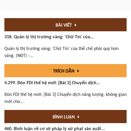
BÀI VIẾT
318. Quản lý thị trường vàng: 'Chữ Tín' của...
Quản lý thị trường vàng: 'Chữ Tín' của thể chế phải quý hơn
vàng. (NĐT) -...
TRÍCH DẪN
4.299. Đón FDI thế hệ mới: [Bài 3] Chuyển dịch...
Đón FDI thế hệ mới: [Bài 3] Chuyển dịch năng lượng, không gian
mới cho...
BÌNH LUẬN
460. Bình luận về cơ sở pháp lý xử phạt sản xuất...