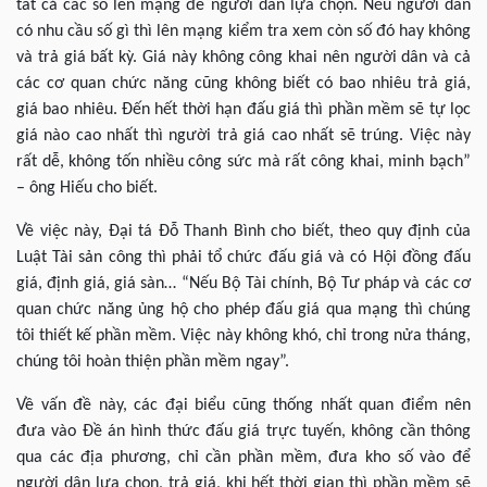
tất cả các số lên mạng để người dân lựa chọn. Nếu người dân
có nhu cầu số gì thì lên mạng kiểm tra xem còn số đó hay không
và trả giá bất kỳ. Giá này không công khai nên người dân và cả
các cơ quan chức năng cũng không biết có bao nhiêu trả giá,
giá bao nhiêu. Đến hết thời hạn đấu giá thì phần mềm sẽ tự lọc
giá nào cao nhất thì người trả giá cao nhất sẽ trúng. Việc này
rất dễ, không tốn nhiều công sức mà rất công khai, minh bạch”
– ông Hiếu cho biết.
Về việc này, Đại tá Đỗ Thanh Bình cho biết, theo quy định của
Luật Tài sản công thì phải tổ chức đấu giá và có Hội đồng đấu
giá, định giá, giá sàn… “Nếu Bộ Tài chính, Bộ Tư pháp và các cơ
quan chức năng ủng hộ cho phép đấu giá qua mạng thì chúng
tôi thiết kế phần mềm. Việc này không khó, chỉ trong nửa tháng,
chúng tôi hoàn thiện phần mềm ngay”.
Về vấn đề này, các đại biểu cũng thống nhất quan điểm nên
đưa vào Đề án hình thức đấu giá trực tuyến, không cần thông
qua các địa phương, chỉ cần phần mềm, đưa kho số vào để
người dân lựa chọn, trả giá, khi hết thời gian thì phần mềm sẽ