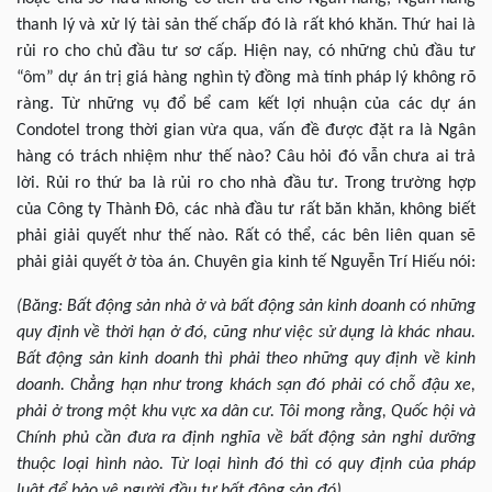
thanh lý và xử lý tài sản thế chấp đó là rất khó khăn. Thứ hai là
rủi ro cho chủ đầu tư sơ cấp. Hiện nay, có những chủ đầu tư
“ôm” dự án trị giá hàng nghìn tỷ đồng mà tính pháp lý không rõ
ràng. Từ những vụ đổ bể cam kết lợi nhuận của các dự án
Condotel trong thời gian vừa qua, vấn đề được đặt ra là Ngân
hàng có trách nhiệm như thế nào? Câu hỏi đó vẫn chưa ai trả
lời. Rủi ro thứ ba là rủi ro cho nhà đầu tư. Trong trường hợp
của Công ty Thành Đô, các nhà đầu tư rất băn khăn, không biết
phải giải quyết như thế nào. Rất có thể, các bên liên quan sẽ
phải giải quyết ở tòa án. Chuyên gia kinh tế Nguyễn Trí Hiếu nói:
(Băng: Bất động sản nhà ở và bất động sản kinh doanh có những
quy định về thời hạn ở đó, cũng như việc sử dụng là khác nhau.
Bất động sản kinh doanh thì phải theo những quy định về kinh
doanh. Chẳng hạn như trong khách sạn đó phải có chỗ đậu xe,
phải ở trong một khu vực xa dân cư. Tôi mong rằng, Quốc hội và
Chính phủ cần đưa ra định nghĩa về bất động sản nghỉ dưỡng
thuộc loại hình nào. Từ loại hình đó thì có quy định của pháp
luật để bảo vệ người đầu tư bất động sản đó).