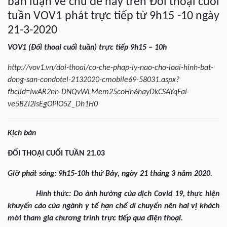
bàn luận về chủ để này trên Đối thoại cuối
tuần VOV1 phát trực tiếp từ 9h15 -10 ngày
21-3-2020
VOV1 (Đối thoại cuối tuần) trực tiếp 9h15 – 10h
http://vov1.vn/doi-thoai/co-che-phap-ly-nao-cho-loai-hinh-bat-
dong-san-condotel-2132020-cmobile69-58031.aspx?
fbclid=IwAR2nh-DNQvWLMem25coHh6hayDkCSAYqFai-
ve5BZI2isEgOPIO5Z_Dh1H0
Kịch bản
ĐỐI THOẠI CUỐI TUẦN 21.03
Giờ phát sóng: 9h15-10h thứ Bảy, ngày 21 tháng 3 năm 2020.
Hình thức: Do ảnh hưởng của dịch Covid 19, thực hiện
khuyến cáo của ngành y tế hạn chế di chuyển nên hai vị khách
mời tham gia chương trình trực tiếp qua điện thoại.