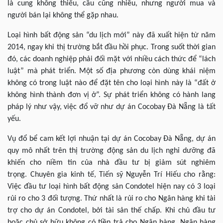
là cung không thiếu, cầu cũng nhiều, nhưng người mua và
người bán lại không thể gặp nhau.
Loại hình bất động sản “du lịch mới” này đã xuất hiện từ năm
2014, ngay khi thị trường bắt đầu hồi phục. Trong suốt thời gian
đó, các doanh nghiệp phải đối mặt với nhiều cách thức để “lách
luật” mà phát triển. Một số địa phương còn dùng khái niệm
không có trong luật nào để đặt tên cho loại hình này là “đất ở
không hình thành đơn vị ở”. Sự phát triển không có hành lang
pháp lý như vậy, việc đổ vỡ như dự án Cocobay Đà Nẵng là tất
yếu.
Vụ đổ bể cam kết lợi nhuận tại dự án Cocobay Đà Nẵng, dự án
quy mô nhất trên thị trường động sản du lịch nghỉ dưỡng đã
khiến cho niềm tin của nhà đầu tư bị giảm sút nghiêm
trọng.
Chuyên gia kinh tế, Tiến sỹ Nguyễn Trí Hiếu cho rằng:
Việc đầu tư loại hình bất động sản Condotel hiện nay có 3 loại
rủi ro cho 3 đối tượng. Thứ nhất là rủi ro cho Ngân hàng khi tài
trợ cho dự án Condotel, bởi tài sản thế chấp. Khi chủ đầu tư
hoặc chủ sở hữu không có tiền trả cho Ngân hàng, Ngân hàng