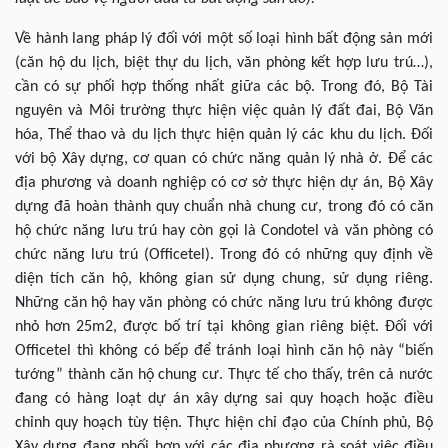
Về hành lang pháp lý đối với một số loại hình bất động sản mới
(căn hộ du lịch, biệt thự du lịch, văn phòng kết hợp lưu trú…),
cần có sự phối hợp thống nhất giữa các bộ. Trong đó, Bộ Tài
nguyên và Môi trường thực hiện việc quản lý đất đai, Bộ Văn
hóa, Thể thao và du lịch thực hiện quản lý các khu du lịch. Đối
với bộ Xây dựng, cơ quan có chức năng quản lý nhà ở. Để các
địa phương và doanh nghiệp có cơ sở thực hiện dự án, Bộ Xây
dựng đã hoàn thành quy chuẩn nhà chung cư, trong đó có căn
hộ chức năng lưu trú hay còn gọi là Condotel và văn phòng có
chức năng lưu trú (Officetel). Trong đó có những quy định về
diện tích căn hộ, không gian sử dụng chung, sử dụng riêng.
Những căn hộ hay văn phòng có chức năng lưu trú không được
nhỏ hơn 25m2, được bố trí tại không gian riêng biệt. Đối với
Officetel thì không có bếp để tránh loại hình căn hộ này “biến
tướng” thành căn hộ chung cư. Thực tế cho thấy, trên cả nước
đang có hàng loạt dự án xây dựng sai quy hoạch hoặc điều
chỉnh quy hoạch tùy tiện. Thực hiện chỉ đạo của Chính phủ, Bộ
Xây dựng đang phối hợp với các địa phương rà soát việc điều