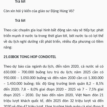
Trả lời
Còn xin hỏi ý kiến của giáo sư Đặng Hùng Võ?
Trả lời
Theo các chuyên gia loại hình bất động sản này sẽ tiếp tục phát
triển mạnh ở nước ta trong thời gian tới, bởi nước ta có lợi thế
về du lịch nghỉ dưỡng rất phát triển, nhiều địa phương có tiềm
năng:
21.03BOX TONG HOP CONDOTEL
Theo dự báo của ngành du lịch, đến năm 2020, cả nước sẽ có
650.000 – 700.000 buồng lưu trú du lịch; năm 2025 cần có
950.000 – 1.050.000 buồng và đến năm 2030 cần có 1.300.000
– 1.450.000 buồng; tốc độ tăng trưởng bình quân 8,2 – 8,5%
đến 2020; 7,8 – 8,0% giai đoạn 2020 – 2025 và 7 – 7,5% giai
đoạn 2025 – 2030. Dự báo đến năm 2020, Việt Nam đón 21
triệu lượt khách quốc tế, đến 2025 đón 32 triệu lượt và đến
2030 sẽ đón 47 triệu lượt, tăng trưởng bình quân cả giai đoạn 9