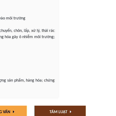
 vào môi trường
chuyển, chôn, lấp, xử lý, thải rác
hàng hóa gây ô nhiễm môi trường;
lượng sản phẩm, hàng hóa; chứng
G VẤN
TÁM LUẬT