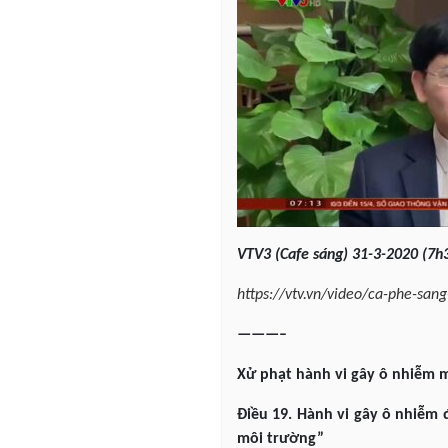
VTV3
(Cafe sáng) 31-3-2020 (7h3
https://vtv.vn/video/ca-phe-sa
———–
Xử phạt hành vi gây ô nhiễm 
Điều 19. Hành vi gây ô nhiễm 
môi trường”