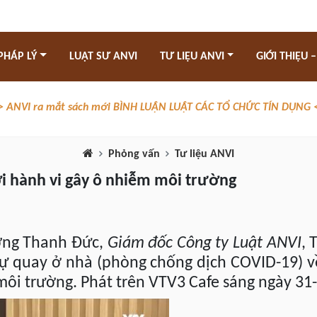
PHÁP LÝ
LUẬT SƯ ANVI
TƯ LIỆU ANVI
GIỚI THIỆU –
> ANVI ra mắt sách mới BÌNH LUẬN LUẬT CÁC TỔ CHỨC TÍN DỤNG 
Phỏng vấn
Tư liệu ANVI
ới hành vi gây ô nhiễm môi trường
ương Thanh Đức,
Giám đốc Công ty Luật ANVI
, 
ự quay ở nhà (phòng chống dịch COVID-19) về
môi trường. Phát trên VTV3 Cafe sáng ngày 31