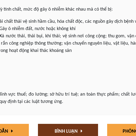
uỳ tính chất, mức độ gây ô nhiễm khác nhau mà có thể bị:
hải chất thải vệ sinh hầm cầu, hóa chất độc, các nguồn gây dịch bệnh
 Gây ô nhiễm đất, nước hoặc không khí
Xả nước thải, thải bụi, khí thải; vệ sinh nơi công cộng; thu gom, vận 
ải rắn công nghiệp thông thường; vận chuyển nguyên liệu, vật liệu, 
rong hoạt động khai thác khoáng sản
 lĩnh vực thuế; đo lường; sở hữu trí tuệ; an toàn thực phẩm; chất 
quy định tại các luật tương ứng.
 DẪN
BÌNH LUẬN
PHỎN