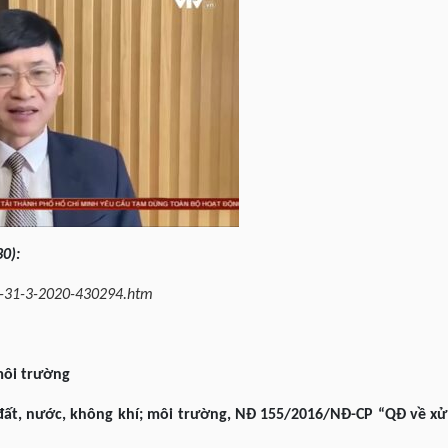
0):
ng-31-3-2020-430294.htm
môi trường
đất, nước, không khí; môi trường
, NĐ 155/2016/NĐ-CP “QĐ về xử 