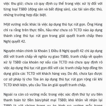
việc thu giữ; chưa có quy định cụ thể trong việc xử lý đối với
từng loại TSBĐ (động sản và bất động sản), các tài sản đặc thù,
những trường hợp đặc biệt.
Một vướng mắc khác là việc áp dụng thủ tục rút gọn. Ông Hùng
chỉ ra rằng trên thực tiễn, hầu như chưa có TCTD nào áp dụng
thành công thủ tục rút gọn trong giải quyết tranh chấp theo
Nghị quyết 42.
Nguyên nhân chính là Khoản 1 Điều 8 Nghị quyết 42 chỉ áp dụng
đối với tranh chấp về nghĩa vụ giao TSBĐ, tranh chấp về quyền
xử lý TSBĐ của khoản nợ xấu của TCTD mà chưa quy định rõ
việc áp dụng thủ tục rút gọn đối với các tranh chấp hợp đồng tín
dụng giữa các TCTD với khách hàng vay. Do đó, chưa tạo được
cơ sở pháp lý cho Tòa án áp dụng thủ tục rút gọn rộng rãi khi
TCTD khởi kiện, yêu cầu Tòa án giải quyết tranh chấp.
Ngoài ra còn có vướng mắc trong việc xác định thứ tự ưu tiên
thanh toán từ tiền bán/phát mại TSBĐ; khó khăn về nhận lại
TSBĐ là vật chứng trong vụ án hình sự; vướng mắc trong