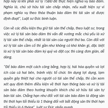
hợp này là khi phải xử lý TSBĐ để thực hiện nghĩa vụ bảo đảm.
Nghĩa là, chủ sở hữu tài sản chấp nhận, nếu xuất hiện sự vi
phạm nghĩa vụ theo thỏa thuận bảo đảm thì tài sản sẽ được
định đoạt”, Luật sư Đức bình luận.
Còn về các điều kiện thu giữ tài sản thế chấp, theo luật sư, trong
việc xử lý tài sản bảo đảm thì vấn đề vướng mắc chủ yếu là xử
lý tài sản thế chấp, nhất là tài sản của người thứ ba. Còn đối với
xử lý tài sản cầm cố thì gần như không có khó khăn gì, đặc biệt
là xử lý tài sản bảo đảm ký quỹ và đặt cọc thì càng đơn giản, dễ
dàng.
“Để bảo đảm một cách công bằng, hợp lý, hài hòa quyền và lợi
ích của cả hai bên, tránh việc tổ chức tín dụng lợi dụng, lạm
quyền gây thiệt hại cho người có tài sản thế chấp, thì cần xem
xét quy định thêm điều kiện về thời hạn thông báo và xử lý tài
sản bảo đảm theo hướng khuyến khích chủ sở hữu tài sản tự
bán tài sản. Chẳng hạn như đối với tài sản bảo đảm là động sản
thì thời hạn tối thiểu là 1 tháng đối với bất động sản thì thời hạn
tối thiểu là 6 tháng”, luật sư Đức nhấn mạnh.