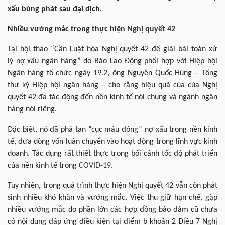
xấu bùng phát sau đại dịch.
Nhiều vướng mắc trong thực hiện
Nghị quyết 42
Tại hội thảo “Cần Luật hóa Nghị quyết 42 để giải bài toán xử
lý
nợ xấu
ngân hàng” do Báo Lao Động phối hợp với Hiệp hội
Ngân hàng tổ chức ngày 19.2, ông Nguyễn Quốc Hùng – Tổng
thư ký Hiệp hội ngân hàng – cho rằng hiệu quả của của Nghị
quyết 42 đã tác động đến nền kinh tế nói chung và ngành ngân
hàng nói riêng.
Đặc biệt, nó đã phá tan “cục máu đông” nợ xấu trong nền kinh
tế, đưa dòng vốn luân chuyển vào hoạt động trong lĩnh vực kinh
doanh. Tác dụng rất thiết thực trong bối cảnh tốc độ phát triển
của nền kinh tế trong
COVID-19
.
Tuy nhiên, trong quá trình thực hiện Nghị quyết 42 vẫn còn phát
sinh nhiều khó khăn và vướng mắc. Việc thu giữ hạn chế, gặp
nhiều vướng mắc do phần lớn các hợp đồng bảo đảm cũ chưa
có nội dung đáp ứng điều kiện tại điểm b khoản 2 Điều 7 Nghị