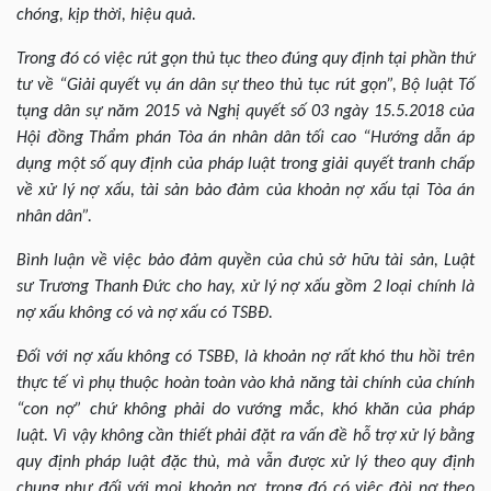
chóng, kịp thời, hiệu quả.
Trong đó có việc rút gọn thủ tục theo đúng quy định tại phần thứ
tư về “Giải quyết vụ án dân sự theo thủ tục rút gọn”, Bộ luật Tố
tụng dân sự năm 2015 và Nghị quyết số 03 ngày 15.5.2018 của
Hội đồng Thẩm phán Tòa án nhân dân tối cao “Hướng dẫn áp
dụng một số quy định của pháp luật trong giải quyết tranh chấp
về xử lý nợ xấu, tài sản bảo đảm của khoản nợ xấu tại Tòa án
nhân dân”.
Bình luận về việc bảo đảm quyền của chủ sở hữu tài sản, Luật
sư Trương Thanh Đức cho hay, xử lý nợ xấu gồm 2 loại chính là
nợ xấu không có và nợ xấu có TSBĐ.
Đối với nợ xấu không có TSBĐ, là khoản nợ rất khó thu hồi trên
thực tế vì phụ thuộc hoàn toàn vào khả năng tài chính của chính
“con nợ” chứ không phải do vướng mắc, khó khăn của pháp
luật. Vì vậy không cần thiết phải đặt ra vấn đề hỗ trợ xử lý bằng
quy định pháp luật đặc thù, mà vẫn được xử lý theo quy định
chung như đối với mọi khoản nợ, trong đó có việc đòi nợ theo