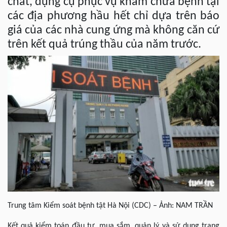
chất, dụng cụ phục vụ khám chữa bệnh tại
các địa phương hầu hết chỉ dựa trên báo
giá của các nhà cung ứng mà không căn cứ
trên kết quả trúng thầu của năm trước.
Trung tâm Kiểm soát bệnh tật Hà Nội (CDC) – Ảnh: NAM TRẦN
Kết quả kiểm toán đầu tư, mua sắm, quản lý và sử dụng trang