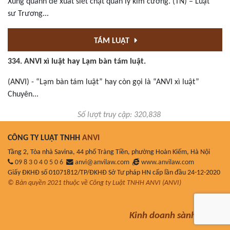
Xung quanh đề xuất siết chặt quản lý kim cương. (TN) – Luật
sư Trương...
TÁM LUẬT
334. ANVI xì luật hay Lạm bàn tám luật.
(ANVI) - “Lạm bàn tám luật” hay còn gọi là “ANVI xì luật”
Chuyên...
Số lượt truy cập: 320,838
CÔNG TY LUẬT TNHH
ANVI
Tầng 2, Tòa nhà Savina, 44 phố Tràng Tiền, phường Hoàn Kiếm, Hà Nội
09 8 3 0 4 0 5 0 6
anvi@anvilaw.com
www.anvilaw.com
Giấy ĐKHĐ số 01071812/TP/ĐKHĐ Sở Tư pháp HN cấp lần đầu 24-12-2020
© Bản quyền 2021 thuộc về Công ty Luật TNHH ANVI (ANVI)
Kinh doanh sành luật!