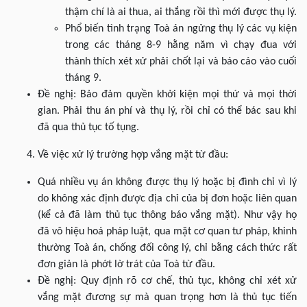
thậm chí là ai thua, ai thắng rồi thì mới được thụ lý.
Phổ biến tình trạng Toà án ngửng thụ lý các vụ kiện
trong các tháng 8-9 hằng năm vì chạy đua với
thành thích xét xử phải chốt lại và báo cáo vào cuối
tháng 9.
Đề nghị: Bảo đảm quyền khởi kiện mọi thứ và mọi thời
gian. Phải thu án phí và thụ lý, rồi chỉ có thể bác sau khi
đã qua thủ tục tố tụng.
Về việc xử lý trường hợp vắng mặt từ đầu:
Quá nhiều vụ án không được thụ lý hoặc bị đình chỉ vì lý
do không xác định được địa chỉ của bị đơn hoặc liên quan
(kể cả đã làm thủ tục thông báo vắng mặt). Như vậy họ
đã vô hiệu hoá pháp luật, qua mặt cơ quan tư pháp, khinh
thường Toà án, chống đối công lý, chỉ bằng cách thức rất
đơn giản là phớt lờ trát của Toà từ đầu.
Đề nghị: Quy định rõ cơ chế, thủ tục, không chỉ xét xử
vắng mặt đương sự mà quan trọng hơn là thủ tục tiến