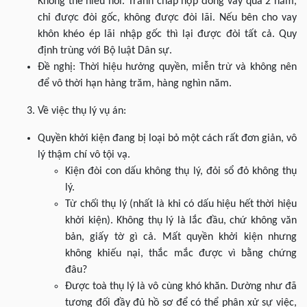
Không thể hiểu nổi. Tranh chấp hợp đồng vay quá 2 năm,
chỉ được đòi gốc, không được đòi lãi. Nếu bên cho vay
khôn khéo ép lãi nhập gốc thì lại được đòi tất cả. Quy
định trùng với Bộ luật Dân sự.
Đề nghị: Thời hiệu hưởng quyền, miễn trừ và không nên
để vô thời hạn hàng trăm, hàng nghìn năm.
Về việc thụ lý vụ án:
Quyền khởi kiện đang bị loại bỏ một cách rất đơn giản, vô
lý thậm chí vô tội vạ.
Kiện đòi con dấu không thụ lý, đỏi sổ đỏ không thụ
lý.
Từ chối thụ lý (nhất là khi có dấu hiệu hết thời hiệu
khởi kiện). Không thụ lý là lắc đầu, chứ không văn
bản, giấy tờ gì cả. Mất quyền khởi kiện nhưng
không khiếu nại, thắc mắc được vì bằng chứng
đâu?
Được toà thụ lý là vô cùng khó khăn. Dường như đã
tương đối đầy đủ hồ sơ để có thể phân xử sự việc,