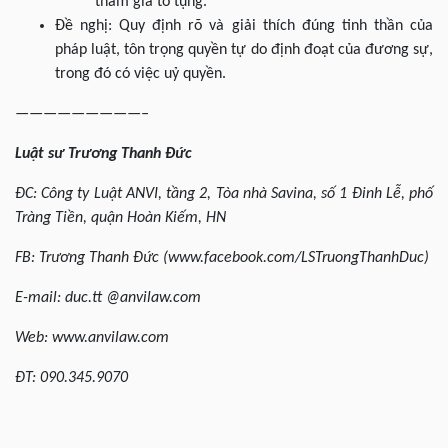
tham gia tố tụng.
Đề nghị: Quy định rõ và giải thích đúng tinh thần của
pháp luật, tôn trọng quyền tự do định đoạt của đương sự,
trong đó có việc uỷ quyền.
—————————–
Luật sư Trương Thanh Đức
ĐC:
Công ty Luật
ANVI, tầng 2, Tòa nhà Savina, số 1 Đinh Lễ, phố
Tràng Tiền, quận Hoàn Kiếm,
HN
FB: Trương Thanh Đức (www.facebook.com/LSTruongThanhDuc)
E-mail: duc.tt @anvilaw.com
Web: www.anvilaw.com
ĐT: 090.345.9070