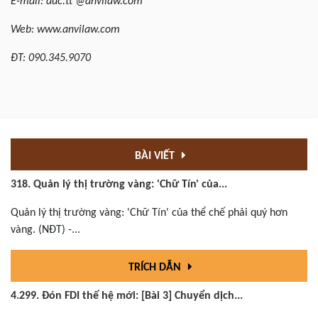
E-mail: duc.tt @anvilaw.com
Web: www.anvilaw.com
ĐT: 090.345.9070
BÀI VIẾT
318. Quản lý thị trường vàng: 'Chữ Tín' của...
Quản lý thị trường vàng: 'Chữ Tín' của thể chế phải quý hơn
vàng. (NĐT) -...
TRÍCH DẪN
4.299. Đón FDI thế hệ mới: [Bài 3] Chuyển dịch...