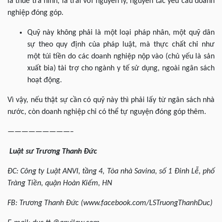
là thuế trá hình, là trái với nguyên lý, nguyên tắc yêu cầu doanh
nghiệp đóng góp.
Quỹ này không phải là một loại pháp nhân, một quỹ dân
sự theo quy định của pháp luật, mà thực chất chỉ như
một túi tiền do các doanh nghiệp nộp vào (chủ yếu là sản
xuất bia) tài trợ cho ngành y tế sử dụng, ngoài ngân sách
hoạt động.
Vì vậy, nếu thật sự cần có quỹ này thì phải lấy từ ngân sách nhà
nước, còn doanh nghiệp chỉ có thể tự nguyện đóng góp thêm.
—————————–
Luật sư Trương Thanh Đức
ĐC:
Công ty Luật
ANVI, tầng 4, Tòa nhà Savina, số 1 Đinh Lễ, phố
Tràng Tiền, quận Hoàn Kiếm,
HN
FB: Trương Thanh Đức (www.facebook.com/LSTruongThanhDuc)