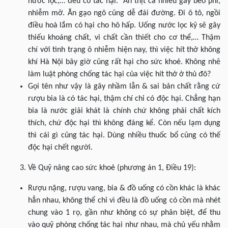
nước lọc,… đều có tác hại. Ăn thịt cá nhiều gây béo phì,
nhiễm mỡ. Ăn gạo ngô cũng dễ đái đường. Đi ô tô, ngồi
điều hoà lắm có hại cho hô hấp. Uống nước lọc kỹ sẽ gây
thiếu khoáng chất, vi chất cần thiết cho cơ thể,… Thậm
chí với tình trạng ô nhiễm hiện nay, thì việc hít thở không
khí Hà Nội bây giờ cũng rất hại cho sức khoẻ. Không nhẽ
làm luật phòng chống tác hại của việc hít thở ở thủ đô?
Gọi tên như vậy là gây nhầm lẫn & sai bản chất rằng cứ
rượu bia là có tác hại, thậm chí chỉ có độc hại. Chẳng hạn
bia là nước giải khát là chính chứ không phải chất kích
thích, chứ độc hại thì không đáng kể. Còn nếu lạm dụng
thì cái gì cũng tác hại. Dùng nhiều thuốc bổ cũng có thế
độc hại chết người.
Về Quỹ nâng cao sức khoẻ (phương án 1, Điều 19):
Rượu nặng, rượu vang, bia & đồ uống có cồn khác là khác
hẳn nhau, không thể chỉ vì đều là đồ uống có cồn mà nhét
chung vào 1 rọ, gần như không có sự phân biệt, để thu
vào quỹ phòng chống tác hại như nhau, mà chủ yếu nhằm