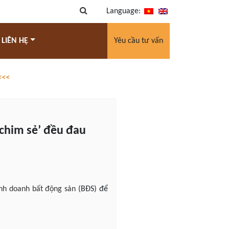
Language:
 LIÊN HỆ
Yêu cầu tư vấn
<<<
‘chim sẻ’ đều đau
nh doanh bất động sản
(BĐS) để