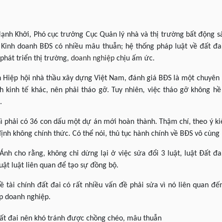
h Khởi, Phó cục trưởng Cục Quản lý nhà và thị trường bất động s
ật Kinh doanh BĐS có nhiều mâu thuẫn; hệ thống pháp luật về đất đa
phát triển thị trường,
doanh nghiệp
chịu ấm ức.
 Hiệp hội nhà thầu xây dựng Việt Nam, đánh giá BĐS
là một chuyên
h kinh tế khác, nên phải tháo gỡ. Tuy nhiên, việc tháo gỡ không hề
.
hì phải có 36 con dấu một dự án mới hoàn thành. Thậm chí, theo ý kiế
ịnh không chính thức. Có thể nói, thủ tục hành chính về BĐS vô cùn
Ánh cho rằng, không chỉ dừng lại ở việc sửa đổi 3 luật, luật Đất đa
uật luật liên quan để tạo sự đồng bộ.
về tài chính đất đai có rất nhiều vấn đề phải sửa vì nó liên quan đ
p doanh nghiệp.
đất đai nên khó tránh được chồng chéo, mâu thuẫn