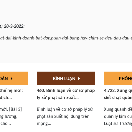
h) 28-3-2022:
-dat-dai-kinh-doanh-bat-dong-san-dai-bang-hay-chim-se-deu-dau-dau
 DẪN
BÌNH LUẬN
PHỎN
 thế hệ mới:
460. Bình luận về cơ sở pháp
4.722. Xung q
dịch...
lý xử phạt sản xuất...
siết chặt quản
mới: [Bài 3]
Bình luận về cơ sở pháp lý xử
Xung quanh đề 
ng lượng,
phạt sản xuất nội dung trên
quản lý kim cư
cho...
mạng...
Luật sư Trương