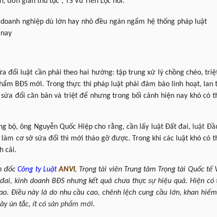
ch
, đơn giản thủ tục”, TS Vũ Tiến Lộc nói.
, doanh nghiệp dù lớn hay nhỏ đều ngán ngẩm hệ thống pháp luật
 nay
ửa đổi luật cần phải theo hai hướng: tập trung xử lý chồng chéo, tri
hẩm BĐS mới. Trong thực thi pháp luật phải đảm bảo linh hoạt, lan 
 sửa đổi căn bản và triệt để nhưng trong bối cảnh hiện nay khó có 
ng bộ, ông Nguyễn Quốc Hiệp cho rằng, cần lấy luật Đất đai,
luật Đầ
 làm cơ sở sửa đổi thì mới tháo gỡ được. Trong khi các luật khó có t
 cãi.
m đốc
Công ty Luật
ANVI
, Trọng tài viên Trung tâm Trọng tài Quốc tế
 đai, kinh doanh BĐS nhưng kết quả chưa thực sự hiệu quả. Hiện có t
o. Điều này là do nhu cầu cao, chênh lệch cung cầu lớn, khan hiế
ây ùn tắc, ít có
sản phẩm mới
.