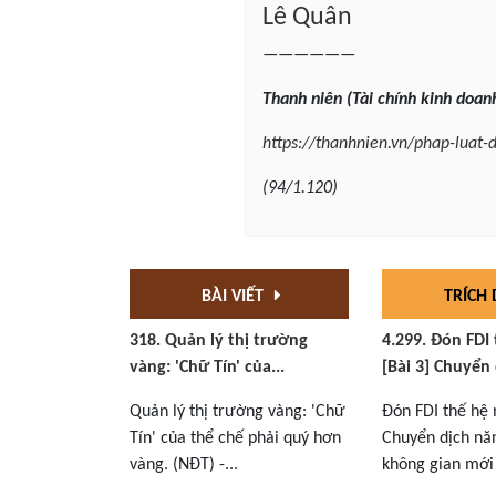
Lê Quân
——————
Thanh
niên (Tài chính kinh doan
https://thanhnien.vn/phap-luat
(94/1.120)
BÀI VIẾT
TRÍCH
318. Quản lý thị trường
4.299. Đón FDI
vàng: 'Chữ Tín' của...
[Bài 3] Chuyển 
Quản lý thị trường vàng: 'Chữ
Đón FDI thế hệ 
Tín' của thể chế phải quý hơn
Chuyển dịch nă
vàng. (NĐT) -...
không gian mới 