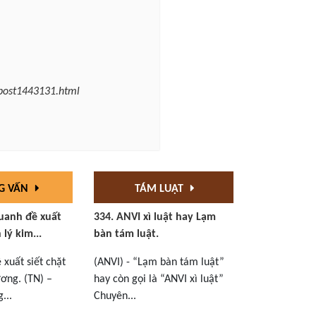
-post1443131.html
G VẤN
TÁM LUẬT
uanh đề xuất
334. ANVI xì luật hay Lạm
 lý kim...
bàn tám luật.
xuất siết chặt
(ANVI) - “Lạm bàn tám luật”
ơng. (TN) –
hay còn gọi là “ANVI xì luật”
...
Chuyên...