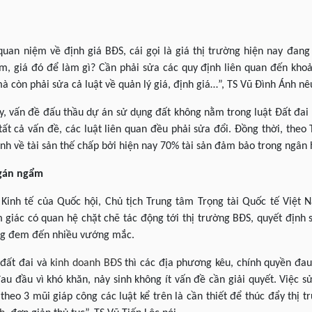
quan niệm về định giá BĐS, cái gọi là giá thị trường hiện nay đan
ệm, giá đó để làm gì? Cần phải sửa các quy định liên quan đến kho
mà còn phải sửa cả luật về quản lý giá, định giá…”, TS Vũ Đình Ánh n
y, vấn đề đấu thầu dự án sử dụng đất không nằm trong luật Đất đai
 tất cả vấn đề, các luật liên quan đều phải sửa đổi. Đồng thời, theo
định về tài sản thế chấp bởi hiện nay 70% tài sản đảm bảo trong ngân
ngán ngẩm
Kinh tế của Quốc hội, Chủ tịch Trung tâm Trọng tài Quốc tế Việt N
giác có quan hệ chặt chẽ tác động tới thị trường BĐS, quyết định 
ũng đem đến nhiều vướng mắc.
 đất đai và
kinh doanh BĐS
thì các địa phương kêu, chính quyền đa
u đầu vì khó khăn, nảy sinh không ít vấn đề cần giải quyết. Việc s
theo 3 mũi giáp công các luật kể trên là cần thiết để thúc đẩy thị 