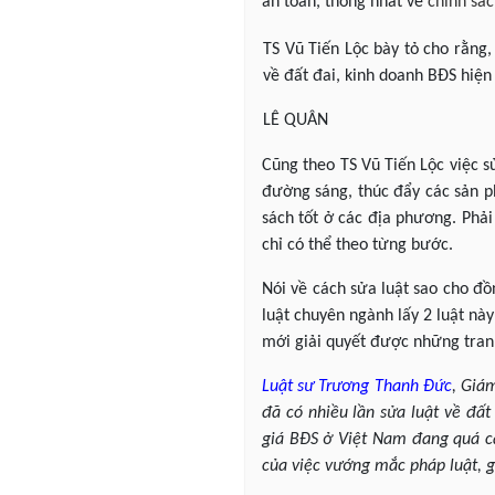
an toàn, thống nhất về
chính sá
TS Vũ Tiến Lộc bày tỏ cho rằng
về đất đai, kinh doanh BĐS hiện
LÊ QUÂN
Cũng theo TS Vũ Tiến Lộc việc s
đường sáng, thúc đẩy các sản p
sách tốt ở các địa phương. Phải
chỉ có thể theo từng bước.
Nói về cách sửa luật sao cho đồ
luật chuyên ngành lấy 2 luật này
mới giải quyết được những tranh
Luật sư
Trương Thanh Đức
, Giá
đã có nhiều lần sửa luật về đất
giá BĐS ở Việt Nam đang quá ca
của việc vướng mắc pháp luật, g