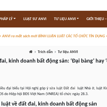
PHÁP LÝ
LUẬT SƯ ANVI
TƯ LIỆU ANVI
GIỚI THIỆU –
> ANVI ra mắt sách mới BÌNH LUẬN LUẬT CÁC TỔ CHỨC TÍN DỤNG 
Trích dẫn
Tư liệu ANVI
đai, kinh doanh bất động sản: ‘Đại bàng’ hay 
iều đại biểu tại Hội nghị góp ý
sửa luật Đất đai
luật Nhà ở, luật
Ki
BĐS do Hiệp hội BĐS Việt Nam (VNREA) tổ chức ngày 28.3.
luật về đất đai, kinh doanh bất động sản