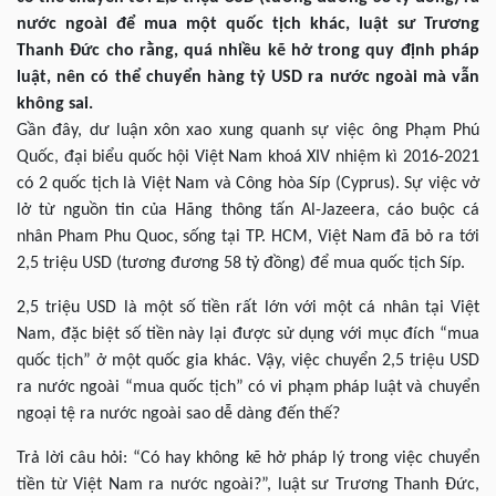
nước ngoài để mua một quốc tịch khác, luật sư Trương
Thanh Đức cho rằng, quá nhiều kẽ hở trong quy định pháp
luật, nên có thể chuyển hàng tỷ USD ra nước ngoài mà vẫn
không sai.
Gần đây, dư luận xôn xao xung quanh sự việc ông Phạm Phú
Quốc, đại biểu quốc hội Việt Nam khoá XIV nhiệm kì 2016-2021
có 2 quốc tịch là Việt Nam và Công hòa Síp (Cyprus). Sự việc vở
lở từ nguồn tin của Hãng thông tấn Al-Jazeera, cáo buộc cá
nhân Pham Phu Quoc, sống tại TP. HCM, Việt Nam đã bỏ ra tới
2,5 triệu USD (tương đương 58 tỷ đồng) để mua quốc tịch Síp.
2,5 triệu USD là một số tiền rất lớn với một cá nhân tại Việt
Nam, đặc biệt số tiền này lại được sử dụng với mục đích “mua
quốc tịch” ở một quốc gia khác. Vậy, việc chuyển 2,5 triệu USD
ra nước ngoài “mua quốc tịch” có vi phạm pháp luật và chuyển
ngoại tệ ra nước ngoài sao dễ dàng đến thế?
Trả lời câu hỏi: “Có hay không kẽ hở pháp lý trong việc chuyển
tiền từ Việt Nam ra nước ngoài?”, luật sư Trương Thanh Đức,