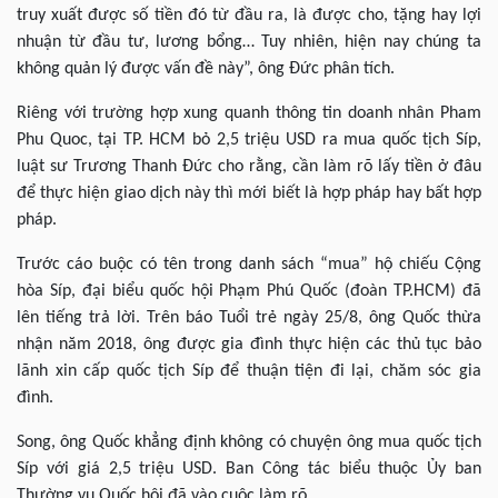
truy xuất được số tiền đó từ đầu ra, là được cho, tặng hay lợi
nhuận từ đầu tư, lương bổng… Tuy nhiên, hiện nay chúng ta
không quản lý được vấn đề này”, ông Đức phân tích.
Riêng với trường hợp xung quanh thông tin doanh nhân Pham
Phu Quoc, tại TP. HCM bỏ 2,5 triệu USD ra mua quốc tịch Síp,
luật sư Trương Thanh Đức cho rằng, cần làm rõ lấy tiền ở đâu
để thực hiện giao dịch này thì mới biết là hợp pháp hay bất hợp
pháp.
Trước cáo buộc có tên trong danh sách “mua” hộ chiếu Cộng
hòa Síp, đại biểu quốc hội Phạm Phú Quốc (đoàn TP.HCM) đã
lên tiếng trả lời. Trên báo Tuổi trẻ
ngày 25/8, ông Quốc thừa
nhận năm 2018, ông được gia đình thực hiện các thủ tục bảo
lãnh xin cấp quốc tịch Síp để thuận tiện đi lại, chăm sóc gia
đình.
Song, ông Quốc khẳng định không có chuyện ông mua quốc tịch
Síp với giá 2,5 triệu USD. Ban Công tác biểu thuộc Ủy ban
Thường vụ Quốc hội đã vào cuộc làm rõ.