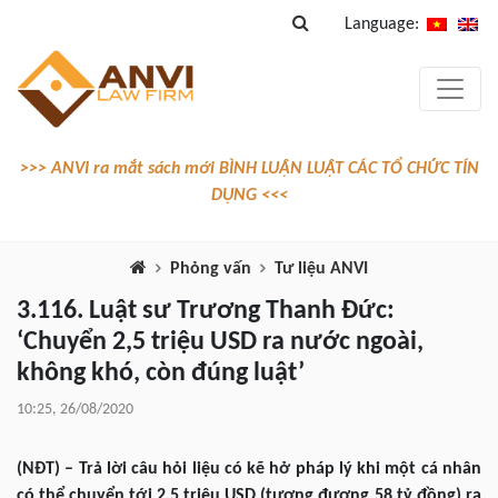
Language:
>>> ANVI ra mắt sách mới BÌNH LUẬN LUẬT CÁC TỔ CHỨC TÍN
DỤNG <<<
Phỏng vấn
Tư liệu ANVI
3.116. Luật sư Trương Thanh Đức:
‘Chuyển 2,5 triệu USD ra nước ngoài,
không khó, còn đúng luật’
10:25, 26/08/2020
(NĐT) – Trả lời câu hỏi liệu có kẽ hở pháp lý khi một cá nhân
có thể chuyển tới 2,5 triệu USD (tương đương 58 tỷ đồng) ra