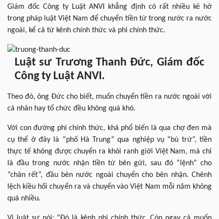
Giám đốc Công ty Luật ANVI khẳng định có rất nhiều kẽ hở
trong pháp luật Việt Nam để chuyển tiền từ trong nước ra nước
ngoài, kể cả từ kênh chính thức và phi chính thức.
Luật sư Trương Thanh Đức, Giám đốc
Công ty Luật ANVI.
Theo đó, ông Đức cho biết, muốn chuyển tiền ra nước ngoài với
cá nhân hay tổ chức đều không quá khó.
Với con đường phi chính thức, khá phổ biến là qua chợ đen mà
cụ thể ở đây là “phố Hà Trung” qua nghiệp vụ “bù trừ”, tiền
thực tế không được chuyển ra khỏi ranh giới Việt Nam, mà chỉ
là đầu trong nước nhận tiền từ bên gửi, sau đó “lệnh” cho
“chân rết”, đầu bên nước ngoài chuyển cho bên nhận. Chênh
lệch kiều hối chuyển ra và chuyển vào Việt Nam mỗi năm không
quá nhiều.
Vị luật sư nói: “Đó là kênh phi chính thức. Còn ngay cả muốn