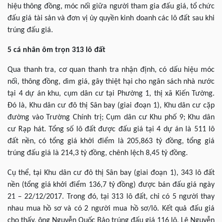
hiệu thông đồng, móc nối giữa người tham gia đấu giá, tổ chức
đấu giá tài sản và đơn vị ủy quyền kinh doanh các lô đất sau khi
trúng đấu giá.
5 cá nhân ôm trọn 313 lô đất
Qua thanh tra, cơ quan thanh tra nhận định, có dấu hiệu móc
nối, thông đồng, dìm giá, gây thiệt hại cho ngân sách nhà nước
tại 4 dự án khu, cụm dân cư tại Phường 1, thị xã Kiến Tường.
Đó là, Khu dân cư đô thị Sân bay (giai đoạn 1), Khu dân cư cặp
đường vào Trường Chính trị; Cụm dân cư Khu phố 9; Khu dân
cư Rạp hát. Tổng số lô đất được đấu giá tại 4 dự án là 511 lô
đất nền, có tổng giá khởi điểm là 205,863 tỷ đồng, tổng giá
trúng đấu giá là 214,3 tỷ đồng, chênh lệch 8,45 tỷ đồng.
Cụ thể, tại Khu dân cư đô thị Sân bay (giai đoạn 1), 343 lô đất
nền (tổng giá khởi điểm 136,7 tỷ đồng) được bán đấu giá ngày
21 – 22/12/2017. Trong đó, tại 313 lô đất, chỉ có 5 người thay
nhau mua hồ sơ và có 2 người mua hồ sơ/lô. Kết quả đấu giá
cho thấy, ông Nguyễn Quốc Bảo trúng đấu giá 116 lô, Lê Nguyễn