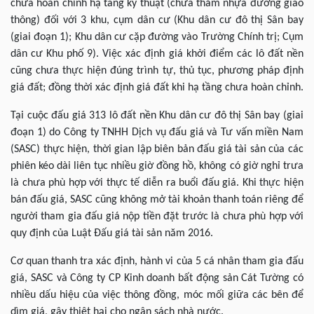
chưa hoàn chỉnh hạ tầng kỹ thuật (chưa thảm nhựa đường giao
thông) đối với 3 khu, cụm dân cư (Khu dân cư đô thị Sân bay
(giai đoạn 1); Khu dân cư cặp đường vào Trường Chính trị; Cụm
dân cư Khu phố 9). Việc xác định giá khởi điểm các lô đất nền
cũng chưa thực hiện đúng trình tự, thủ tục, phương pháp định
giá đất; đồng thời xác định giá đất khi hạ tầng chưa hoàn chỉnh.
Tại cuộc đấu giá 313 lô đất nền Khu dân cư đô thị Sân bay (giai
đoạn 1) do Công ty TNHH Dịch vụ đấu giá và Tư vấn miền Nam
(SASC) thực hiện, thời gian lập biên bản đấu giá tài sản của các
phiên kéo dài liên tục nhiều giờ đồng hồ, không có giờ nghỉ trưa
là chưa phù hợp với thực tế diễn ra buổi đấu giá. Khi thực hiện
bán đấu giá, SASC cũng không mở tài khoản thanh toán riêng để
người tham gia đấu giá nộp tiền đặt trước là chưa phù hợp với
quy định của Luật Đấu giá tài sản năm 2016.
Cơ quan thanh tra xác định, hành vi của 5 cá nhân tham gia đấu
giá, SASC và Công ty CP Kinh doanh bất động sản Cát Tường có
nhiều dấu hiệu của việc thông đồng, móc mối giữa các bên để
dìm giá, gây thiệt hại cho ngân sách nhà nước.