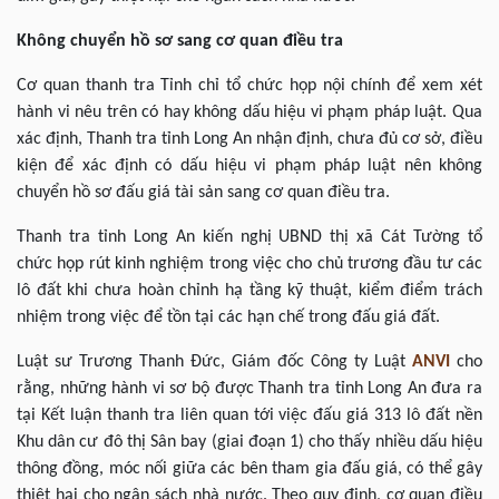
Không chuyển hồ sơ sang cơ quan điều tra
Cơ quan thanh tra Tỉnh chỉ tổ chức họp nội chính để xem xét
hành vi nêu trên có hay không dấu hiệu vi phạm pháp luật. Qua
xác định, Thanh tra tỉnh Long An nhận định, chưa đủ cơ sở, điều
kiện để xác định có dấu hiệu vi phạm pháp luật nên không
chuyển hồ sơ đấu giá tài sản sang cơ quan điều tra.
Thanh tra tỉnh Long An kiến nghị UBND thị xã Cát Tường tổ
chức họp rút kinh nghiệm trong việc cho chủ trương đầu tư các
lô đất khi chưa hoàn chỉnh hạ tầng kỹ thuật, kiểm điểm trách
nhiệm trong việc để tồn tại các hạn chế trong đấu giá đất.
Luật sư Trương Thanh Đức, Giám đốc Công ty Luật
ANVI
cho
rằng, những hành vi sơ bộ được Thanh tra tỉnh Long An đưa ra
tại Kết luận thanh tra liên quan tới việc đấu giá 313 lô đất nền
Khu dân cư đô thị Sân bay (giai đoạn 1) cho thấy nhiều dấu hiệu
thông đồng, móc nối giữa các bên tham gia đấu giá, có thể gây
thiệt hại cho ngân sách nhà nước. Theo quy định, cơ quan điều