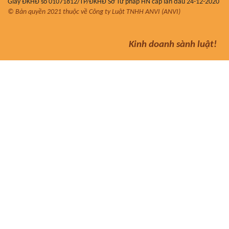
Giấy ĐKHĐ số 01071812/TP/ĐKHĐ Sở Tư pháp HN cấp lần đầu 24-12-2020
© Bản quyền 2021 thuộc về Công ty Luật TNHH ANVI (ANVI)
Kinh doanh sành luật!