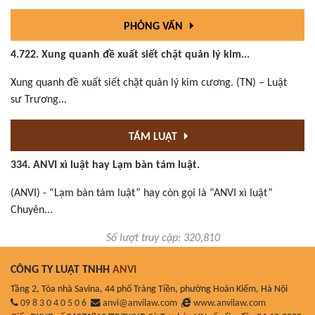
PHỎNG VẤN
4.722. Xung quanh đề xuất siết chặt quản lý kim...
Xung quanh đề xuất siết chặt quản lý kim cương. (TN) – Luật
sư Trương...
TÁM LUẬT
334. ANVI xì luật hay Lạm bàn tám luật.
(ANVI) - “Lạm bàn tám luật” hay còn gọi là “ANVI xì luật”
Chuyên...
Số lượt truy cập: 320,810
CÔNG TY LUẬT TNHH
ANVI
Tầng 2, Tòa nhà Savina, 44 phố Tràng Tiền, phường Hoàn Kiếm, Hà Nội
09 8 3 0 4 0 5 0 6
anvi@anvilaw.com
www.anvilaw.com