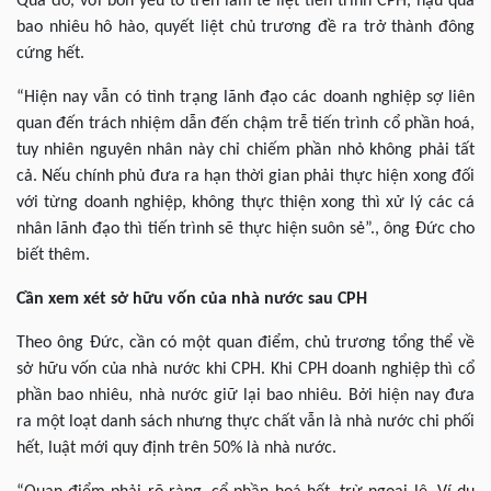
Qua đó, với bốn yếu tố trên làm tê liệt tiến trình CPH, hậu quả
bao nhiêu hô hào, quyết liệt chủ trương đề ra trở thành đông
cứng hết.
“Hiện nay vẫn có tình trạng lãnh đạo các doanh nghiệp sợ liên
quan đến trách nhiệm dẫn đến chậm trễ tiến trình cổ phần hoá,
tuy nhiên nguyên nhân này chỉ chiếm phần nhỏ không phải tất
cả. Nếu chính phủ đưa ra hạn thời gian phải thực hiện xong đối
với từng doanh nghiệp, không thực thiện xong thì xử lý các cá
nhân lãnh đạo thì tiến trình sẽ thực hiện suôn sẻ”., ông Đức cho
biết thêm.
Cần xem xét sở hữu vốn của nhà nước sau CPH
Theo ông Đức, cần có một quan điểm, chủ trương tổng thể về
sở hữu vốn của nhà nước khi CPH. Khi CPH doanh nghiệp thì cổ
phần bao nhiêu, nhà nước giữ lại bao nhiêu. Bởi hiện nay đưa
ra một loạt danh sách nhưng thực chất vẫn là nhà nước chi phối
hết, luật mới quy định trên 50% là nhà nước.