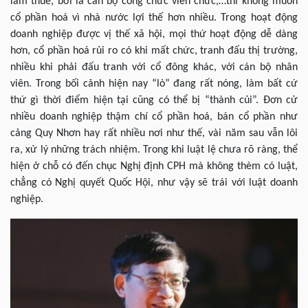
làm thuê, bởi là cán bộ công chức viên chức,…thì không muốn
cổ phần hoá vì nhà nước lợi thế hơn nhiều. Trong hoạt động
doanh nghiệp được vị thế xã hội, mọi thứ hoạt động dễ dàng
hơn, cổ phần hoá rủi ro có khi mất chức, tranh đấu thị trường,
nhiều khi phải đấu tranh với cổ đông khác, với cán bộ nhân
viên. Trong bối cảnh hiện nay “lò” đang rất nóng, làm bất cứ
thứ gì thời điểm hiện tại cũng có thể bị “thành củi”. Đơn cử
nhiều doanh nghiệp thậm chí cổ phần hoá, bán cổ phần như
cảng Quy Nhơn hay rất nhiều nơi như thế, vài năm sau vẫn lôi
ra, xử lý những trách nhiệm. Trong khi luật lệ chưa rõ ràng, thể
hiện ở chỗ có đến chục Nghị định CPH mà không thèm có luật,
chẳng có Nghị quyết Quốc Hội, như vậy sẽ trái với luật doanh
nghiệp.