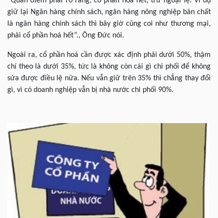
“Quan điểm phải rõ ràng, cổ phần hoá hết, trừ ngoại lệ. Ví dụ
giữ lại Ngân hàng chính sách, ngân hàng nông nghiệp bản chất
là ngân hàng chính sách thì bây giờ cũng coi như thương mại,
phải cổ phần hoá hết”., Ông Đức nói.
Ngoài ra, cổ phần hoá cần được xác định phải dưới 50%, thậm
chí theo là dưới 35%, tức là không còn cái gì chi phối để không
sửa được điều lệ nữa. Nếu vẫn giữ trên 35% thì chẳng thay đổi
gì, vì có doanh nghiệp vẫn bị nhà nước chi phối 90%.