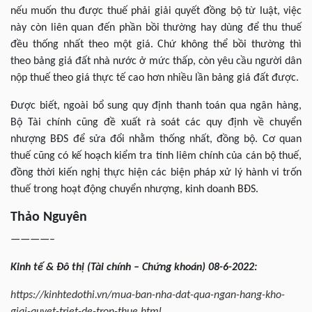
nếu muốn thu được thuế phải giải quyết đồng bộ từ luật, việc
này còn liên quan đến phần bồi thường hay dùng để thu thuế
đều thống nhất theo một giá. Chứ không thể bồi thường thì
theo bảng giá đất nhà nước ở mức thấp, còn yêu cầu người dân
nộp thuế theo giá thực tế cao hơn nhiều lần bảng giá đất được.
Được biết, ngoài bổ sung quy định thanh toán qua ngân hàng,
Bộ Tài chính cũng đề xuất rà soát các quy định về chuyển
nhượng BĐS để sửa đổi nhằm thống nhất, đồng bộ. Cơ quan
thuế cũng có kế hoạch kiểm tra tính liêm chính của cán bộ thuế,
đồng thời kiến nghị thực hiện các biện pháp xử lý hành vi trốn
thuế trong hoạt động chuyển nhượng, kinh doanh BĐS.
Thảo Nguyên
————–
Kinh tế & Đô thị (Tài chính – Chứng khoán) 08-6-2022:
https://kinhtedothi.vn/mua-ban-nha-dat-qua-ngan-hang-kho-
giai-quyet-triet-de-tron-thue.html