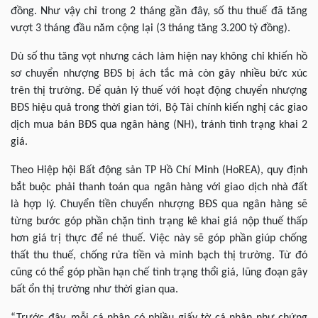
đồng. Như vậy chỉ trong 2 tháng gần đây, số thu thuế đã tăng
vượt 3 tháng đầu năm cộng lại (3 tháng tăng 3.200 tỷ đồng).
Dù số thu tăng vọt nhưng cách làm hiện nay không chỉ khiến hồ
sơ chuyển nhượng BĐS bị ách tắc mà còn gây nhiều bức xúc
trên thị trường. Để quản lý thuế với hoạt động chuyển nhượng
BĐS hiệu quả trong thời gian tới, Bộ Tài chính kiến nghị các giao
dịch mua bán BĐS qua ngân hàng (NH), tránh tình trạng khai 2
giá.
Theo Hiệp hội Bất động sản TP Hồ Chí Minh (HoREA), quy định
bắt buộc phải thanh toán qua ngân hàng với giao dịch nhà đất
là hợp lý. Chuyển tiền chuyển nhượng BĐS qua ngân hàng sẽ
từng bước góp phần chặn tình trạng kê khai giá nộp thuế thấp
hơn giá trị thực để né thuế. Việc này sẽ góp phần giúp chống
thất thu thuế, chống rửa tiền và minh bạch thị trường. Từ đó
cũng có thể góp phần hạn chế tình trạng thổi giá, lũng đoạn gây
bất ổn thị trường như thời gian qua.
“Trước đây, mỗi cá nhân có nhiều giấy tờ cá nhân như chứng