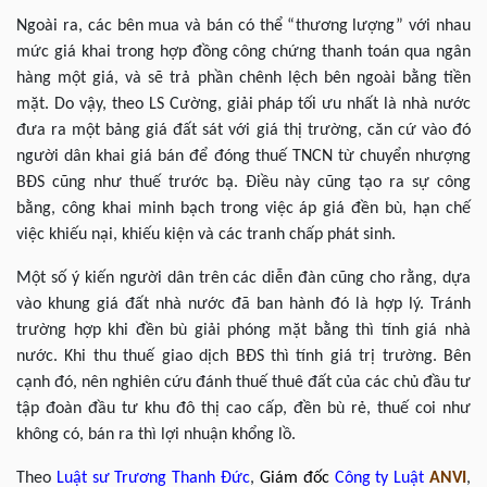
Ngoài ra, các bên mua và bán có thể “thương lượng” với nhau
mức giá khai trong hợp đồng công chứng thanh toán qua ngân
hàng một giá, và sẽ trả phần chênh lệch bên ngoài bằng tiền
mặt. Do vậy, theo LS Cường, giải pháp tối ưu nhất là nhà nước
đưa ra một bảng giá đất sát với giá thị trường, căn cứ vào đó
người dân khai giá bán để đóng thuế TNCN từ chuyển nhượng
BĐS cũng như thuế trước bạ. Điều này cũng tạo ra sự công
bằng, công khai minh bạch trong việc áp giá đền bù, hạn chế
việc khiếu nại, khiếu kiện và các tranh chấp phát sinh.
Một số ý kiến người dân trên các diễn đàn cũng cho rằng, dựa
vào khung giá đất nhà nước đã ban hành đó là hợp lý. Tránh
trường hợp khi đền bù giải phóng mặt bằng thì tính giá nhà
nước. Khi thu thuế giao dịch BĐS thì tính giá trị trường. Bên
cạnh đó, nên nghiên cứu đánh thuế thuê đất của các chủ đầu tư
tập đoàn đầu tư khu đô thị cao cấp, đền bù rẻ, thuế coi như
không có, bán ra thì lợi nhuận khổng lồ.
Theo
Luật sư
Trương Thanh Đức
,
Giám đốc
Công ty Luật
ANVI
,