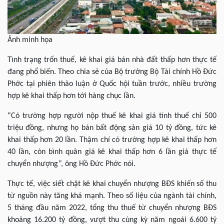
Ảnh minh họa
Tình trạng trốn thuế, kê khai giá bán nhà đất thấp hơn thực tế
đang phổ biến. Theo chia sẻ của Bộ trưởng Bộ Tài chính Hồ Đức
Phớc tại phiên thảo luận ở Quốc hội tuần trước, nhiều trường
hợp kê khai thấp hơn tới hàng chục lần.
“Có trường hợp người nộp thuế kê khai giá tính thuế chỉ 500
triệu đồng, nhưng họ bán bất động sản giá 10 tỷ đồng, tức kê
khai thấp hơn 20 lần. Thậm chí có trường hợp kê khai thấp hơn
40 lần, còn bình quân giá kê khai thấp hơn 6 lần giá thực tế
chuyển nhượng”, ông Hồ Đức Phớc nói.
Thực tế, việc siết chặt kê khai chuyển nhượng BĐS khiến số thu
từ nguồn này tăng khá mạnh. Theo số liệu của ngành tài chính,
5 tháng đầu năm 2022, tổng thu thuế từ chuyển nhượng BĐS
khoảng 16.200 tỷ đồng, vượt thu cùng kỳ năm ngoái 6.600 tỷ