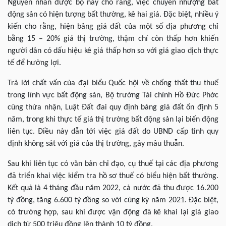
Nguyên nhân được bộ này cho rằng, việc chuyển nhượng bất
động sản có hiện tượng bất thường, kê hai giá. Đặc biệt, nhiều ý
kiến cho rằng, hiện bảng giá đất của một số địa phương chỉ
bằng 15 – 20% giá thị trường, thậm chí còn thấp hơn khiến
người dân có dấu hiệu kê giá thấp hơn so với giá giao dịch thực
tế để hưởng lợi.
Trả lời chất vấn của đại biểu Quốc hội về chống thất thu thuế
trong lĩnh vực bất động sản, Bộ trưởng Tài chính Hồ Đức Phớc
cũng thừa nhận, Luật Đất đai quy định bảng giá đất ổn định 5
năm, trong khi thực tế giá thị trường bất động sản lại biến động
liên tục. Điều này dẫn tới việc giá đất do UBND cấp tỉnh quy
định không sát với giá của thị trường, gây mâu thuẫn.
Sau khi liên tục có văn bản chỉ đạo, cụ thuế tại các địa phương
đã triển khai việc kiểm tra hồ sơ thuế có biểu hiện bất thường.
Kết quả là 4 tháng đầu năm 2022, cả nước đã thu được 16.200
tỷ đồng, tăng 6.600 tỷ đồng so với cùng kỳ năm 2021. Đặc biệt,
có trường hợp, sau khi được vận động đã kê khai lại giá giao
dịch từ 500 triệu đồng lên thành 10 tỷ đồng.