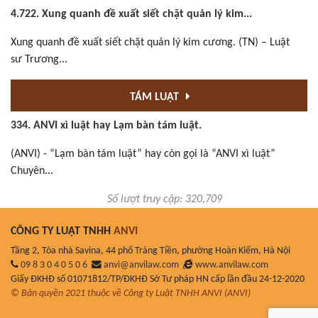
4.722. Xung quanh đề xuất siết chặt quản lý kim...
Xung quanh đề xuất siết chặt quản lý kim cương. (TN) – Luật
sư Trương...
TÁM LUẬT
334. ANVI xì luật hay Lạm bàn tám luật.
(ANVI) - “Lạm bàn tám luật” hay còn gọi là “ANVI xì luật”
Chuyên...
Số lượt truy cập: 320,709
CÔNG TY LUẬT TNHH
ANVI
Tầng 2, Tòa nhà Savina, 44 phố Tràng Tiền, phường Hoàn Kiếm, Hà Nội
09 8 3 0 4 0 5 0 6
anvi@anvilaw.com
www.anvilaw.com
Giấy ĐKHĐ số 01071812/TP/ĐKHĐ Sở Tư pháp HN cấp lần đầu 24-12-2020
© Bản quyền 2021 thuộc về Công ty Luật TNHH ANVI (ANVI)