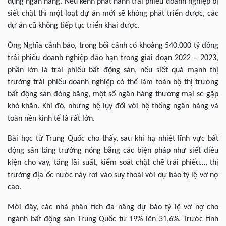
dụng ngân hàng. Nếu kênh phát hành trái phiếu doanh nghiệp bị
siết chặt thì một loạt dự án mới sẽ không phát triển được, các
dự án cũ không tiếp tục triển khai được.
Ông Nghĩa cảnh báo, trong bối cảnh có khoảng 540.000 tỷ đồng
trái phiếu doanh nghiệp đáo hạn trong giai đoạn 2022 – 2023,
phần lớn là trái phiếu bất động sản, nếu siết quá mạnh thị
trường trái phiếu doanh nghiệp có thể làm toàn bộ thị trường
bất động sản đóng băng, một số ngân hàng thương mại sẽ gặp
khó khăn. Khi đó, những hệ lụy đối với hệ thống ngân hàng và
toàn nền kinh tế là rất lớn.
Bài học từ Trung Quốc cho thấy, sau khi hạ nhiệt lĩnh vực bất
động sản tăng trưởng nóng bằng các biện pháp như siết điều
kiện cho vay, tăng lãi suất, kiểm soát chặt chẽ trái phiếu…, thị
trường địa ốc nước này rơi vào suy thoái với dự báo tỷ lệ vỡ nợ
cao.
Mới đây, các nhà phân tích đã nâng dự báo tỷ lệ vỡ nợ cho
ngành bất động sản Trung Quốc từ 19% lên 31,6%. Trước tình