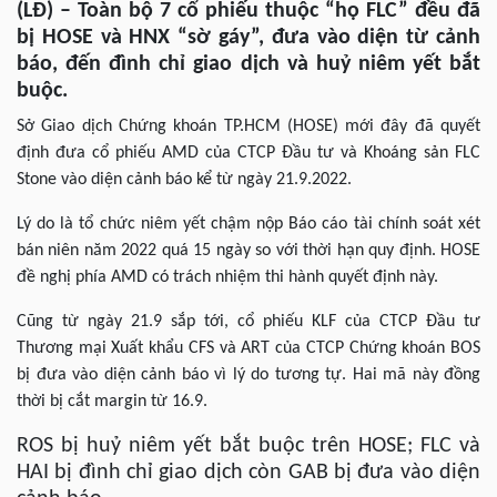
(LĐ) –
Toàn bộ 7 cổ phiếu thuộc “họ FLC” đều đã
bị HOSE và HNX “sờ gáy”, đưa vào diện từ cảnh
báo, đến đình chỉ giao dịch và huỷ niêm yết bắt
buộc.
Sở Giao dịch Chứng khoán TP.HCM (HOSE) mới đây đã quyết
định đưa cổ phiếu AMD của CTCP Đầu tư và Khoáng sản FLC
Stone vào diện cảnh báo kể từ ngày 21.9.2022.
Lý do là tổ chức niêm yết chậm nộp Báo cáo tài chính soát xét
bán niên năm 2022 quá 15 ngày so với thời hạn quy định. HOSE
đề nghị phía AMD có trách nhiệm thi hành quyết định này.
Cũng từ ngày 21.9 sắp tới, cổ phiếu KLF của CTCP Đầu tư
Thương mại Xuất khẩu CFS và ART của CTCP Chứng khoán BOS
bị đưa vào diện cảnh báo vì lý do tương tự. Hai mã này đồng
thời bị cắt margin từ 16.9.
ROS bị huỷ niêm yết bắt buộc trên HOSE; FLC và
HAI bị đình chỉ giao dịch còn GAB bị đưa vào diện