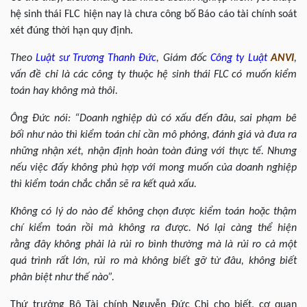
hệ sinh thái FLC hiện nay là chưa công bố Báo cáo tài chính soát
xét đúng thời hạn quy định.
Theo
Luật sư
Trương Thanh Đức
, Giám đốc
Công ty Luật
ANVI
,
vấn đề chỉ là các công ty thuộc hệ sinh thái FLC có muốn kiểm
toán hay không mà thôi.
Ông Đức nói: “Doanh nghiệp dù có xấu đến đâu, sai phạm bê
bối như nào thì kiểm toán chỉ cần mô phỏng, đánh giá và đưa ra
những nhận xét, nhận định hoàn toàn đúng với thực tế. Nhưng
nếu việc đấy không phù hợp với mong muốn của doanh nghiệp
thì kiểm toán chắc chắn sẽ ra kết quả xấu.
Không có lý do nào để không chọn được kiểm toán hoặc thậm
chí kiểm toán rồi mà không ra được. Nó lại càng thể hiện
rằng đây không phải là rủi ro bình thường mà là rủi ro cả một
quá trình rất lớn, rủi ro mà không biết gỡ từ đâu, không biết
phân biệt như thế nào”.
Thứ trưởng Bộ Tài chính Nguyễn Đức Chi cho biết, cơ quan