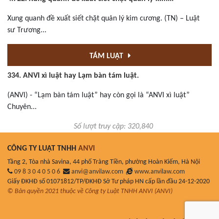
Xung quanh đề xuất siết chặt quản lý kim cương. (TN) – Luật
sư Trương...
TÁM LUẬT
334. ANVI xì luật hay Lạm bàn tám luật.
(ANVI) - “Lạm bàn tám luật” hay còn gọi là “ANVI xì luật”
Chuyên...
Số lượt truy cập: 320,840
CÔNG TY LUẬT TNHH
ANVI
Tầng 2, Tòa nhà Savina, 44 phố Tràng Tiền, phường Hoàn Kiếm, Hà Nội
09 8 3 0 4 0 5 0 6
anvi@anvilaw.com
www.anvilaw.com
Giấy ĐKHĐ số 01071812/TP/ĐKHĐ Sở Tư pháp HN cấp lần đầu 24-12-2020
© Bản quyền 2021 thuộc về Công ty Luật TNHH ANVI (ANVI)