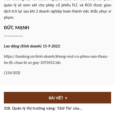
quản lý sẽ xem xét cho phép cổ phiếu FLC và ROS được giao
dịch trở lại sau khi 2 doanh nghiệp hoàn thành việc khắc phục vi
phạm.
ĐỨC MẠNH
—————-
Lao
động (Kinh doanh) 15-9-2022:
https://laodong.vn/kinh-doanh/khong-mot-co-phieu-nao-thuoc-
ho-flc-chua-bi-so-gay-1093452.ldo
(154/503)
BÀI VIẾT
318. Quản lý thị trường vàng: 'Chữ Tín' của...