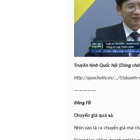
Truyền
hình Quốc hội (Dòng chả
http://quochoitv.vn/…/55doanh
—————
Đăng
FB
Chuyển giá quá xá.
Nhìn vào là ra chuyển giá mà c