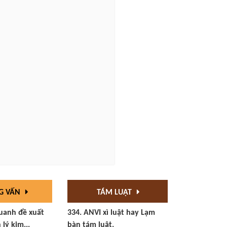
G VẤN
TÁM LUẬT
uanh đề xuất
334. ANVI xì luật hay Lạm
 lý kim...
bàn tám luật.