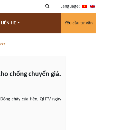
Language:
 LIÊN HỆ
Yêu cầu tư vấn
<<<
cho chống chuyển giá.
h Dòng chảy của tiền, QHTV ngày