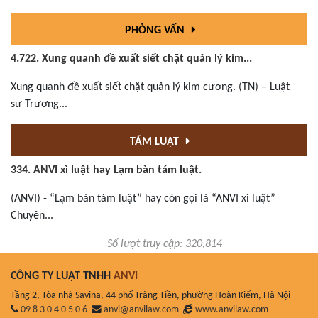
PHỎNG VẤN
4.722. Xung quanh đề xuất siết chặt quản lý kim...
Xung quanh đề xuất siết chặt quản lý kim cương. (TN) – Luật
sư Trương...
TÁM LUẬT
334. ANVI xì luật hay Lạm bàn tám luật.
(ANVI) - “Lạm bàn tám luật” hay còn gọi là “ANVI xì luật”
Chuyên...
Số lượt truy cập: 320,814
CÔNG TY LUẬT TNHH
ANVI
Tầng 2, Tòa nhà Savina, 44 phố Tràng Tiền, phường Hoàn Kiếm, Hà Nội
09 8 3 0 4 0 5 0 6
anvi@anvilaw.com
www.anvilaw.com