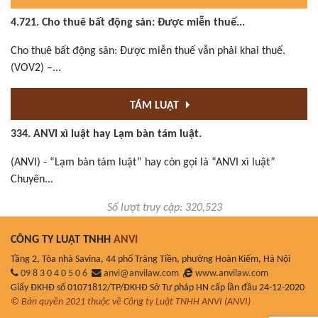
4.721. Cho thuê bất động sản: Được miễn thuế...
Cho thuê bất động sản: Được miễn thuế vẫn phải khai thuế.
(VOV2) –...
TÁM LUẬT
334. ANVI xì luật hay Lạm bàn tám luật.
(ANVI) - “Lạm bàn tám luật” hay còn gọi là “ANVI xì luật”
Chuyên...
Số lượt truy cập: 320,523
CÔNG TY LUẬT TNHH
ANVI
Tầng 2, Tòa nhà Savina, 44 phố Tràng Tiền, phường Hoàn Kiếm, Hà Nội
09 8 3 0 4 0 5 0 6
anvi@anvilaw.com
www.anvilaw.com
Giấy ĐKHĐ số 01071812/TP/ĐKHĐ Sở Tư pháp HN cấp lần đầu 24-12-2020
© Bản quyền 2021 thuộc về Công ty Luật TNHH ANVI (ANVI)