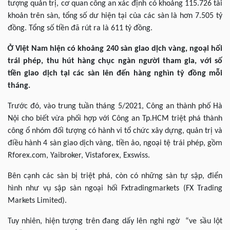
tượng quản trị, cơ quan công an xác định có khoảng 115.726 tài
khoản trên sàn, tổng số dư hiện tại của các sàn là hơn 7.505 tỷ
đồng. Tổng số tiền đã rút ra là 611 tỷ đồng.
Ở Việt Nam hiện có khoảng 240 sàn giao dịch vàng, ngoại hối
trái phép, thu hút hàng chục ngàn người tham gia, với số
tiền giao dịch tại các sàn lên đến hàng nghìn tỷ đồng mỗi
tháng.
Trước đó, vào trung tuần tháng 5/2021, Công an thành phố Hà
Nội cho biết vừa phối hợp với Công an Tp.HCM triệt phá thành
công ổ nhóm đối tượng có hành vi tổ chức xây dựng, quản trị và
điều hành 4 sàn giao dịch vàng, tiền ảo, ngoại tệ trái phép, gồm
Rforex.com, Yaibroker, Vistaforex, Exswiss.
Bên cạnh các sàn bị triệt phá, còn có những sàn tự sập, điển
hình như vụ sập sàn ngoại hối Fxtradingmarkets (FX Trading
Markets Limited).
Tuy nhiên, hiện tượng trên đang dấy lên nghi ngờ “ve sầu lột