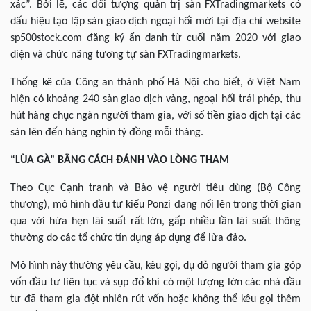
xác”. Bởi lẽ, các đối tượng quản trị sàn FXTradingmarkets có
dấu hiệu tạo lập sàn giao dịch ngoại hối mới tại địa chỉ website
sp500stock.com đăng ký ẩn danh từ cuối năm 2020 với giao
diện và chức năng tương tự sàn FXTradingmarkets.
Thống kê của Công an thành phố Hà Nội cho biết, ở Việt Nam
hiện có khoảng 240 sàn giao dịch vàng, ngoại hối trái phép, thu
hút hàng chục ngàn người tham gia, với số tiền giao dịch tại các
sàn lên đến hàng nghìn tỷ đồng mỗi tháng.
“LÙA GÀ” BẰNG CÁCH ĐÁNH VÀO LÒNG THAM
Theo Cục Cạnh tranh và Bảo vệ người tiêu dùng (Bộ Công
thương), mô hình đầu tư kiểu Ponzi đang nổi lên trong thời gian
qua với hứa hẹn lãi suất rất lớn, gấp nhiều lần lãi suất thông
thường do các tổ chức tín dụng áp dụng để lừa đảo.
Mô hình này thường yêu cầu, kêu gọi, dụ dỗ người tham gia góp
vốn đầu tư liên tục và sụp đổ khi có một lượng lớn các nhà đầu
tư đã tham gia đột nhiên rút vốn hoặc không thể kêu gọi thêm