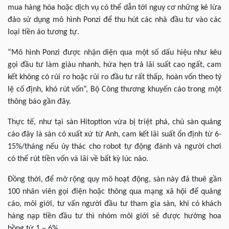
mua hàng hóa hoặc dịch vụ có thể dẫn tới nguy cơ những kẻ lừa
đảo sử dụng mô hình Ponzi để thu hút các nhà đầu tư vào các
loại tiền ảo tương tự.
“Mô hình Ponzi được nhận diện qua một số dấu hiệu như kêu
gọi đầu tư làm giàu nhanh, hứa hẹn trả lãi suất cao ngất, cam
kết không có rủi ro hoặc rủi ro đầu tư rất thấp, hoàn vốn theo tỷ
lệ cố định, khó rút vốn”, Bộ Công thương khuyến cáo trong một
thông báo gần đây.
Thực tế, như tại sàn Hitoption vừa bị triệt phá, chủ sàn quảng
cáo đây là sàn có xuất xứ từ Anh, cam kết lãi suất ổn định từ 6-
15%/tháng nếu ủy thác cho robot tự động đánh và người chơi
có thể rút tiền vốn và lãi về bất kỳ lúc nào.
Đồng thời, để mở rộng quy mô hoạt động, sàn này đã thuê gần
100 nhân viên gọi điện hoặc thông qua mạng xã hội để quảng
cáo, môi giới, tư vấn người đầu tư tham gia sàn, khi có khách
hàng nạp tiền đầu tư thì nhóm môi giới sẽ được hưởng hoa
hồng từ 1 – 6%.