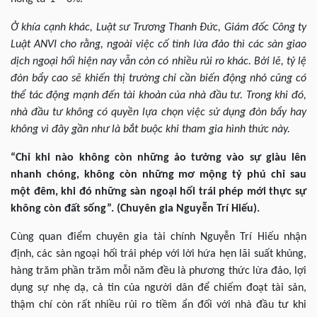
Ở khía cạnh khác, Luật sư Trương Thanh Đức, Giám đốc Công ty
Luật ANVI cho rằng, ngoài việc cố tình lừa đảo thì các sàn giao
dịch ngoại hối hiện nay vẫn còn có nhiều rủi ro khác. Bởi lẽ, tỷ lệ
đòn bẩy cao sẽ khiến thị trường chỉ cần biến động nhỏ cũng có
thể tác động mạnh đến tài khoản của nhà đầu tư. Trong khi đó,
nhà đầu tư không có quyền lựa chọn việc sử dụng đòn bẩy hay
không vì đây gần như là bắt buộc khi tham gia hình thức này.
“Chỉ khi nào không còn những ảo tưởng vào sự giàu lên
nhanh chóng, không còn những mơ mộng tỷ phú chỉ sau
một đêm, khi đó những sàn ngoại hối trái phép mới thực sự
không còn đất sống”. (Chuyên gia Nguyễn Trí Hiếu).
Cùng quan điểm chuyên gia tài chính Nguyễn Trí Hiếu nhận
định, các sàn ngoại hối trái phép với lời hứa hẹn lãi suất khủng,
hàng trăm phần trăm mỗi năm đều là phương thức lừa đảo, lợi
dụng sự nhẹ dạ, cả tin của người dân để chiếm đoạt tài sản,
thậm chí còn rất nhiều rủi ro tiềm ẩn đối với nhà đầu tư khi