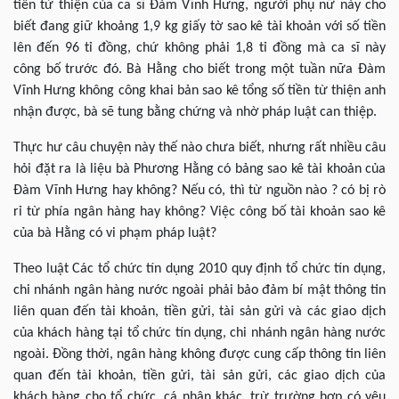
tiền từ thiện của ca sĩ Đàm Vĩnh Hưng, người phụ nữ này cho
biết đang giữ khoảng 1,9 kg giấy tờ sao kê tài khoản với số tiền
lên đến 96 tỉ đồng, chứ không phải 1,8 tỉ đồng mà ca sĩ này
công bố trước đó. Bà Hằng cho biết trong một tuần nữa Đàm
Vĩnh Hưng không công khai bản sao kê tổng số tiền từ thiện anh
nhận được, bà sẽ tung bằng chứng và nhờ pháp luật can thiệp.
Thực hư câu chuyện này thế nào chưa biết, nhưng rất nhiều câu
hỏi đặt ra là liệu bà Phương Hằng có bảng sao kê tài khoản của
Đàm Vĩnh Hưng hay không? Nếu có, thì từ nguồn nào ? có bị rò
rỉ từ phía ngân hàng hay không? Việc công bố tài khoản sao kê
của bà Hằng có vi phạm pháp luật?
Theo luật Các tổ chức tín dụng 2010 quy định tổ chức tín dụng,
chi nhánh ngân hàng nước ngoài phải bảo đảm bí mật thông tin
liên quan đến tài khoản, tiền gửi, tài sản gửi và các giao dịch
của khách hàng tại tổ chức tín dụng, chi nhánh ngân hàng nước
ngoài. Đồng thời, ngân hàng không được cung cấp thông tin liên
quan đến tài khoản, tiền gửi, tài sản gửi, các giao dịch của
khách hàng cho tổ chức, cá nhân khác, trừ trường hợp có yêu