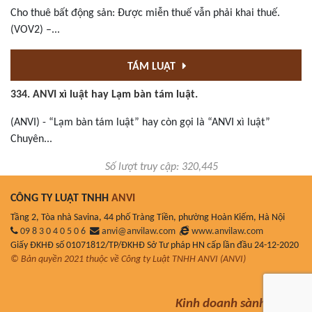
Cho thuê bất động sản: Được miễn thuế vẫn phải khai thuế.
(VOV2) –...
TÁM LUẬT
334. ANVI xì luật hay Lạm bàn tám luật.
(ANVI) - “Lạm bàn tám luật” hay còn gọi là “ANVI xì luật”
Chuyên...
Số lượt truy cập: 320,445
CÔNG TY LUẬT TNHH
ANVI
Tầng 2, Tòa nhà Savina, 44 phố Tràng Tiền, phường Hoàn Kiếm, Hà Nội
09 8 3 0 4 0 5 0 6
anvi@anvilaw.com
www.anvilaw.com
Giấy ĐKHĐ số 01071812/TP/ĐKHĐ Sở Tư pháp HN cấp lần đầu 24-12-2020
© Bản quyền 2021 thuộc về Công ty Luật TNHH ANVI (ANVI)
Kinh doanh sành luật!