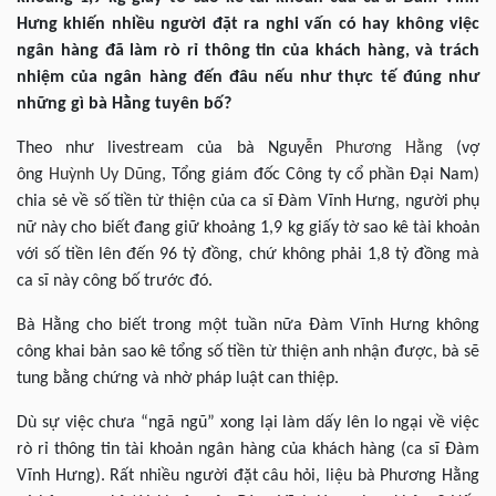
Hưng khiến nhiều người đặt ra nghi vấn có hay không việc
ngân hàng đã làm rò rỉ thông tin của khách hàng, và trách
nhiệm của ngân hàng đến đâu nếu như thực tế đúng như
những gì bà Hằng tuyên bố?
Theo như livestream của bà Nguyễn
Phương Hằng
(vợ
ông
Huỳnh Uy Dũng
, Tổng giám đốc Công ty cổ phần Đại Nam)
chia sẻ về số tiền từ thiện của ca sĩ Đàm Vĩnh Hưng, người phụ
nữ này cho biết đang giữ khoảng 1,9 kg giấy tờ sao kê tài khoản
với số tiền lên đến 96 tỷ đồng, chứ không phải 1,8 tỷ đồng mà
ca sĩ này công bố trước đó.
Bà Hằng cho biết trong một tuần nữa Đàm Vĩnh Hưng không
công khai bản sao kê tổng số tiền từ thiện anh nhận được, bà sẽ
tung bằng chứng và nhờ pháp luật can thiệp.
Dù sự việc chưa “ngã ngũ” xong lại làm dấy lên lo ngại về việc
rò rỉ thông tin tài khoản ngân hàng của khách hàng (ca sĩ Đàm
Vĩnh Hưng). Rất nhiều người đặt câu hỏi, liệu bà Phương Hằng