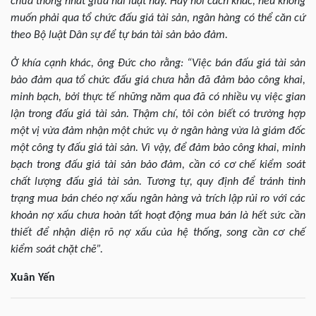
chưa thống nhất giữa hai luật này. Hay nói cách khác, nếu không
muốn phải qua tổ chức đấu giá tài sản, ngân hàng có thể căn cứ
theo Bộ luật Dân sự để tự bán tài sản bảo đảm.
Ở khía cạnh khác, ông Đức cho rằng: “Việc bán đấu giá tài sản
bảo đảm qua tổ chức đấu giá chưa hẳn đã đảm bảo công khai,
minh bạch, bởi thực tế những năm qua đã có nhiều vụ việc gian
lận trong đấu giá tài sản. Thậm chí, tôi còn biết có trường hợp
một vị vừa đảm nhận một chức vụ ở ngân hàng vừa là giám đốc
một công ty đấu giá tài sản. Vì vậy, để đảm bảo công khai, minh
bạch trong đấu giá tài sản bảo đảm, cần có cơ chế kiểm soát
chất lượng đấu giá tài sản. Tương tự, quy định để tránh tình
trạng mua bán chéo nợ xấu ngân hàng và trích lập rủi ro với các
khoản nợ xấu chưa hoàn tất hoạt động mua bán là hết sức cần
thiết để nhận diện rõ nợ xấu của hệ thống, song cần cơ chế
kiểm soát chặt chẽ”.
Xuân Yến