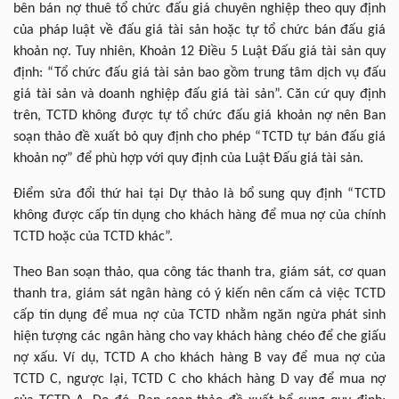
bên bán nợ thuê tổ chức đấu giá chuyên nghiệp theo quy định
của pháp luật về đấu giá tài sản hoặc tự tổ chức bán đấu giá
khoản nợ. Tuy nhiên, Khoản 12 Điều 5 Luật Đấu giá tài sản quy
định: “Tổ chức đấu giá tài sản bao gồm trung tâm dịch vụ đấu
giá tài sản và doanh nghiệp đấu giá tài sản”. Căn cứ quy định
trên, TCTD không được tự tổ chức đấu giá khoản nợ nên Ban
soạn thảo đề xuất bỏ quy định cho phép “TCTD tự bán đấu giá
khoản nợ” để phù hợp với quy định của Luật Đấu giá tài sản.
Điểm sửa đổi thứ hai tại Dự thảo là bổ sung quy định “TCTD
không được cấp tín dụng cho khách hàng để mua nợ của chính
TCTD hoặc của TCTD khác”.
Theo Ban soạn thảo, qua công tác thanh tra, giám sát, cơ quan
thanh tra, giám sát ngân hàng có ý kiến nên cấm cả việc TCTD
cấp tín dụng để mua nợ của TCTD nhằm ngăn ngừa phát sinh
hiện tượng các ngân hàng cho vay khách hàng chéo để che giấu
nợ xấu. Ví dụ, TCTD A cho khách hàng B vay để mua nợ của
TCTD C, ngược lại, TCTD C cho khách hàng D vay để mua nợ