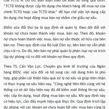
của TCTD A. Do đó, Ban soạn thảo đề xuất bổ sung quy định:
“TCTD không được cấp tín dụng cho khách hàng để mua nợ của
chính TCTD hoặc của TCTD khác” để hạn chế việc lợi dụng cấp
tín dụng cho hoạt động mua bán nợ nhằm che giấu nợ xấu.
Điểm sửa đổi thứ ba là quy định về quản lý, theo dõi đối với
khoản nợ chưa hoàn thành việc mua, bán nợ. Theo đó, khoản
nợ chưa hoàn thành việc mua, bán nợ vẫn thuộc sở hữu của bên
bán nợ. Theo quy định của Bộ luật Dân sự, bên bán nợ vẫn phải
chịu rủi ro. Do đó, bên bán nợ phải quản lý phân loại nợ và trích
lập dự phòng rủi ro đối với khoản nợ theo quy định.
Theo TS. Cấn Văn Lực, Chuyên gia kinh tế trưởng của Ngân
hàng BIDV, việc sửa đổi và bổ sung các nội dung trên là phù
hợp, góp phần cải thiện hiệu quả xử lý nợ xấu và giúp nhìn nhận
rõ thực trạng nợ xấu hiện nay. “Công nghệ tiên tiến cùng với hệ
thống cơ sở dữ liệu hiện nay đủ để kiểm soát thông tin nợ xấu,
việc cấp tín dụng, hoạt động mua bán nợ xấu. Khi quy định này
có hiệu lực, cần đẩy mạnh hiệu quả thực thi. Quy định trích lập
dự phòng với các khoản nợ chưa hoàn tất việc mua bán cũng là