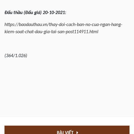
Đấu
thầu (Đấu giá) 20-10-2021:
https://baodauthau.vn/thay-doi-cach-ban-no-cua-ngan-hang-
kiem-soat-chat-dau-gia-tai-san-post114911.html
(364/1.026)
BÀI VIẾT