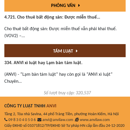
PHỎNG VẤN
4.721. Cho thuê bất động sản: Được miễn thuế...
Cho thuê bất động sản: Được miễn thuế vẫn phải khai thuế.
(VOV2) –...
TÁM LUẬT
334. ANVI xì luật hay Lạm bàn tám luật.
(ANVI) - “Lạm bàn tám luật” hay còn gọi là “ANVI xì luật”
Chuyên...
Số lượt truy cập: 320,537
CÔNG TY LUẬT TNHH
ANVI
Tầng 2, Tòa nhà Savina, 44 phố Tràng Tiền, phường Hoàn Kiếm, Hà Nội
09 8 3 0 4 0 5 0 6
anvi@anvilaw.com
www.anvilaw.com
Giấy ĐKHĐ số 01071812/TP/ĐKHĐ Sở Tư pháp HN cấp lần đầu 24-12-2020