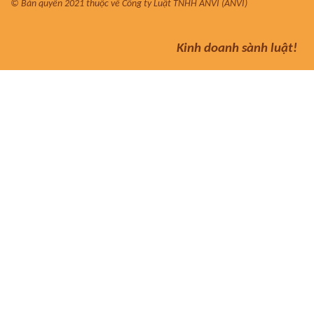
© Bản quyền 2021 thuộc về Công ty Luật TNHH ANVI (ANVI)
Kinh doanh sành luật!