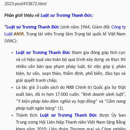
2023-post493872.html
Phần giới thiệu về
Luật sư
Trương Thanh Đức
:
“
Luật sư
Trương Thanh Đức
(sinh năm 1964, Giám đốc
Công ty
Luật
ANVI
, Trọng tài viên Trung tâm Trọng tài quốc tế Việt Nam
(VIAC):
Luật sư
Trương Thanh Đức
tham gia đóng góp tích cực
và có hiệu quả vào toàn bộ quá trình xây dựng và thực thi
nhiều văn bản quy phạm pháp luật, từ việc góp ý, phản
biện, tư vấn, soạn thảo, thẩm định, phổ biến, đào tạo và
giải quyết tranh chấp;
Là tác giả 3 cuốn sách do NXB Chính trị Quốc gia Sự thật
xuất bản, đã in hơn 17.000 cuốn: “
Kinh doanh sành luật
”,
“
9 biện pháp bảo đảm nghĩa vụ hợp đồng
” và “
Cẩm nang
pháp luật ngân hàng
” (1).
Thành tích:
Luật sư
Trương Thanh Đức
được Ủy ban
Trung ương Hội Liên hiệp Thanh niên Việt Nam tặng Bằng
khen năm 2010; Liên đoàn Thương mại và Công nghiệp