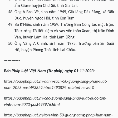
ấm Giuse huyện Chư Sê, tỉnh Gia Lai.
Ông A Brol Vẽ, sinh năm 1945, Già làng Đắk Răng, xã Đắk
Dục, huyện Ngọc Hồi, tỉnh Kon Tum.
Bà K’Hiếu, sinh năm 1959, Trưởng Ban Công tác mặt trận,
Tổ trưởng Tổ tiết kiệm và vay vốn thôn Xoan, thị trấn Đinh
Văn, huyện Lâm Hà, tỉnh Lâm Đồng.
Ông Vàng A Chỉnh, sinh năm 1975, Trưởng bản Sin Suối
Hồ, huyện Phong Thổ, tỉnh Lai Châu.
————-
Báo Pháp luật Việt Nam (Tư pháp) ngày 01-11-2023:
https://baophapluat.vn/danh-sach-50-guong-sang-phap-luat-
nam-2023-post493829.html#493829|related-news|0
https://baophapluat.vn/cac-guong-sang-phap-luat-duoc-ton-
vinh-nam-2023-post493976.html
https://baophapluat.vn/ton-vinh-50-guong-sang-phap-luat-nam-