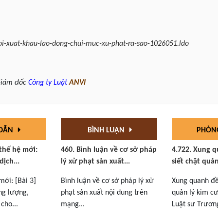
ioi-xuat-khau-lao-dong-chui-muc-xu-phat-ra-sao-1026051.ldo
Giám đốc
Công ty Luật
ANVI
 DẪN
BÌNH LUẬN
PHỎN
 thế hệ mới:
460. Bình luận về cơ sở pháp
4.722. Xung q
dịch...
lý xử phạt sản xuất...
siết chặt quản
mới: [Bài 3]
Bình luận về cơ sở pháp lý xử
Xung quanh đề 
ng lượng,
phạt sản xuất nội dung trên
quản lý kim cư
cho...
mạng...
Luật sư Trương