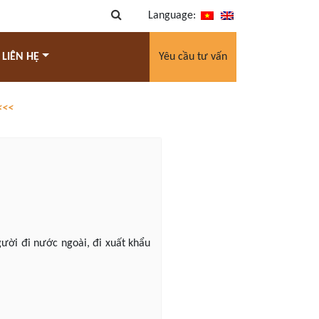
Language:
 LIÊN HỆ
Yêu cầu tư vấn
<<<
gười đi nước ngoài, đi xuất khẩu