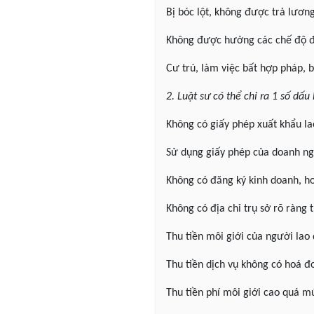
Bị bóc lột, không được trả lươn
Không được hưởng các chế độ đ
Cư trú, làm việc bất hợp pháp, b
2. Luật sư có thể chỉ ra 1 số dấ
Không có giấy phép xuất khẩu l
Sử dụng giấy phép của doanh ng
Không có đăng ký kinh doanh, h
Không có địa chỉ trụ sở rõ ràng 
Thu tiền môi giới của người lao
Thu tiền dịch vụ không có hoá 
Thu tiền phí môi giới cao quá m