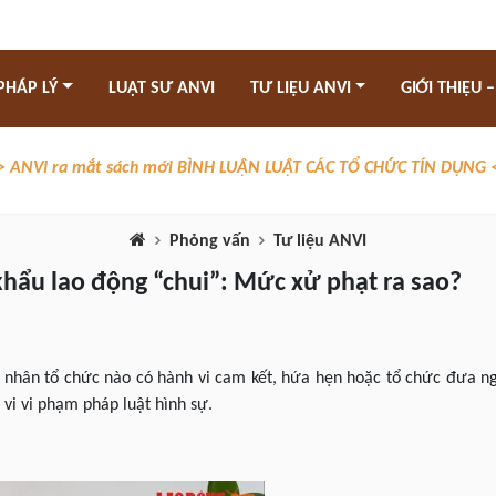
PHÁP LÝ
LUẬT SƯ ANVI
TƯ LIỆU ANVI
GIỚI THIỆU –
> ANVI ra mắt sách mới BÌNH LUẬN LUẬT CÁC TỔ CHỨC TÍN DỤNG 
Phỏng vấn
Tư liệu ANVI
 khẩu lao động “chui”: Mức xử phạt ra sao?
á nhân tổ chức nào có hành vi cam kết, hứa hẹn hoặc tổ chức đưa n
 vi vi phạm pháp luật hình sự.