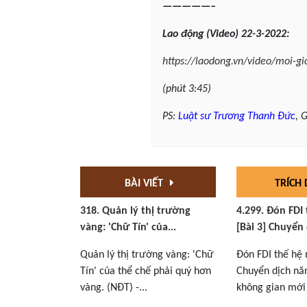
—————–
Lao động (Video) 22-3-2022:
https://laodong.vn/video/moi-g
(phút 3:45)
PS:
Luật sư
Trương Thanh Đức
, 
BÀI VIẾT
TRÍCH
318. Quản lý thị trường
4.299. Đón FDI
vàng: 'Chữ Tín' của...
[Bài 3] Chuyển 
Quản lý thị trường vàng: 'Chữ
Đón FDI thế hệ 
Tín' của thể chế phải quý hơn
Chuyển dịch nă
vàng. (NĐT) -...
không gian mới 