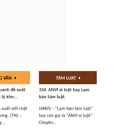
G VẤN
TÁM LUẬT
uanh đề xuất
334. ANVI xì luật hay Lạm
 lý kim...
bàn tám luật.
xuất siết chặt
(ANVI) - “Lạm bàn tám luật”
ơng. (TN) –
hay còn gọi là “ANVI xì luật”
...
Chuyên...