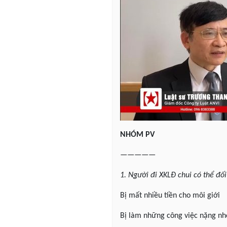
NHÓM PV
—————
1. Người đi XKLĐ chui có thể đố
Bị mất nhiều tiền cho môi giới
Bị làm những công việc nặng nh