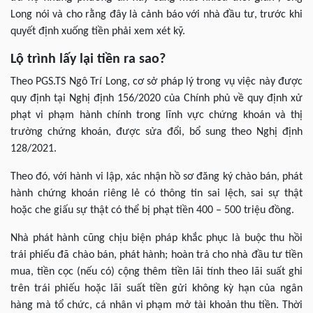
Long nói và cho rằng đây là cảnh báo với nhà đầu tư, trước khi
quyết định xuống tiền phải xem xét kỹ.
Lộ trình lấy lại tiền ra sao?
Theo PGS.TS Ngô Trí Long, cơ sở pháp lý trong vụ việc này được
quy định tại Nghị định 156/2020 của Chính phủ về quy định xử
phạt vi phạm hành chính trong lĩnh vực chứng khoán và thị
trường chứng khoán, được sửa đổi, bổ sung theo Nghị định
128/2021.
Theo đó, với hành vi lập, xác nhận hồ sơ đăng ký chào bán, phát
hành chứng khoán riêng lẻ có thông tin sai lệch, sai sự thật
hoặc che giấu sự thật có thể bị phạt tiền 400 – 500 triệu đồng.
Nhà phát hành cũng chịu biện pháp khắc phục là buộc thu hồi
trái phiếu đã chào bán, phát hành; hoàn trả cho nhà đầu tư tiền
mua, tiền cọc (nếu có) cộng thêm tiền lãi tính theo lãi suất ghi
trên trái phiếu hoặc lãi suất tiền gửi không kỳ hạn của ngân
hàng mà tổ chức, cá nhân vi phạm mở tài khoản thu tiền. Thời