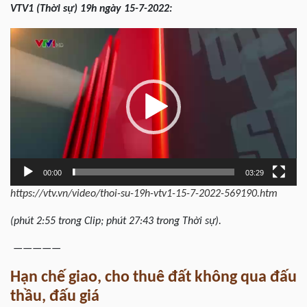
VTV1 (Thời sự) 19h ngày 15-7-2022:
Trình
chơi
Video
00:00
03:29
https://vtv.vn/video/thoi-su-19h-vtv1-15-7-2022-569190.htm
(phút 2:55 trong Clip; phút 27:43 trong Thời sự).
—————
Hạn chế giao, cho thuê đất không qua đấu
thầu, đấu giá