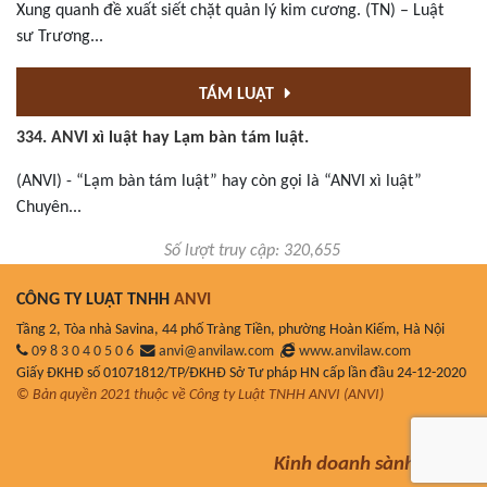
Xung quanh đề xuất siết chặt quản lý kim cương. (TN) – Luật
sư Trương...
TÁM LUẬT
334. ANVI xì luật hay Lạm bàn tám luật.
(ANVI) - “Lạm bàn tám luật” hay còn gọi là “ANVI xì luật”
Chuyên...
Số lượt truy cập: 320,655
CÔNG TY LUẬT TNHH
ANVI
Tầng 2, Tòa nhà Savina, 44 phố Tràng Tiền, phường Hoàn Kiếm, Hà Nội
09 8 3 0 4 0 5 0 6
anvi@anvilaw.com
www.anvilaw.com
Giấy ĐKHĐ số 01071812/TP/ĐKHĐ Sở Tư pháp HN cấp lần đầu 24-12-2020
© Bản quyền 2021 thuộc về Công ty Luật TNHH ANVI (ANVI)
Kinh doanh sành luật!