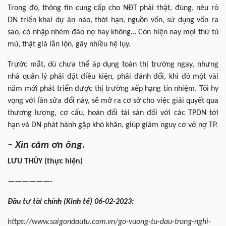
Trong đó, thông tin cung cấp cho NĐT phải thật, đúng, nêu rõ
DN triển khai dự án nào, thời hạn, nguồn vốn, sử dụng vốn ra
sao, có nhập nhèm đảo nợ hay không… Còn hiện nay mọi thứ tù
mù, thật giả lẫn lộn, gây nhiều hệ lụy.
Trước mắt, dù chưa thể áp dụng toàn thị trường ngay, nhưng
nhà quản lý phải đặt điều kiện, phải đánh đổi, khi đó một vài
năm mới phát triển được thị trường xếp hạng tín nhiệm. Tôi hy
vọng với lần sửa đổi này, sẽ mở ra cơ sở cho việc giải quyết qua
thương lượng, cơ cấu, hoán đổi tài sản đối với các TPDN tới
hạn và DN phát hành gặp khó khăn, giúp giảm nguy cơ vỡ nợ TP.
– Xin cảm ơn ông.
LƯU THỦY (thực hiện)
——————-
Đầu tư tài chính (Kinh tế) 06-02-2023:
https://www.saigondautu.com.vn/go-vuong-tu-dau-trong-nghi-