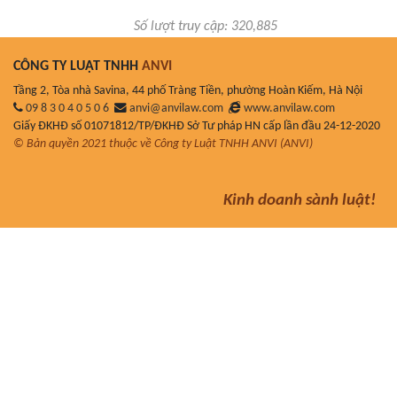
Số lượt truy cập: 320,885
CÔNG TY LUẬT TNHH
ANVI
Tầng 2, Tòa nhà Savina, 44 phố Tràng Tiền, phường Hoàn Kiếm, Hà Nội
09 8 3 0 4 0 5 0 6
anvi@anvilaw.com
www.anvilaw.com
Giấy ĐKHĐ số 01071812/TP/ĐKHĐ Sở Tư pháp HN cấp lần đầu 24-12-2020
© Bản quyền 2021 thuộc về Công ty Luật TNHH ANVI (ANVI)
Kinh doanh sành luật!