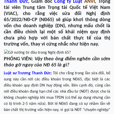
Thanh Đức
, Giám đốc
Công ty Luật
ANVI
, Trọng
tài viên Trung tâm Trọng tài Quốc tế Việt Nam
(VIAC), cho rằng việc sửa đổi Nghị định
65/2022/NĐ-CP (NĐ65) sẽ giúp khơi thông dòng
vốn cho doanh nghiệp (DN), nhưng mấu chốt là
cần điều chỉnh lại một số khái niệm quy định
chưa phù hợp với bản chất thực tế của thị
trường vốn, thay vì cứng nhắc như hiện nay.
PHÓNG VIÊN:
Vậy theo ông điểm nghẽn cần sớm
tháo gỡ ngay của NĐ 65 là gì?
Luật sư
Trương Thanh Đức
:
Tôi cho rằng trong lần sửa đổi, bổ
sung này cần nới các điều khoản trong NĐ65, đặc biệt là các
điều khoản quy định DN huy động vốn. Bên cạnh đó, cũng cần
nới điều khoản đang hạn chế các nhà đầu tư (NĐT) được cho là
không chuyên nghiệp khi mua TPDN (có thể áp dụng nhưng cần
có lộ trình 2-5 năm nữa). Bởi lẽ NĐ65 đang có sự nhầm lẫn về
bản chất thị trường vốn hiện nay, vì gọi là NĐT “chuyên nghiệp”