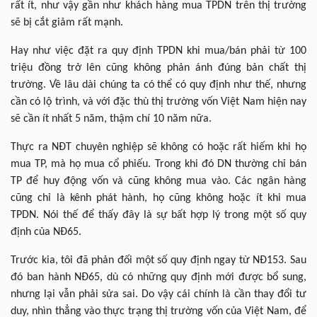
rất ít, như vậy gần như khách hàng mua TPDN trên thị trường
sẽ bị cắt giảm rất mạnh.
Hay như việc đặt ra quy định TPDN khi mua/bán phải từ 100
triệu đồng trở lên cũng không phản ánh đúng bản chất thị
trường. Về lâu dài chúng ta có thể có quy định như thế, nhưng
cần có lộ trình, và với đặc thù thị trường vốn Việt Nam hiện nay
sẽ cần ít nhất 5 năm, thậm chí 10 năm nữa.
Thực ra NĐT chuyên nghiệp sẽ không có hoặc rất hiếm khi họ
mua TP, mà họ mua cổ phiếu. Trong khi đó DN thường chỉ bán
TP để huy động vốn và cũng không mua vào. Các ngân hàng
cũng chỉ là kênh phát hành, họ cũng không hoặc ít khi mua
TPDN. Nói thế để thấy đây là sự bất hợp lý trong một số quy
định của NĐ65.
Trước kia, tôi đã phản đối một số quy định ngay từ NĐ153. Sau
đó ban hành NĐ65, dù có những quy định mới được bổ sung,
nhưng lại vẫn phải sửa sai. Do vậy cái chính là cần thay đổi tư
duy, nhìn thẳng vào thực trạng thị trường vốn của Việt Nam, để