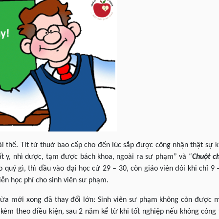
i thế. Tít từ thuở bao cấp cho đến lúc sắp được công nhận thật sự k
ất y, nhì dược, tạm được bách khoa, ngoài ra sư phạm” và “
Chuột c
quý gì, thì đầu vào đại học cứ 29 – 30, còn giáo viên đôi khi chỉ 9
ễn học phí cho sinh viên sư phạm.
vừa mới xong đã thay đổi lớn: Sinh viên sư phạm không còn được 
ạt kèm theo điều kiện, sau 2 năm kể từ khi tốt nghiệp nếu không công