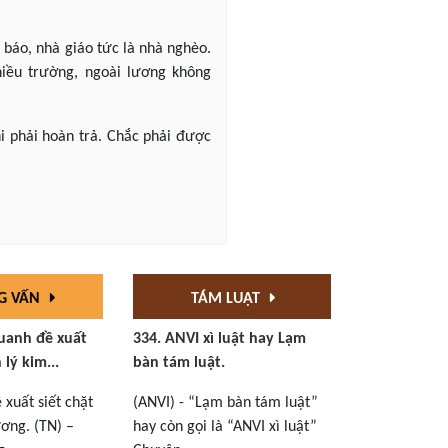
à báo, nhà giáo tức là nhà nghèo.
hiều trường, ngoài lương không
i phải hoàn trả. Chắc phải được
G VẤN
TÁM LUẬT
uanh đề xuất
334. ANVI xì luật hay Lạm
 lý kim...
bàn tám luật.
xuất siết chặt
(ANVI) - “Lạm bàn tám luật”
ơng. (TN) –
hay còn gọi là “ANVI xì luật”