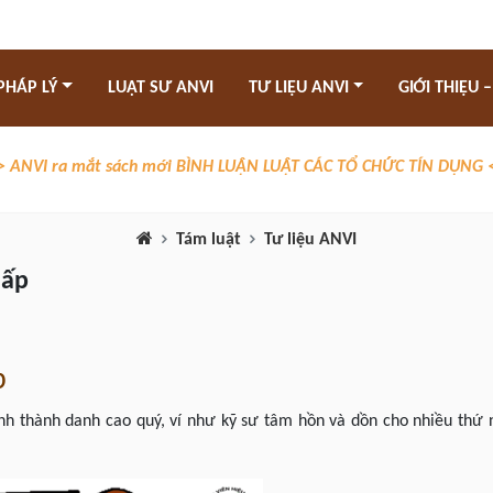
PHÁP LÝ
LUẬT SƯ ANVI
TƯ LIỆU ANVI
GIỚI THIỆU –
> ANVI ra mắt sách mới BÌNH LUẬN LUẬT CÁC TỔ CHỨC TÍN DỤNG 
Tám luật
Tư liệu ANVI
hấp
p
inh thành danh cao quý, ví như kỹ sư tâm hồn và dồn cho nhiều thứ