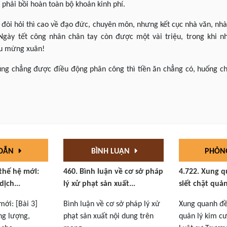
 phải bồi hoàn toàn bộ khoản kinh phí.
, đòi hỏi thì cao về đạo đức, chuyên môn, nhưng kết cục nhà văn, nh
 Ngày tết công nhân chân tay còn được một vài triệu, trong khi n
ệu mừng xuân!
ng chẳng được điều động phân công thì tiền ăn chẳng có, huống ch
 DẪN
BÌNH LUẬN
PHỎN
 thế hệ mới:
460. Bình luận về cơ sở pháp
4.722. Xung q
dịch...
lý xử phạt sản xuất...
siết chặt quản
mới: [Bài 3]
Bình luận về cơ sở pháp lý xử
Xung quanh đề 
ng lượng,
phạt sản xuất nội dung trên
quản lý kim cư