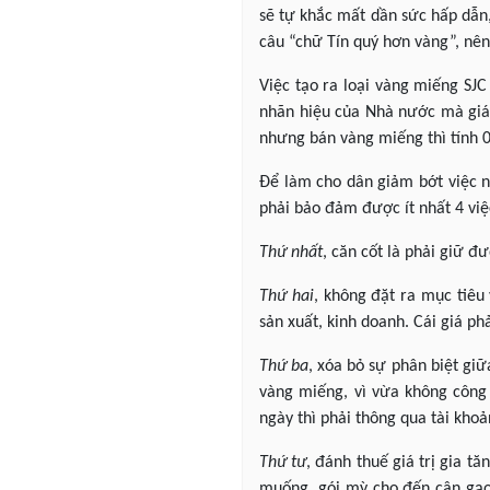
sẽ tự khắc mất dần sức hấp dẫn,
câu “chữ Tín quý hơn vàng”, nên 
Việc tạo ra loại vàng miếng SJC
nhãn hiệu của Nhà nước mà giá t
nhưng bán vàng miếng thì tính 0
Để làm cho dân giảm bớt việc n
phải bảo đảm được ít nhất 4 việ
Thứ nhất
, căn cốt là phải giữ đ
Thứ hai
, không đặt ra mục tiêu
sản xuất, kinh doanh. Cái giá phả
Thứ ba
, xóa bỏ sự phân biệt giữ
vàng miếng, vì vừa không công 
ngày thì phải thông qua tài kho
Thứ tư
, đánh thuế giá trị gia 
muống, gói mỳ cho đến cân gạo, 