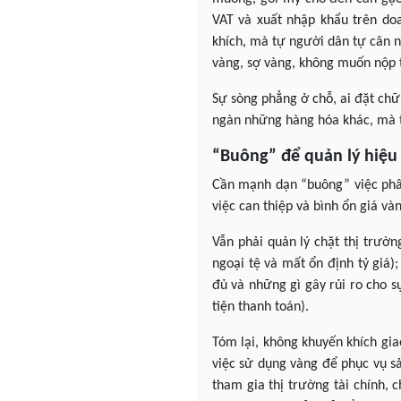
VAT và xuất nhập khẩu trên do
khích, mà tự người dân tự cân n
vàng, sợ vàng, không muốn nộp th
Sự sòng phẳng ở chỗ, ai đặt chữ
ngàn những hàng hóa khác, mà tu
“Buông” để quản lý hiệu
Cần mạnh dạn “buông” việc phân 
việc can thiệp và bình ổn giá và
Vẫn phải quản lý chặt thị trườ
ngoại tệ và mất ổn định tỷ giá)
đủ và những gì gây rủi ro cho 
tiện thanh toán).
Tóm lại, không khuyến khích giao
việc sử dụng vàng để phục vụ sả
tham gia thị trường tài chính, 