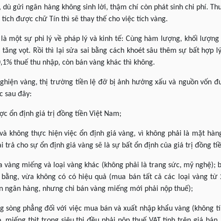
 dù gửi ngân hàng không sinh lời, thậm chí còn phát sinh chi phí. T
tích được chữ Tín thì sẽ thay thế cho việc tích vàng.
 là một sự phi lý về pháp lý và kinh tế: Cùng hàm lượng, khối lượng
ăng vọt. Rồi thì lại sửa sai bằng cách khoét sâu thêm sự bất hợp 
,1% thuế thu nhập, còn bán vàng khác thì không.
ghiện vàng, thị trường tiền lệ đỡ bị ảnh hưởng xấu và nguồn vốn đư
c sau đây:
ược ổn định giá trị đồng tiền Việt Nam;
 và không thực hiện việc ổn định giá vàng, vì không phải là mặt hàn
i trả cho sự ổn định giá vàng sẽ là sự bất ổn định của giá trị đồng ti
a vàng miếng và loại vàng khác (không phải là trang sức, mỹ nghệ); b
bằng, vừa không có có hiệu quả (mua bán tất cả các loại vàng từ 
ản ngân hàng, nhưng chi bán vàng miếng mới phải nộp thuế);
tăng sòng phẳng đối với việc mua bán và xuất nhập khẩu vàng (không 
miếng thịt trong siêu thị đều phải nộp thuế VAT tính trên giá bán,