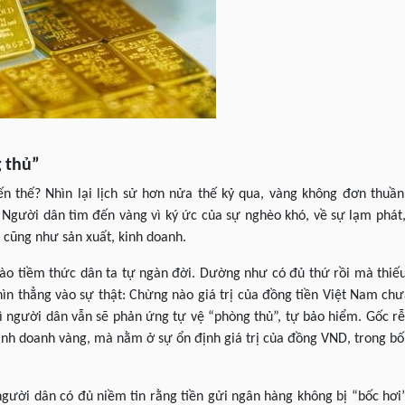
g thủ”
ến thế? Nhìn lại lịch sử hơn nửa thế kỷ qua, vàng không đơn thuần
 Người dân tìm đến vàng vì ký ức của sự nghèo khó, về sự lạm phát
g cũng như sản xuất, kinh doanh.
ào tiềm thức dân ta tự ngàn đời. Dường như có đủ thứ rồi mà thiếu
ìn thẳng vào sự thật: Chừng nào giá trị của đồng tiền Việt Nam ch
hì người dân vẫn sẽ phản ứng tự vệ “phòng thủ”, tự bảo hiểm. Gốc 
nh doanh vàng, mà nằm ở sự ổn định giá trị của đồng VND, trong bố
, người dân có đủ niềm tin rằng tiền gửi ngân hàng không bị “bốc hơi