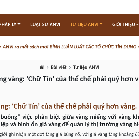
PHÁP LÝ
LUẬT SƯ ANVI
TƯ LIỆU ANVI
GIỚI THIỆU –
> ANVI ra mắt sách mới BÌNH LUẬN LUẬT CÁC TỔ CHỨC TÍN DỤNG 
Bài viết
Tư liệu ANVI
ng vàng: ‘Chữ Tín’ của thể chế phải quý hơn 
ng: ‘Chữ Tín’ của thể chế phải quý hơn vàng.
uông” việc phân biệt giữa vàng miếng với vàng kh
thiệp và bình ổn giá vàng để quản lý thị trường vàng h
giới ghi nhận một đợt tăng giá bùng nổ, với giá vàng tăng khoảng 