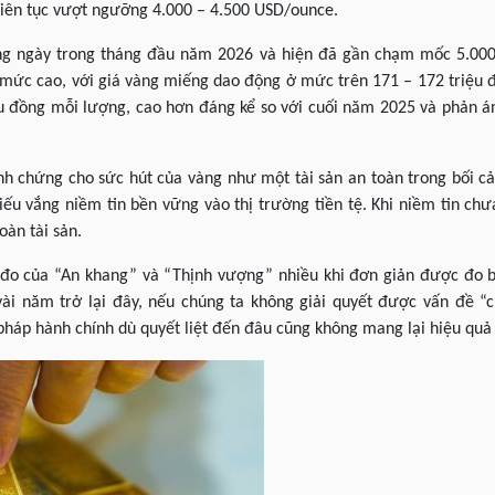
à liên tục vượt ngưỡng 4.000 – 4.500 USD/ounce.
ừng ngày trong tháng đầu năm 2026 và hiện đã gần chạm mốc 5.000
n mức cao, với giá vàng miếng dao động ở mức trên 171 – 172 triệu
u đồng mỗi lượng, cao hơn đáng kể so với cuối năm 2025 và phản ánh
h chứng cho sức hút của vàng như một tài sản an toàn trong bối c
iếu vắng niềm tin bền vững vào thị trường tiền tệ. Khi niềm tin chư
oàn tài sản.
 đo của “An khang” và “Thịnh vượng” nhiều khi đơn giản được đo b
ài năm trở lại đây, nếu chúng ta không giải quyết được vấn đề “c
 pháp hành chính dù quyết liệt đến đâu cũng không mang lại hiệu q