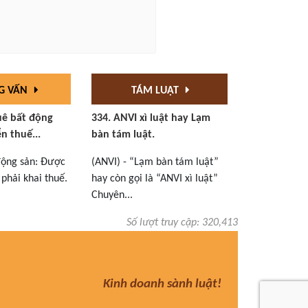
G VẤN
TÁM LUẬT
uê bất động
334. ANVI xì luật hay Lạm
n thuế...
bàn tám luật.
động sản: Được
(ANVI) - “Lạm bàn tám luật”
phải khai thuế.
hay còn gọi là “ANVI xì luật”
Chuyên...
Số lượt truy cập: 320,413
Kinh doanh sành luật!