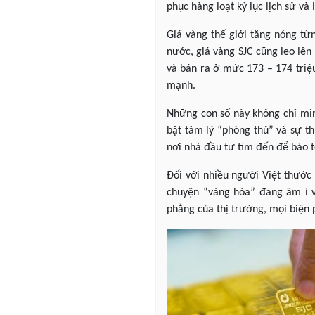
phục hàng loạt kỷ lục lịch sử v
Giá vàng thế giới tăng nóng t
nước, giá vàng SJC cũng leo lê
và bán ra ở mức 173 – 174 triệ
mạnh.
Những con số này không chỉ min
bật tâm lý “phòng thủ” và sự th
nơi nhà đầu tư tìm đến để bảo t
Đối với nhiều người Việt thước
chuyện “vàng hóa” đang âm ỉ v
phẳng của thị trường, mọi biện