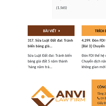
(1.565)
BÀI VIẾT
TRÍCH
317. Sửa Luật Đất đai: Tránh
4.299. Đón FDI
biến bảng giá...
[Bài 3] Chuyển 
Sửa Luật Đất đai: Tránh biến
Đón FDI thế hệ 
bảng giá đất 5 năm thành
Chuyển dịch nă
‘hàng năm trá...
không gian mới 
CÔNG
Tầng 2
09 8
Giấy 