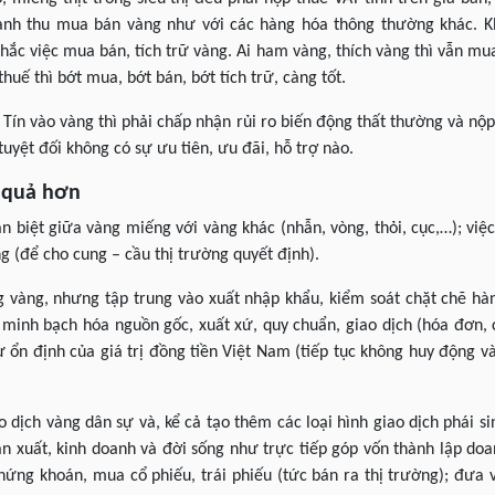
anh thu mua bán vàng như với các hàng hóa thông thường khác. K
hắc việc mua bán, tích trữ vàng. Ai ham vàng, thích vàng thì vẫn mu
uế thì bớt mua, bớt bán, bớt tích trữ, càng tốt.
 Tín vào vàng thì phải chấp nhận rủi ro biến động thất thường và nộp
yệt đối không có sự ưu tiên, ưu đãi, hỗ trợ nào.
 quả hơn
biệt giữa vàng miếng với vàng khác (nhẫn, vòng, thỏi, cục,…); việ
ng (để cho cung – cầu thị trường quyết định).
ng vàng, nhưng tập trung vào xuất nhập khẩu, kiểm soát chặt chẽ h
; minh bạch hóa nguồn gốc, xuất xứ, quy chuẩn, giao dịch (hóa đơn,
sự ổn định của giá trị đồng tiền Việt Nam (tiếp tục không huy động
 dịch vàng dân sự và, kể cả tạo thêm các loại hình giao dịch phái s
n xuất, kinh doanh và đời sống như trực tiếp góp vốn thành lập do
chứng khoán, mua cổ phiếu, trái phiếu (tức bán ra thị trường); đưa 