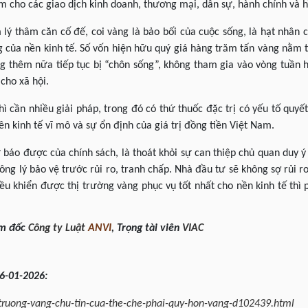
m cho các giao dịch kinh doanh, thương mại, dân sự, hành chính và h
ý thâm căn cố đế, coi vàng là bảo bối của cuộc sống, là hạt nhân của
ng của nền kinh tế. Số vốn hiện hữu quý giá hàng trăm tấn vàng nằm 
g thêm nữa tiếp tục bị “chôn sống”, không tham gia vào vòng tuần 
 cho xã hội.
ì cần nhiều giải pháp, trong đó có thứ thuốc đặc trị có yếu tố quyết
ền kinh tế vĩ mô và sự ổn định của giá trị đồng tiền Việt Nam.
 báo được của chính sách, là thoát khỏi sự can thiệp chủ quan duy ý 
ông lý bảo vệ trước rủi ro, tranh chấp. Nhà đầu tư sẽ không sợ rủi ro
điều khiển được thị trường vàng phục vụ tốt nhất cho nền kinh tế thì
m đốc
Công ty Luật
ANVI
,
Trọng tài viên
VIAC
6-01-2026:
-truong-vang-chu-tin-cua-the-che-phai-quy-hon-vang-d102439.html