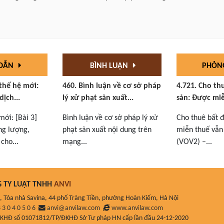
 DẪN
BÌNH LUẬN
PHỎN
 thế hệ mới:
460. Bình luận về cơ sở pháp
4.721. Cho th
dịch...
lý xử phạt sản xuất...
sản: Được miễ
mới: [Bài 3]
Bình luận về cơ sở pháp lý xử
Cho thuê bất 
ng lượng,
phạt sản xuất nội dung trên
miễn thuế vẫn 
cho...
mạng...
(VOV2) –...
 TY LUẬT TNHH
ANVI
, Tòa nhà Savina, 44 phố Tràng Tiền, phường Hoàn Kiếm, Hà Nội
 3 0 4 0 5 0 6
anvi@anvilaw.com
www.anvilaw.com
ĐKHĐ số 01071812/TP/ĐKHĐ Sở Tư pháp HN cấp lần đầu 24-12-2020