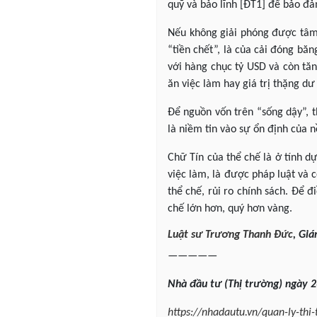
quỹ và bảo lĩnh [ĐT1] để bảo đả
Nếu không giải phóng được tâm l
“tiền chết”, là của cải đóng bă
với hàng chục tỷ USD và còn tăn
ăn việc làm hay giá trị thặng dư
Để nguồn vốn trên “sống dậy”, th
là niềm tin vào sự ổn định của n
Chữ Tín của thể chế là ở tính dự
việc làm, là được pháp luật và c
thể chế, rủi ro chính sách. Để 
chế lớn hơn, quý hơn vàng.
Luật sư
Trương Thanh Đức
,
Giá
—————
Nhà đầu tư (Thị trường) ngày 2
https://nhadautu.vn/quan-ly-thi