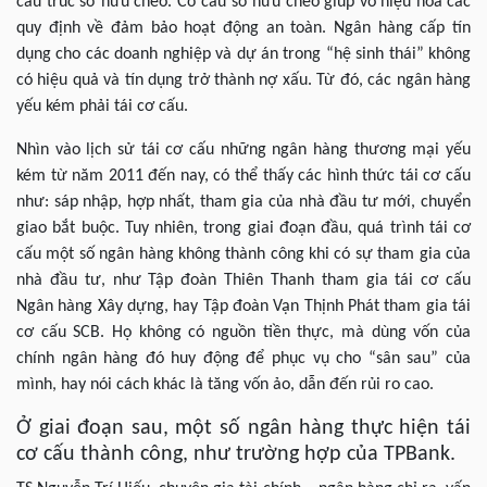
cấu trúc sở hữu chéo. Cơ cấu sở hữu chéo giúp vô hiệu hóa các
quy định về đảm bảo hoạt động an toàn. Ngân hàng cấp tín
dụng cho các doanh nghiệp và dự án trong “hệ sinh thái” không
có hiệu quả và tín dụng trở thành nợ xấu. Từ đó, các ngân hàng
yếu kém phải tái cơ cấu.
Nhìn vào lịch sử tái cơ cấu những ngân hàng thương mại yếu
kém từ năm 2011 đến nay, có thể thấy các hình thức tái cơ cấu
như: sáp nhập, hợp nhất, tham gia của nhà đầu tư mới, chuyển
giao bắt buộc. Tuy nhiên, trong giai đoạn đầu, quá trình tái cơ
cấu một số ngân hàng không thành công khi có sự tham gia của
nhà đầu tư, như Tập đoàn Thiên Thanh tham gia tái cơ cấu
Ngân hàng Xây dựng, hay Tập đoàn Vạn Thịnh Phát tham gia tái
cơ cấu SCB. Họ không có nguồn tiền thực, mà dùng vốn của
chính ngân hàng đó huy động để phục vụ cho “sân sau” của
mình, hay nói cách khác là tăng vốn ảo, dẫn đến rủi ro cao.
Ở giai đoạn sau, một số ngân hàng thực hiện tái
cơ cấu thành công, như trường hợp của TPBank.