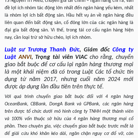
TS Nguyễn Trí Hiếu, chuyên gia tài chính – ngân hàng chỉ ra, vấn
đề lợi ích nhóm tác động lớn nhất đến ngân hàng yếu kém, nhất
là nhóm lợi ích bất động sản. Hầu hết vụ án về ngân hàng đều
liên quan đến bất động sản, cổ đông lớn của các ngân hàng là
đại gia bất động sản. Vì thế, trong tái cơ cấu ngân hàng hiện
nay, cần loại trừ sở hữu chéo, lợi ích nhóm.
Luật sư
Trương Thanh Đức
, Giám đốc
Công ty
Luật
ANVI
,
Tr
ọng tài viên VIAC
cho rằng, chuyển
giao bắt buộc để cơ cấu lại ngân hàng thương mại
là một khái niệm đã có trong Luật Các tổ chức tín
dụng từ năm 2017, nhưng cuối năm 2024 mới
được áp dụng lần đầu tiên trên thực tế.
Với quá trình chuyển giao bắt buộc đối với 4 ngân hàng
OceanBank, CBBank, DongA Bank và GPBank, các ngân hàng
trên được tổ chức dưới mô hình công ty TNHH một thành viên
và 100% vốn thuộc sở hữu của 4 ngân hàng thương mại cổ
phần. Theo chuyên gia, việc chuyển giao bắt buộc trước mắt là
để giải cứu khó khăn kéo dài, ngăn chặn nguy cơ đổ vỡ, còn