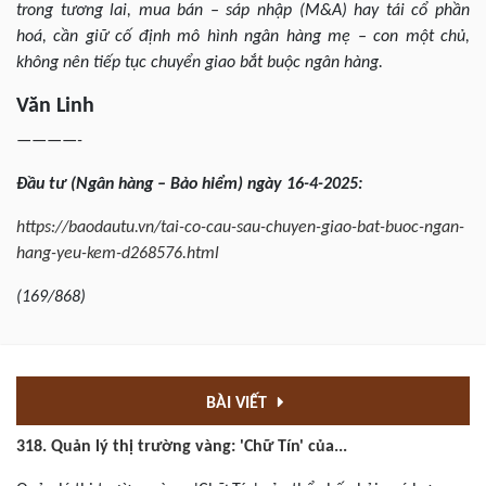
trong tương lai, mua bán – sáp nhập (M&A) hay tái cổ phần
hoá, cần giữ cố định mô hình ngân hàng mẹ – con một chủ,
không nên tiếp tục chuyển giao bắt buộc ngân hàng.
Văn Linh
————-
Đầu
tư
(Ngân
hàng – Bảo hiểm
) ngày
16-4
-202
5
:
https://baodautu.vn/tai-co-cau-sau-chuyen-giao-bat-buoc-ngan-
hang-yeu-kem-d268576.html
(
169/868
)
BÀI VIẾT
318. Quản lý thị trường vàng: 'Chữ Tín' của...