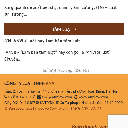
Xung quanh đề xuất siết chặt quản lý kim cương. (TN) – Luật
sư Trương...
TÁM LUẬT
334. ANVI xì luật hay Lạm bàn tám luật.
(ANVI) - “Lạm bàn tám luật” hay còn gọi là “ANVI xì luật”
Chuyên...
Số lượt truy cập: 320,901
CÔNG TY LUẬT TNHH
ANVI
Tầng 2, Tòa nhà Savina, 44 phố Tràng Tiền, phường Hoàn Kiếm, Hà Nội
09 8 3 0 4 0 5 0 6
anvi@anvilaw.com
www.anvilaw.com
Giấy ĐKHĐ số 01071812/TP/ĐKHĐ Sở Tư pháp HN cấp lần đầu 24-12-2020
© Bản quyền 2021 thuộc về Công ty Luật TNHH ANVI (ANVI)
Kinh doanh sành luật!