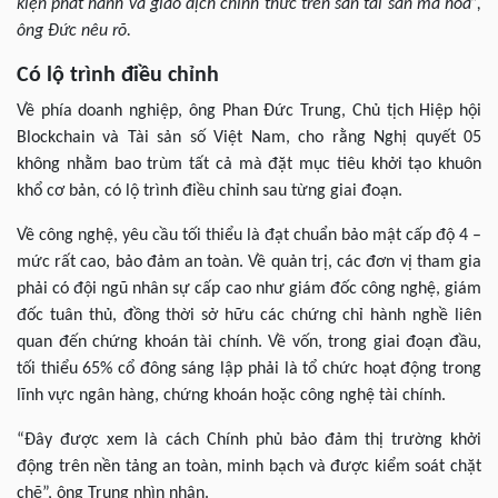
kiện phát hành và giao dịch chính thức trên sàn tài sản mã hóa”,
ông Đức nêu rõ.
Có lộ trình điều chỉnh
Về phía doanh nghiệp, ông Phan Đức Trung, Chủ tịch Hiệp hội
Blockchain và Tài sản số Việt Nam, cho rằng Nghị quyết 05
không nhằm bao trùm tất cả mà đặt mục tiêu khởi tạo khuôn
khổ cơ bản, có lộ trình điều chỉnh sau từng giai đoạn.
Về công nghệ, yêu cầu tối thiểu là đạt chuẩn bảo mật cấp độ 4 –
mức rất cao, bảo đảm an toàn. Về quản trị, các đơn vị tham gia
phải có đội ngũ nhân sự cấp cao như giám đốc công nghệ, giám
đốc tuân thủ, đồng thời sở hữu các chứng chỉ hành nghề liên
quan đến chứng khoán tài chính. Về vốn, trong giai đoạn đầu,
tối thiểu 65% cổ đông sáng lập phải là tổ chức hoạt động trong
lĩnh vực ngân hàng, chứng khoán hoặc công nghệ tài chính.
“Đây được xem là cách Chính phủ bảo đảm thị trường khởi
động trên nền tảng an toàn, minh bạch và được kiểm soát chặt
chẽ”, ông Trung nhìn nhận.