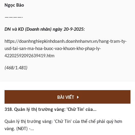
Ngọc
Bảo
————-
DN
và KD
(Doanh
nhân
) ngày
20-9
-202
5
:
https://doanhnghiepkinhdoanh.doanhnhanvn.vn/hang-tram-ty-
usd-tai-san-ma-hoa-buoc-vao-khuon-kho-phap-ly-
42202592092639419.htm
(
468/1.481
)
BÀI VIẾT
318. Quản lý thị trường vàng: 'Chữ Tín' của...
Quản lý thị trường vàng: 'Chữ Tín' của thể chế phải quý hơn
vàng. (NĐT) -...