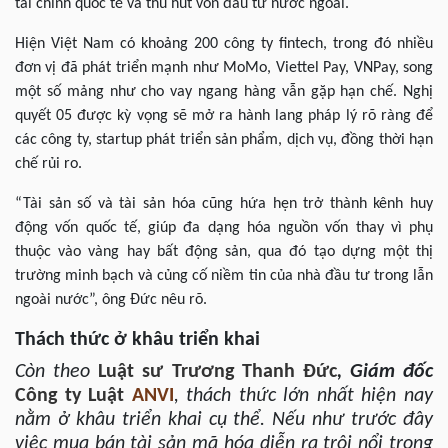
tài chính quốc tế và thu hút vốn đầu tư nước ngoài.
Hiện Việt Nam có khoảng 200 công ty fintech, trong đó nhiều
đơn vị đã phát triển mạnh như MoMo, Viettel Pay, VNPay, song
một số mảng như cho vay ngang hàng vẫn gặp hạn chế. Nghị
quyết 05 được kỳ vọng sẽ mở ra hành lang pháp lý rõ ràng để
các công ty, startup phát triển sản phẩm, dịch vụ, đồng thời hạn
chế rủi ro.
“Tài sản số và tài sản hóa cũng hứa hẹn trở thành kênh huy
động vốn quốc tế, giúp đa dạng hóa nguồn vốn thay vì phụ
thuộc vào vàng hay bất động sản, qua đó tạo dựng một thị
trường minh bạch và củng cố niềm tin của nhà đầu tư trong lẫn
ngoài nước”, ông Đức nêu rõ.
Thách thức ở khâu triển khai
Còn theo
Luật sư
Trương Thanh Đức
,
Giám đốc
Công ty Luật
ANVI
, thách thức lớn nhất hiện nay
nằm ở khâu triển khai cụ thể. Nếu như trước đây
việc mua bán tài sản mã hóa diễn ra trôi nổi trong