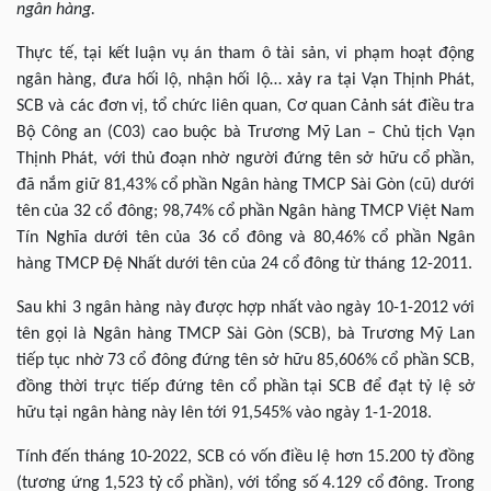
ngân hàng.
Thực tế, tại kết luận vụ án tham ô tài sản, vi phạm hoạt động
ngân hàng, đưa hối lộ, nhận hối lộ… xảy ra tại Vạn Thịnh Phát,
SCB và các đơn vị, tổ chức liên quan, Cơ quan Cảnh sát điều tra
Bộ Công an (C03) cao buộc bà Trương Mỹ Lan – Chủ tịch Vạn
Thịnh Phát, với thủ đoạn nhờ người đứng tên sở hữu cổ phần,
đã nắm giữ 81,43% cổ phần Ngân hàng TMCP Sài Gòn (cũ) dưới
tên của 32 cổ đông; 98,74% cổ phần Ngân hàng TMCP Việt Nam
Tín Nghĩa dưới tên của 36 cổ đông và 80,46% cổ phần Ngân
hàng TMCP Đệ Nhất dưới tên của 24 cổ đông từ tháng 12-2011.
Sau khi 3 ngân hàng này được hợp nhất vào ngày 10-1-2012 với
tên gọi là Ngân hàng TMCP Sài Gòn (SCB), bà Trương Mỹ Lan
tiếp tục nhờ 73 cổ đông đứng tên sở hữu 85,606% cổ phần SCB,
đồng thời trực tiếp đứng tên cổ phần tại SCB để đạt tỷ lệ sở
hữu tại ngân hàng này lên tới 91,545% vào ngày 1-1-2018.
Tính đến tháng 10-2022, SCB có vốn điều lệ hơn 15.200 tỷ đồng
(tương ứng 1,523 tỷ cổ phần), với tổng số 4.129 cổ đông. Trong