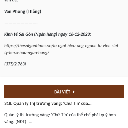
vấn đề.
Vân
Phong (Thắng)
————————-
Kinh
tế Sài Gòn
(Ngân
hàng
) ngày
16-12
-2023:
https://thesaigontimes.vn/lo-ngai-hieu-ung-nguoc-tu-viec-siet-
ty-le-so-huu-ngan-hang/
(
375/2.763
)
BÀI VIẾT
318. Quản lý thị trường vàng: 'Chữ Tín' của...
Quản lý thị trường vàng: 'Chữ Tín' của thể chế phải quý hơn
vàng. (NĐT) -...