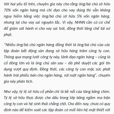
Với hai yếu tố trên, chuyên gia này cho rằng ông/bà chủ sở hữu
70% vốn ngân hàng mà chỉ đạo cho vay đúng thì vẫn không
nguy hiểm bằng việc ông/bà chủ sở hữu 5% vốn ngân hàng,
nhưng lại cho vay sai nguyên tắc. Vì vậy, NHNN cần có cơ chế
để giám sát hành vi cho vay sai trái, đồng thời tăng chế tài xử
phạt.
“Nhiều ông/bà chủ ngân hàng đồng thời là ông/bà chủ của các
tập đoàn bất động sản đang sở hữu hàng trăm công ty con.
Thông qua mạng lưới công ty này, lãnh đạo ngân hàng – cũng là
cổ đông lớn và là ông chủ sân sau – đã phê duyệt các gói tín
dụng vượt quy định. Đồng thời, các công ty con mặc sức phát
hành trái phiếu bán cho ngân hàng, rút ruột ngân hàng”, chuyên
gia này phân tích.
Như vậy, tỷ lệ sở hữu cổ phần chỉ là bề nổi của tảng băng chìm.
Tỷ lệ sở hữu thực được che dấu trong lớp băng ngầm ma trận
công ty con và hệ sinh thái chằng chịt. Cho đến nay, chưa có quy
định nào để kiểm soát các tập đoàn có mối liên hệ mật thiết với