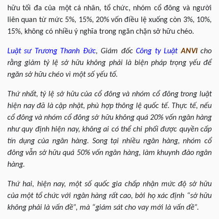
hữu tối đa của một cá nhân, tổ chức, nhóm cổ đông và người
liên quan từ mức 5%, 15%, 20% vốn điều lệ xuống còn 3%, 10%,
15%, không có nhiều ý nghĩa trong ngăn chặn sở hữu chéo.
Luật sư
Trương Thanh Đức
, Giám đốc
Công ty Luật
ANVI
cho
rằng giảm tỷ lệ sở hữu không phải là biện pháp trọng yếu để
ngăn sở hữu chéo vì một số yếu tố.
Thứ nhất, tỷ lệ sở hữu của cổ đông và nhóm cổ đông trong luật
hiện nay đã là cập nhật, phù hợp thông lệ quốc tế. Thực tế, nếu
cổ đông và nhóm cổ đông sở hữu không quá 20% vốn ngân hàng
như quy định hiện nay, không ai có thể chi phối được quyền cấp
tín dụng của ngân hàng. Song tại nhiều ngân hàng, nhóm cổ
đông vẫn sở hữu quá 50% vốn ngân hàng, làm khuynh đảo ngân
hàng.
Thứ hai, hiện nay, một số quốc gia chấp nhận mức độ sở hữu
của một tổ chức với ngân hàng rất cao, bởi họ xác định “sở hữu
không phải là vấn đề”, mà “giám sát cho vay mới là vấn đề”.