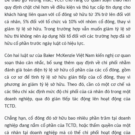
Để tháo gỡ vướng mắc, VCCI cho rằng cơ quan soạn thảo nên
quy định chặt chẽ hơn về điều kiện và thủ tục cấp tín dụng cho
khách hàng liên quan với cổ đông sở hữu từ 3% trở lên đối với
cá nhân, 5% đối với tổ chức và 10% với nhóm cổ đông, thay vì
giảm tỷ lệ sở hữu. Trong trường hợp vẫn muốn giảm tỷ lệ sở
hữu thì không nên áp dụng hồi tố đối với các trường hợp đã sở
hữu cổ phần trước ngày luật có hiệu lực.
Còn hai luật sư của Baker McKenzie Việt Nam kiến nghị cơ quan
soạn thảo cân nhắc, bổ sung thêm quy định về chi phối nhằm
đánh giá toàn diện tỷ lệ sở hữu cổ phần của các cổ đông, gồm
cả cơ sơ để tính tỷ lệ sở hữu gián tiếp của cổ đông, thay vì
phương án giảm tỷ lệ sở hữu. Theo đó, cần có một cơ chế và
các tiêu chí xác định mức độ chi phối của cá nhân đó trong một
doanh nghiệp, qua đó gián tiếp tác động lên hoạt động của
TCTD.
Chẳng hạn, cổ đông đó sở hữu bao nhiêu phần trăm tại doanh
nghiệp đang nắm cổ phần của TCTD, hoặc thẩm quyền của một
cá nhân tại doanh nghiệp mà có thể chi phối hoạt động của