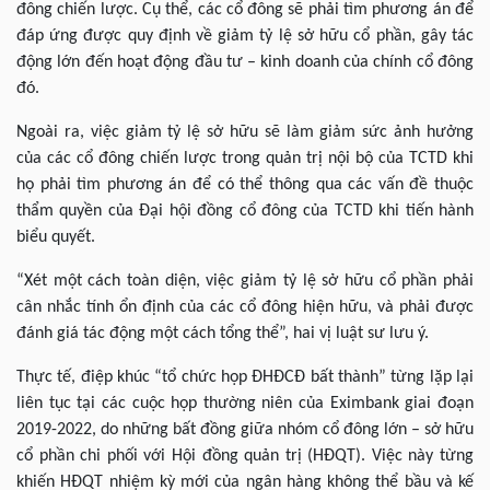
đông chiến lược. Cụ thể, các cổ đông sẽ phải tìm phương án để
đáp ứng được quy định về giảm tỷ lệ sở hữu cổ phần, gây tác
động lớn đến hoạt động đầu tư – kinh doanh của chính cổ đông
đó.
Ngoài ra, việc giảm tỷ lệ sở hữu sẽ làm giảm sức ảnh hưởng
của các cổ đông chiến lược trong quản trị nội bộ của TCTD khi
họ phải tìm phương án để có thể thông qua các vấn đề thuộc
thẩm quyền của Đại hội đồng cổ đông của TCTD khi tiến hành
biểu quyết.
“Xét một cách toàn diện, việc giảm tỷ lệ sở hữu cổ phần phải
cân nhắc tính ổn định của các cổ đông hiện hữu, và phải được
đánh giá tác động một cách tổng thể”, hai vị luật sư lưu ý.
Thực tế, điệp khúc “tổ chức họp ĐHĐCĐ bất thành” từng lặp lại
liên tục tại các cuộc họp thường niên của Eximbank giai đoạn
2019-2022, do những bất đồng giữa nhóm cổ đông lớn – sở hữu
cổ phần chi phối với Hội đồng quản trị (HĐQT). Việc này từng
khiến HĐQT nhiệm kỳ mới của ngân hàng không thể bầu và kế