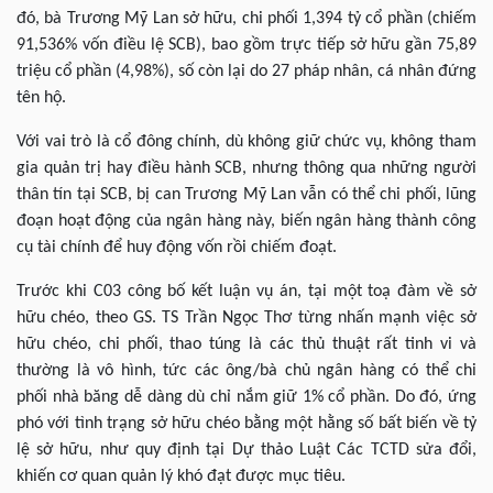
đó, bà Trương Mỹ Lan sở hữu, chi phối 1,394 tỷ cổ phần (chiếm
91,536% vốn điều lệ SCB), bao gồm trực tiếp sở hữu gần 75,89
triệu cổ phần (4,98%), số còn lại do 27 pháp nhân, cá nhân đứng
tên hộ.
Với vai trò là cổ đông chính, dù không giữ chức vụ, không tham
gia quản trị hay điều hành SCB, nhưng thông qua những người
thân tín tại SCB, bị can Trương Mỹ Lan vẫn có thể chi phối, lũng
đoạn hoạt động của ngân hàng này, biến ngân hàng thành công
cụ tài chính để huy động vốn rồi chiếm đoạt.
Trước khi C03 công bố kết luận vụ án, tại một toạ đàm về sở
hữu chéo, theo GS. TS Trần Ngọc Thơ từng nhấn mạnh việc sở
hữu chéo, chi phối, thao túng là các thủ thuật rất tinh vi và
thường là vô hình, tức các ông/bà chủ ngân hàng có thể chi
phối nhà băng dễ dàng dù chỉ nắm giữ 1% cổ phần. Do đó, ứng
phó với tình trạng sở hữu chéo bằng một hằng số bất biến về tỷ
lệ sở hữu, như quy định tại Dự thảo Luật Các TCTD sửa đổi,
khiến cơ quan quản lý khó đạt được mục tiêu.