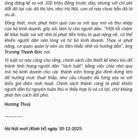
lỏng đáng kể so với 100 triệu đồng trước đây, nhưng với chi phí
đắt đỏ tại các đô thị lớn, như Hà Nội, con số này chưa hẳn đã là
ưu ái.
Đồng thời, mức phạt hiện quá cao so với quy mô và thu nhập
của hộ kinh doanh, gây sốc tâm lý cho người dân. “Một lỗi chậm
kê khai hoặc sai sót nhỏ bị phạt tiền triệu là quá nặng nề, có thể
khiến người dân nản lòng và từ bỏ kinh doanh. Thay vì phạt
nặng, cơ quan quản lý nên ưu tiên nhắc nhở và hướng dẫn”, ông
Trương Thanh Đức
nói.
Vị luật sư này cũng cho rằng, chính sách cần thiết kế khéo léo để
tránh tình trạng người dân “lách luật” bằng việc chia nhỏ quy
mô hộ kinh doanh cho các thành viên trong gia đình đứng tên
để hưởng mức thuế thấp, như câu chuyện đã từng xảy ra với
biểu giá điện sinh hoạt. Chính sách thành công là phải khiến
người dân tự nguyện tuân thủ vì thấy hợp lý và có lợi, chứ không
phải tìm cách đối phó.
Hương Thuỷ
————-
Hà
Nội mới
(Kinh
tế
) ngày
10-12
-202
5
: