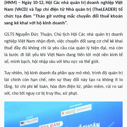
(HNM) – Ngày 10-12, Hội Các nhà quản trị doanh nghiệp Việt
Nam (VACD) và Tạp chí điện tử Nhà quản trị (TheLEADER) tổ
chức tọa đàm “Tháo gỡ vướng mắc chuyển đổi thuế khoán
sang kê khai với hộ kinh doanh”.
GS.TS Nguyễn Đức Thuận, Chủ tịch Hội Các nhà quản trị doanh
nghiệp Việt Nam nhận định, việc chuyển đổi sang cơ chế kê khai
thuế đầy đủ không chỉ là yêu cầu của quản lý hiện đại, mà còn
là bước đi tất yếu khi Việt Nam đang tiến tới một nền kinh tế
số, minh bạch, hội nhập sâu với khu vực và thế giới.
Tuy nhiên, hộ kinh doanh đa phần quy mô nhỏ, trình độ quản trị
tài chính còn hạn chế, nên sự thay đổi này tạo ra không ít lo
lắng, từ chi phí kế toán, hóa đơn điện tử, phần mềm, rủi ro sai
sót, cho tới nguy cơ bị truy thu, xử phạt.